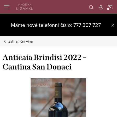
Přejít
N
na
obsah
K
Máme nové telefonní číslo: 777 307 727
Zahraniční vína
Anticaia Brindisi 2022 -
Cantina San Donaci