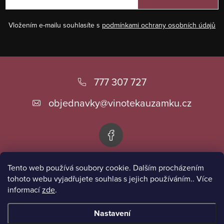
Vložením e-mailu souhlasíte s
podmínkami ochrany osobních údajů
Z
á
777 307 727
p
objednavky
@
vinotekauzamku.cz
a
t
í
Tento web používá soubory cookie. Dalším procházením
Informace pro vás
tohoto webu vyjadřujete souhlas s jejich používáním.. Více
informací
zde
.
Přijímáme online platby
Nastavení