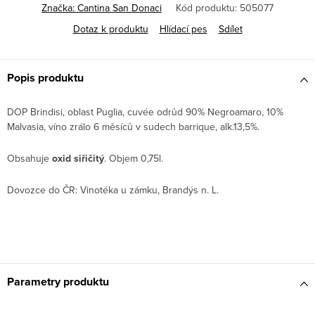
Značka:
Cantina San Donaci
Kód produktu:
505077
Dotaz k produktu
Hlídací pes
Sdílet
Popis produktu
DOP Brindisi, oblast Puglia, cuvée odrůd 90% Negroamaro, 10%
Malvasia, víno zrálo 6 měsíců v sudech barrique, alk.13,5%.
Obsahuje
oxid siřičitý
. Objem 0,75l.
Dovozce do ČR: Vinotéka u zámku, Brandýs n. L.
Parametry produktu