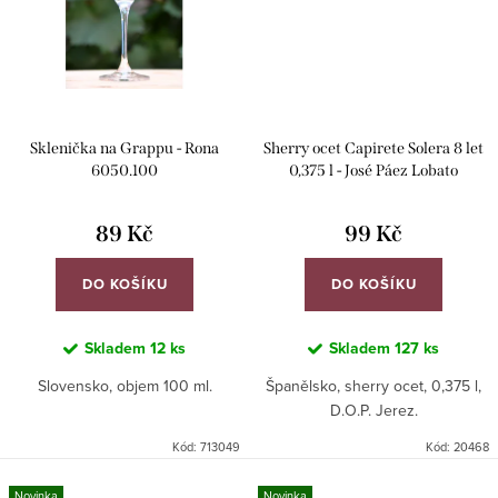
Sklenička na Grappu - Rona
Sherry ocet Capirete Solera 8 let
6050.100
0,375 l - José Páez Lobato
89 Kč
99 Kč
DO KOŠÍKU
DO KOŠÍKU
Skladem
12 ks
Skladem
127 ks
Slovensko, objem 100 ml.
Španělsko, sherry ocet, 0,375 l,
D.O.P. Jerez.
Kód:
713049
Kód:
20468
Novinka
Novinka