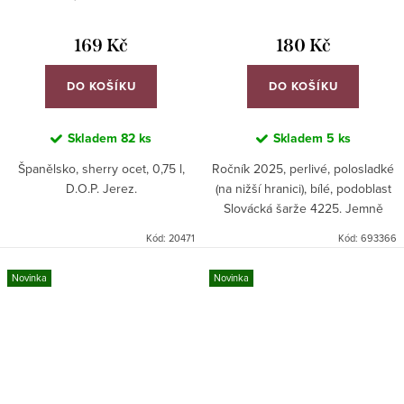
169 Kč
180 Kč
DO KOŠÍKU
DO KOŠÍKU
Skladem
82 ks
Skladem
5 ks
Španělsko, sherry ocet, 0,75 l,
Ročník 2025, perlivé, polosladké
D.O.P. Jerez.
(na nižší hranici), bílé, podoblast
Slovácká šarže 4225. Jemně
perlivé víno s krásnou
Kód:
20471
Kód:
693366
aromatikou, vyrobené z méně
rozšířené rezistentní...
Novinka
Novinka