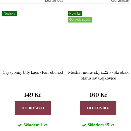
Kód:
261002
Kód:
261035
Novinka
Novinka
Opravdu suché
Čaj sypaný bílý Laos - Fair obchod
Muškát moravský š.225 - Škrobák
Stanislav, Čejkovice
149 Kč
160 Kč
DO KOŠÍKU
DO KOŠÍKU
Skladem
1 ks
Skladem
15 ks