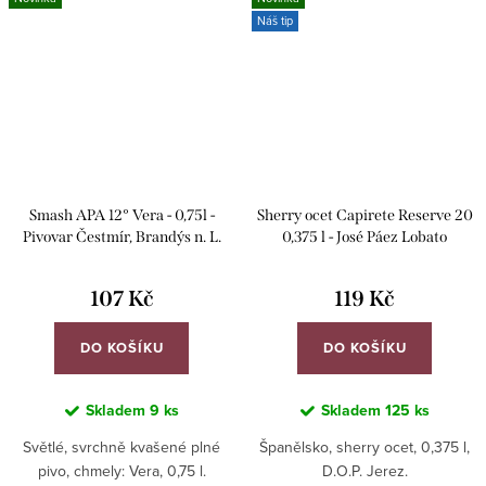
Náš tip
Smash APA 12° Vera - 0,75l -
Sherry ocet Capirete Reserve 20
Pivovar Čestmír, Brandýs n. L.
0,375 l - José Páez Lobato
107 Kč
119 Kč
DO KOŠÍKU
DO KOŠÍKU
Skladem
9 ks
Skladem
125 ks
Světlé, svrchně kvašené plné
Španělsko, sherry ocet, 0,375 l,
pivo, chmely: Vera, 0,75 l.
D.O.P. Jerez.