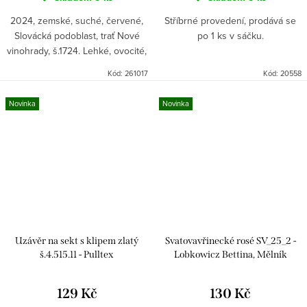
2024, zemské, suché, červené,
Stříbrné provedení, prodává se
Slovácká podoblast, trať Nové
po 1 ks v sáčku.
vinohrady, š.1724. Lehké, ovocité,
s nižším obsahem alkoholu.
Kód:
261017
Kód:
20558
Novinka
Novinka
Uzávěr na sekt s klipem zlatý
Svatovavřinecké rosé SV_25_2 -
š.4.515.11 - Pulltex
Lobkowicz Bettina, Mělník
129 Kč
130 Kč