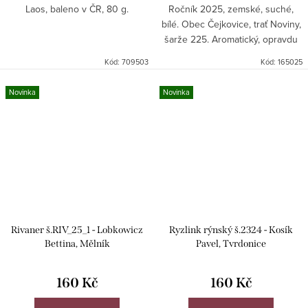
Laos, baleno v ČR, 80 g.
Ročník 2025, zemské, suché,
bílé. Obec Čejkovice, trať Noviny,
šarže 225. Aromatický, opravdu
suchý Muškát moravský, pouze
Kód:
709503
Kód:
165025
0,3 g/l zbytkového cukru.
Novinka
Novinka
Rivaner š.RIV_25_1 - Lobkowicz
Ryzlink rýnský š.2324 - Kosík
Bettina, Mělník
Pavel, Tvrdonice
160 Kč
160 Kč