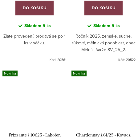
DO KOŠÍKU
DO KOŠÍKU
Skladem
5 ks
Skladem
5 ks
Zlaté provedení, prodává se po 1
Ročník 2025, zemské, suché,
ks v sáčku.
růžové, mělnická podoblast, obec
Mělník, šarže SV_25_2.
Kód:
20561
Kód:
20522
Novinka
Novinka
Frizzante š.10625 - Lahofer,
Chardonnay š.61/25 - Kovacs,