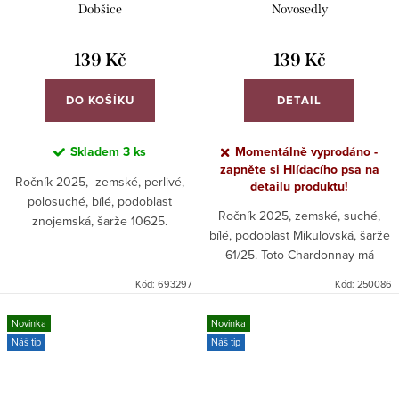
Dobšice
Novosedly
139 Kč
139 Kč
DO KOŠÍKU
DETAIL
Skladem
3 ks
Momentálně vyprodáno -
zapněte si Hlídacího psa na
Ročník 2025, zemské, perlivé,
detailu produktu!
polosuché, bílé, podoblast
Ročník 2025, zemské, suché,
znojemská, šarže 10625.
bílé, podoblast Mikulovská, šarže
61/25. Toto Chardonnay má
nakročeno do polosucha a nabízí
Kód:
693297
Kód:
250086
dobrý poměr kvalita/cena.
Novinka
Novinka
Náš tip
Náš tip