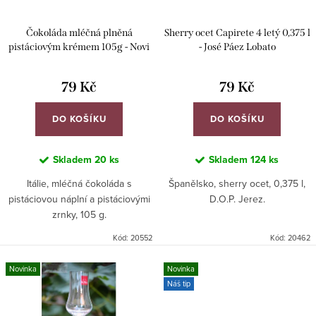
d
r
u
Čokoláda mléčná plněná
Sherry ocet Capirete 4 letý 0,375 l
o
k
pistáciovým krémem 105g - Novi
- José Páez Lobato
d
t
u
79 Kč
79 Kč
ů
k
DO KOŠÍKU
DO KOŠÍKU
t
ů
Skladem
20 ks
Skladem
124 ks
Itálie, mléčná čokoláda s
Španělsko, sherry ocet, 0,375 l,
pistáciovou náplní a pistáciovými
D.O.P. Jerez.
zrnky, 105 g.
Kód:
20552
Kód:
20462
Novinka
Novinka
Náš tip