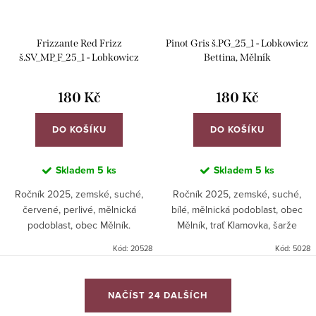
Frizzante Red Frizz
Pinot Gris š.PG_25_1 - Lobkowicz
š.SV_MP_F_25_1 - Lobkowicz
Bettina, Mělník
Bettina, Mělník
180 Kč
180 Kč
DO KOŠÍKU
DO KOŠÍKU
Skladem
5 ks
Skladem
5 ks
Ročník 2025, zemské, suché,
Ročník 2025, zemské, suché,
červené, perlivé, mělnická
bílé, mělnická podoblast, obec
podoblast, obec Mělník.
Mělník, trať Klamovka, šarže
PG_25_1.
Kód:
20528
Kód:
5028
O
NAČÍST 24 DALŠÍCH
v