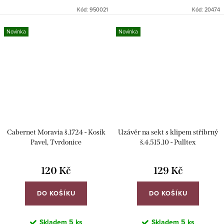
Kód:
950021
Kód:
20474
Novinka
Novinka
Cabernet Moravia š.1724 - Kosík
Uzávěr na sekt s klipem stříbrný
Pavel, Tvrdonice
š.4.515.10 - Pulltex
120 Kč
129 Kč
DO KOŠÍKU
DO KOŠÍKU
Skladem
5 ks
Skladem
5 ks