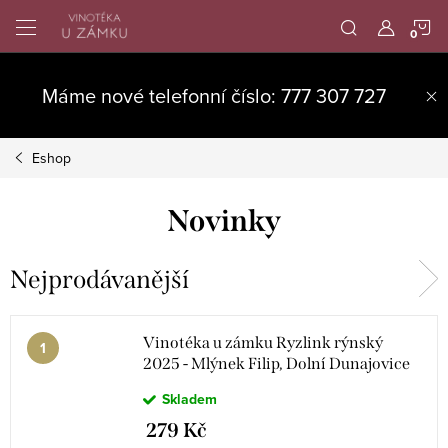
Přejít
N
na
obsah
K
Máme nové telefonní číslo: 777 307 727
Eshop
Novinky
Nejprodávanější
Vinotéka u zámku Ryzlink rýnský
2025 - Mlýnek Filip, Dolní Dunajovice
Skladem
279 Kč