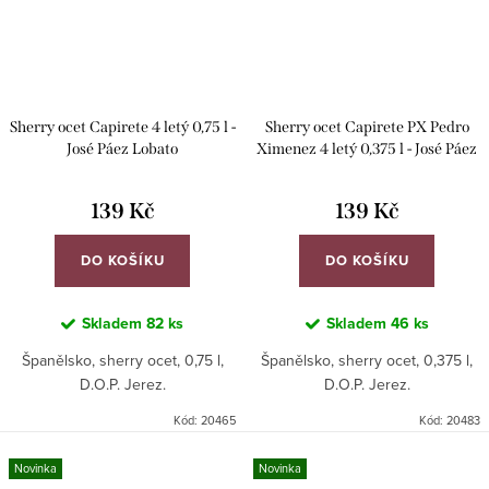
Sherry ocet Capirete 4 letý 0,75 l -
Sherry ocet Capirete PX Pedro
José Páez Lobato
Ximenez 4 letý 0,375 l - José Páez
Lobato
139 Kč
139 Kč
DO KOŠÍKU
DO KOŠÍKU
Skladem
82 ks
Skladem
46 ks
Španělsko, sherry ocet, 0,75 l,
Španělsko, sherry ocet, 0,375 l,
D.O.P. Jerez.
D.O.P. Jerez.
Kód:
20465
Kód:
20483
Novinka
Novinka