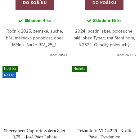
DO KOŠÍKU
DO KOŠÍKU
Skladem
4 ks
Skladem
16 ks
Ročník 2025, zemské, suché,
2024, pozdní sběr, polosuché,
bílé, mělnická podoblast, obec
bílé, obec Týnec, trať Stará hora,
Mělník, šarže RIV_25_1.
š.2324. Ovocitý polosuchý
Ryzlink rýnský s dobrým
Kód:
20513
Kód:
261067
poměrem kvalita/cena.
Novinka
Novinka
Náš tip
Sherry ocet Capirete Solera 8 let
Frizante VIVI š.4225 - Kosík
0,75 l - José Páez Lobato
Pavel, Tvrdonice