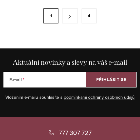
l
á
S
1
4
d
t
a
r
c
á
í
n
p
k
r
Aktuální novinky a slevy na váš e-mail
o
v
v
k
á
E-mail
PŘIHLÁSIT SE
y
n
v
í
Vložením e-mailu souhlasíte s
podmínkami ochrany osobních údajů
ý
p
i
Z
s
á
777 307 727
u