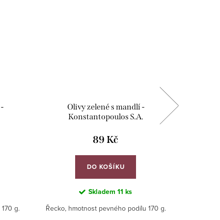
 -
Olivy zelené s mandlí -
Olivy
Konstantopoulos S.A.
K
89 Kč
DO KOŠÍKU
Skladem
11 ks
170 g.
Řecko, hmotnost pevného podílu 170 g.
Řecko, h