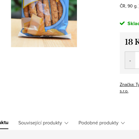
ČR, 90 g.
Skla
18 
Měrná
cena:
Značka:
T
s.r.o.
uktu
Související produkty
Podobné produkty