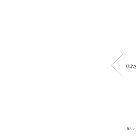
Export -
Olivy zelené s oregánem - Ilida s.a. -
Olivy
řecké olivy
51 Kč
DO KOŠÍKU
Skladem
9 ks
Řecko, 150 g.
Itál