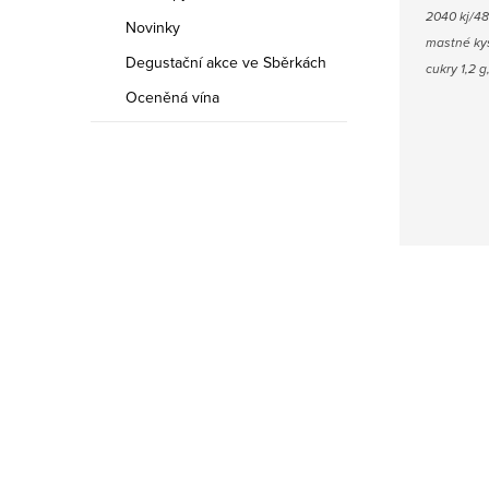
2040 kj/48
Novinky
mastné kys
Degustační akce ve Sběrkách
cukry 1,2 g,
Oceněná vína