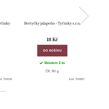
yčinky
Bertyčky jalapeňo - Tyčinky s.r.o.
Bertyčky
18 Kč
DO KOŠÍKU
Skladem
2 ks
ČR, 90 g.
ód:
709041
Kód:
709807