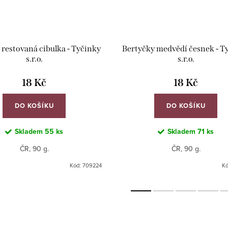
 restovaná cibulka - Tyčinky
Bertyčky medvědí česnek - T
s.r.o.
s.r.o.
18 Kč
18 Kč
DO KOŠÍKU
DO KOŠÍKU
Skladem
55 ks
Skladem
71 ks
ČR, 90 g.
ČR, 90 g.
Kód:
709224
K