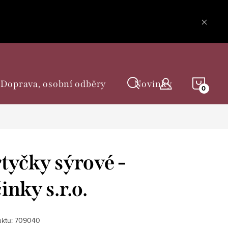
NÁKU
Doprava, osobní odběry
Novinky
KOŠÍ
tyčky sýrové -
inky s.r.o.
ktu:
709040