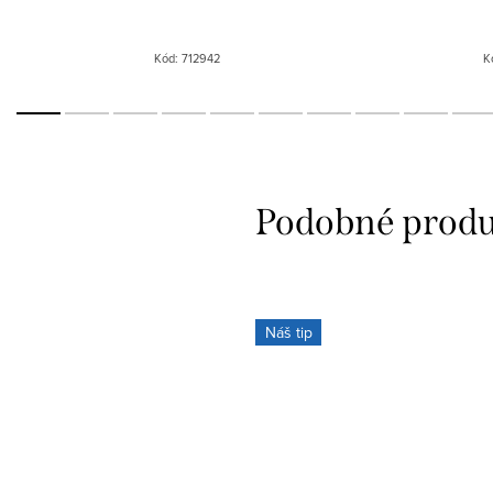
Kód:
712942
K
Náš tip