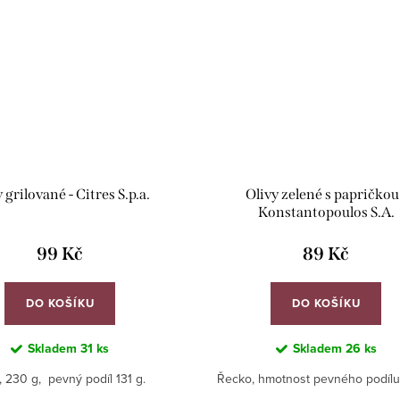
 grilované - Citres S.p.a.
Olivy zelené s papričkou
Konstantopoulos S.A.
99 Kč
89 Kč
DO KOŠÍKU
DO KOŠÍKU
Skladem
31 ks
Skladem
26 ks
ie, 230 g, pevný podíl 131 g.
Řecko, hmotnost pevného podílu 