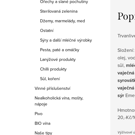
Ořechy a slané pochutiny
Sterilovaná zelenina
Pop
Džemy, marmelády, med
Ostatní
Trvanliv
Sýry a další mléčné výrobky
Složení
Pesta, paté a omáčky
olej, vo
Lanýžové produkty
sůl,
mlé
Chilli produkty
vaječná
Sůl, koření
syrovát
vaječná
Vinné příslušenství
sýr
Emen
Nealkoholická vína, mošty,
nápoje
Hmotnos
Pivo
20,-Kč/1
BIO vína
Výživové ú
Naše tipy