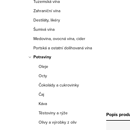
Tuzemská vína
r
Zahraniční vína
a
Destiláty, likéry
n
Šumivá vína
n
Medovina, ovocná vína, cider
í
Portská a ostatní dolihovaná vína
Potraviny
p
Oleje
a
Octy
n
Čokolády a cukrovinky
e
Čaj
Káva
l
Těstoviny a rýže
Popis prod
Olivy a výrobky z oliv