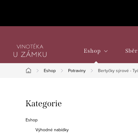
Přejít
na
obsah
Eshop
Sběr
Eshop
Potraviny
Bertyčky sýrové - Tyč
Domů
P
Přeskočit
Kategorie
o
kategorie
s
Eshop
t
Výhodné nabídky