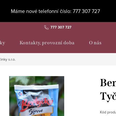
Máme nové telefonní číslo: 777 307 727
777 307 727
ky
Kontakty, provozní doba
O nás
inky s.r.o.
Ber
Tyč
Kód produ