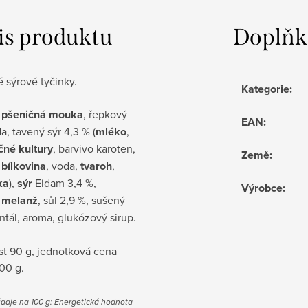
is produktu
Doplňk
é sýrové tyčinky.
Kategorie
:
:
pšeničná mouka
, řepkový
EAN
:
da, tavený sýr 4,3 % (
mléko
,
čné kultury
, barvivo karoten,
Země
:
 bílkovina
, voda,
tvaroh
,
ka
),
sýr
Eidam 3,4 %,
Výrobce
:
 melanž
, sůl 2,9 %, sušený
tál, aroma, glukózový sirup.
t 90 g, jednotková cena
00 g.
daje na 100 g: Energetická hodnota