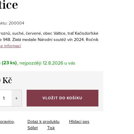
tice
ktu:
200004
oznů, suché, červené, obec Valtice, trať Kačisdorfské
že 948. Zlatá medaile Národní soutěž vín 2024. Ročník
ce informací
m
(23 ks)
12.8.2026
 Kč
VLOŽIT DO KOŠÍKU
oravíno,
Dotaz k produktu
Hlídací pes
Sdílet
Tisk