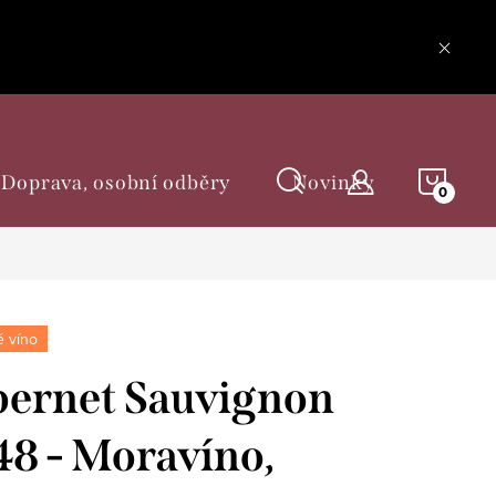
NÁKU
Doprava, osobní odběry
Novinky
KOŠÍ
 víno
ernet Sauvignon
48 - Moravíno,