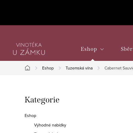
Přejít
na
obsah
Eshop
Sběr
Eshop
Tuzemská vína
Cabernet Sauvig
Domů
P
Přeskočit
Kategorie
o
kategorie
s
Eshop
t
Výhodné nabídky