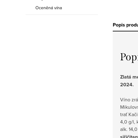
Oceněná vína
Popis prod
Pop
Zlatá m
2024.
Víno zr
Mikulovs
trať Kač
4,0 g/l, 
alk. 14,
siřičita