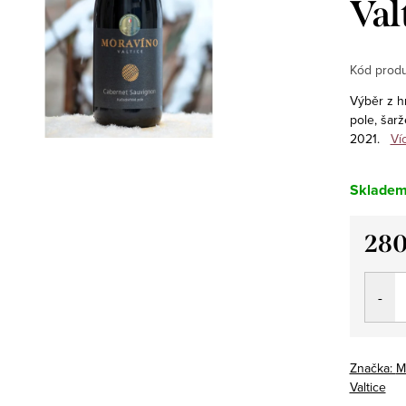
Val
Kód produ
Výběr z hr
pole, šar
2021.
Ví
Sklade
280
Měrná
cena:
Značka:
M
Valtice