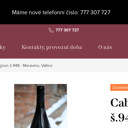
Máme nové telefonní číslo: 777 307 727
777 307 727
ky
Kontakty, provozní doba
O nás
non š.948 - Moravíno, Valtice
Oceněné
Cab
š.9