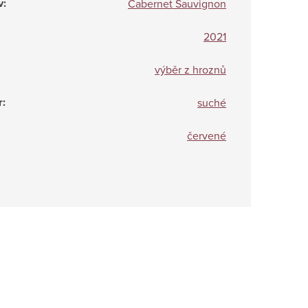
v
:
Cabernet Sauvignon
2021
výběr z hroznů
r
:
suché
červené