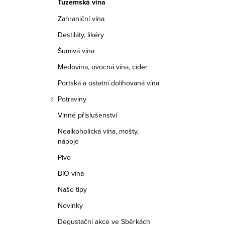
Tuzemská vína
r
Zahraniční vína
a
Destiláty, likéry
n
Šumivá vína
n
Medovina, ovocná vína, cider
í
Portská a ostatní dolihovaná vína
Potraviny
p
Vinné příslušenství
a
Nealkoholická vína, mošty,
nápoje
n
Pivo
e
BIO vína
l
Naše tipy
Novinky
Degustační akce ve Sběrkách