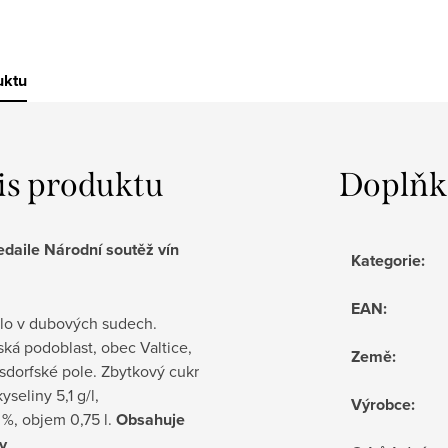
uktu
is produktu
Doplňk
edaile Národní soutěž vín
Kategorie
:
EAN
:
álo v dubových sudech.
ká podoblast, obec Valtice,
Země
:
isdorfské pole. Zbytkový cukr
kyseliny 5,1 g/l,
Výrobce
:
0 %, objem 0,75 l.
Obsahuje
ny
.