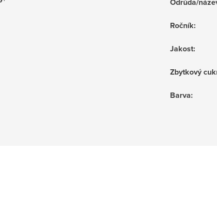
Odrůda/náze
Ročník
:
Jakost
:
Zbytkový cuk
Barva
: