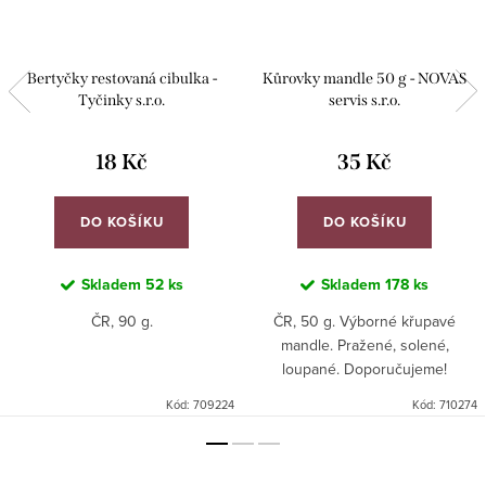
Bertyčky restovaná cibulka -
Kůrovky mandle 50 g - NOVAS
Tyčinky s.r.o.
servis s.r.o.
18 Kč
35 Kč
DO KOŠÍKU
DO KOŠÍKU
Skladem
52 ks
Skladem
178 ks
ČR, 90 g.
ČR, 50 g. Výborné křupavé
mandle. Pražené, solené,
loupané. Doporučujeme!
Kód:
709224
Kód:
710274