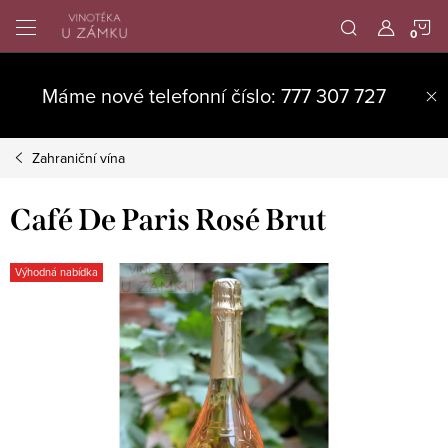
Přejít
N
na
obsah
K
Máme nové telefonní číslo: 777 307 727
Zahraniční vína
Café De Paris Rosé Brut
Výhodná nabídka