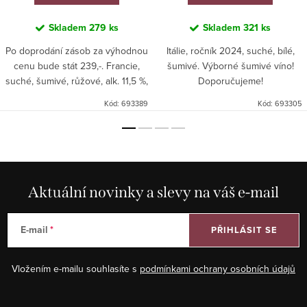
Skladem
279 ks
Skladem
321 ks
Po doprodání zásob za výhodnou
Itálie, ročník 2024, suché, bílé,
cenu bude stát 239,-. Francie,
šumivé. Výborné šumivé víno!
suché, šumivé, růžové, alk. 11,5 %,
Doporučujeme!
velmi dobrý poměr kvalita/cena.
Kód:
693389
Kód:
693305
Aktuální novinky a slevy na váš e-mail
E-mail
PŘIHLÁSIT SE
Vložením e-mailu souhlasíte s
podmínkami ochrany osobních údajů