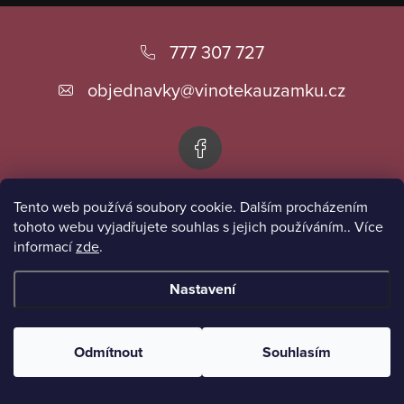
Z
á
777 307 727
p
objednavky
@
vinotekauzamku.cz
a
t
í
Tento web používá soubory cookie. Dalším procházením
Informace pro vás
tohoto webu vyjadřujete souhlas s jejich používáním.. Více
informací
zde
.
Přijímáme online platby
Nastavení
Copyright 2026
Vinotéka u zámku
. Všechna práva vyhrazena.
Odmítnout
Souhlasím
Vytvořil Shoptet