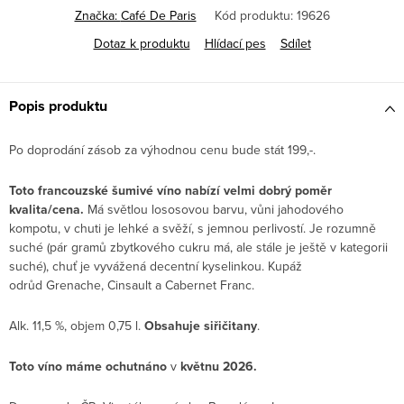
Značka:
Café De Paris
Kód produktu:
19626
Dotaz k produktu
Hlídací pes
Sdílet
Popis produktu
Po doprodání zásob za výhodnou cenu bude stát 199,-.
Toto francouzské šumivé víno nabízí velmi dobrý poměr
kvalita/cena.
Má světlou lososovou barvu, vůni jahodového
kompotu, v chuti je lehké a svěží, s jemnou perlivostí. Je rozumně
suché (pár gramů zbytkového cukru má, ale stále je ještě v kategorii
suché), chuť je vyvážená decentní kyselinkou. Kupáž
odrůd Grenache, Cinsault a Cabernet Franc.
Alk. 11,5 %, objem 0,75 l.
Obsahuje siřičitany
.
Toto víno máme ochutnáno
v
květnu 2026.