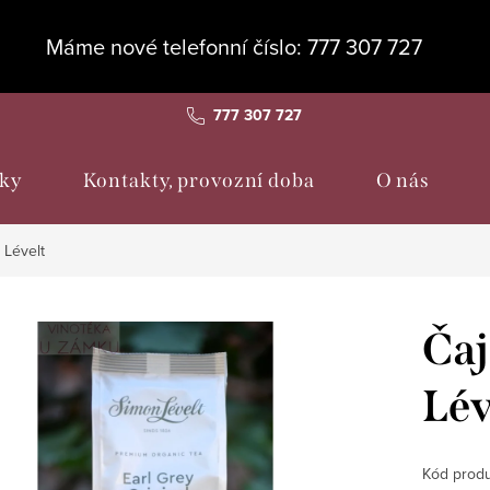
Máme nové telefonní číslo: 777 307 727
777 307 727
ky
Kontakty, provozní doba
O nás
 Lévelt
Čaj
Lév
Kód produ