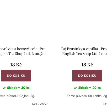
 borůvka a bezový květ - Pro
Čaj Brusinky a vanilka - Pr
lish Tea Shop Ltd, Londýn
English Tea Shop Ltd, Lon
18 Kč
18 Kč
DO KOŠÍKU
DO KOŠÍKU
Skladem
30 ks
Skladem
20 ks
emě původu: Cejlon, 2g.
Země původu Srí Lanka, 2g
Kód:
709007
Kó