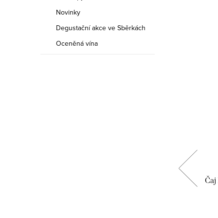
Novinky
Degustační akce ve Sběrkách
Oceněná vína
elt
Čaj Ceylon - Simon Lévelt
Čaj
135 Kč