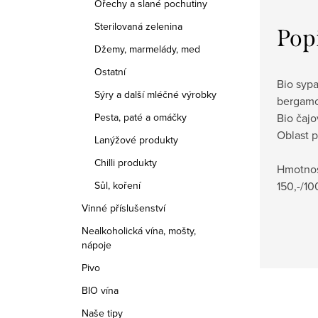
Ořechy a slané pochutiny
Sterilovaná zelenina
Pop
Džemy, marmelády, med
Ostatní
Bio syp
Sýry a další mléčné výrobky
bergamot
Bio čaj
Pesta, paté a omáčky
Oblast p
Lanýžové produkty
Chilli produkty
Hmotnos
150,-/10
Sůl, koření
Vinné příslušenství
Nealkoholická vína, mošty,
nápoje
Pivo
BIO vína
Naše tipy