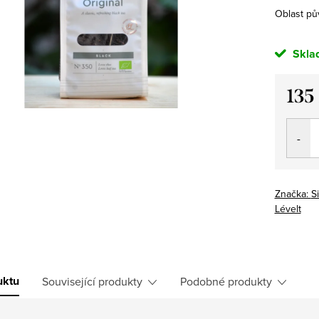
Oblast pů
Skla
135
Měrná
cena:
Značka:
S
Lévelt
uktu
Související produkty
Podobné produkty