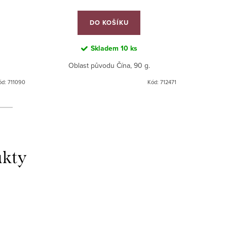
DO KOŠÍKU
Skladem
10 ks
Oblast původu Čína, 90 g.
Oblast
ód:
711090
Kód:
712471