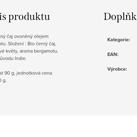
is produktu
Doplňk
aný čaj ovoněný olejem
Kategorie
:
u. Složení : Bio černý čaj,
ové květy, aroma bergamotu.
EAN
:
ůvodu Indie.
Výrobce
:
t 90 g, jednotková cena
0 g.