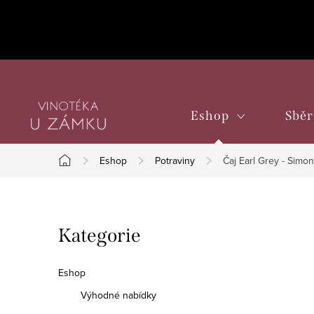
Přejít
na
obsah
Eshop
Sběr
Eshop
Potraviny
Čaj Earl Grey - Simon
Domů
P
Přeskočit
Kategorie
o
kategorie
s
Eshop
t
Výhodné nabídky