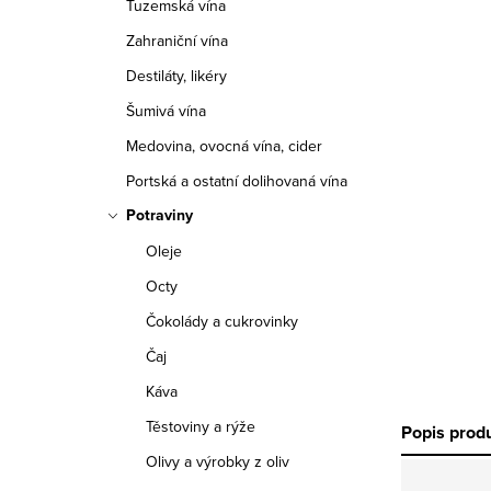
Tuzemská vína
r
Zahraniční vína
a
Destiláty, likéry
n
Šumivá vína
n
Medovina, ovocná vína, cider
í
Portská a ostatní dolihovaná vína
Potraviny
p
Oleje
a
Octy
n
Čokolády a cukrovinky
e
Čaj
Káva
l
Těstoviny a rýže
Popis prod
Olivy a výrobky z oliv