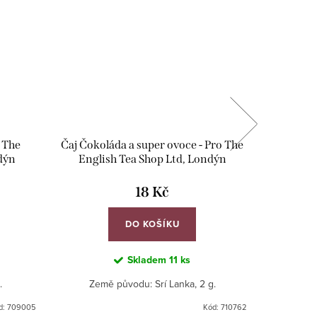
o The
Čaj Čokoláda a super ovoce - Pro The
Čaj Earl
dýn
English Tea Shop Ltd, Londýn
18 Kč
DO KOŠÍKU
Skladem
11 ks
.
Země původu: Srí Lanka, 2 g.
Ze
d:
709005
Kód:
710762