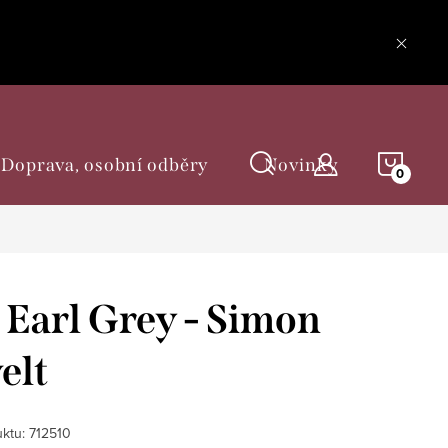
NÁKU
Doprava, osobní odběry
Novinky
KOŠÍ
 Earl Grey - Simon
elt
ktu:
712510