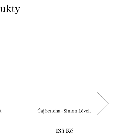
dukty
t
Čaj Sencha - Simon Lévelt
Čaj D
135 Kč