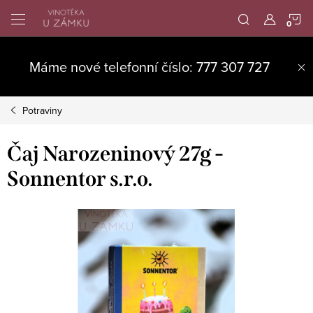
Přejít
N
na
obsah
K
Máme nové telefonní číslo: 777 307 727
Potraviny
Čaj Narozeninový 27g -
Sonnentor s.r.o.