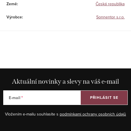
Země
:
Česká republika
Výrobce
:
Sonnentor s.r.o.
Aktuální novinky a slevy na váš e-mail
E-mail
PŘIHLÁSIT SE
Vložením e-mailu souhlasíte s
podmínkami ochrany osobních údajů