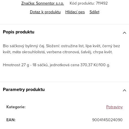
Značka:
Sonnentor s.r.o.
Kód produktu:
711492
Dotaz k produktu
Hlídací pes
Sdílet
Popis produktu
Bio sáčkový bylinný čaj. Složení: ostružina list, lípa květ, černý bez
květ, máta okrouhlolistá, verbena citronová, šalvěj, chrpa květ.
Hmotnost 27 g - 18 sáčků, jednotková cena 370,37 Kč/100 g.
Parametry produktu
Kategorie
:
Potraviny
EAN
:
9004145024090