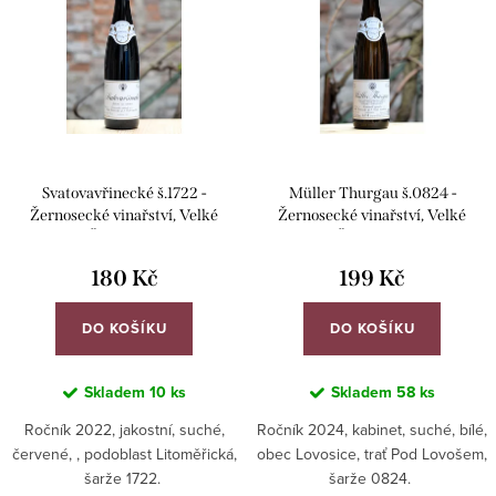
í
p
p
i
r
s
o
p
d
r
u
Svatovavřinecké š.1722 -
Müller Thurgau š.0824 -
o
k
Žernosecké vinařství, Velké
Žernosecké vinařství, Velké
d
Žernoseky
Žernoseky
t
u
180 Kč
199 Kč
ů
k
DO KOŠÍKU
DO KOŠÍKU
t
ů
Skladem
10 ks
Skladem
58 ks
Ročník 2022, jakostní, suché,
Ročník 2024, kabinet, suché, bílé,
červené, , podoblast Litoměřická,
obec Lovosice, trať Pod Lovošem,
šarže 1722.
šarže 0824.