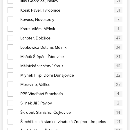
Ilias Georgios, Pavlov
21
Kosík Pavel, Tvrdonice
31
Kovacs, Novosedly
7
Kraus Vilém, Mělník
1
Lahofer, Dobšice
47
Lobkowicz Bettina, Mělník
34
Maňák Štěpán, Žádovice
31
Mělnické vinařství Kraus
16
Mlýnek Filip, Dolní Dunajovice
22
Moravíno, Valtice
27
PPS Vinařství Strachotín
4
Šilinek Jiří, Pavlov
2
Škrobák Stanislav, Čejkovice
14
Šlechtitelská stanice vinařská Znojmo - Ampelos
21