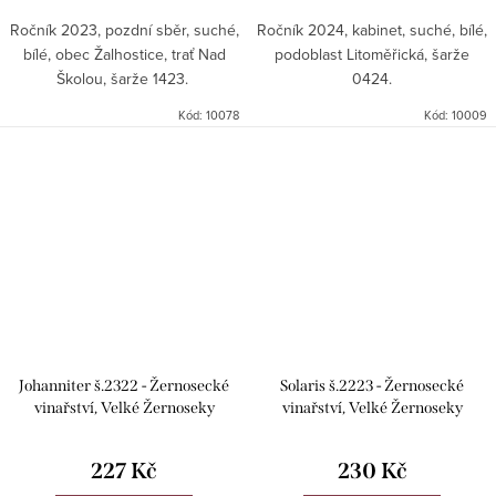
Ročník 2023, pozdní sběr, suché,
Ročník 2024, kabinet, suché, bílé,
bílé, obec Žalhostice, trať Nad
podoblast Litoměřická, šarže
Školou, šarže 1423.
0424.
Kód:
10078
Kód:
10009
Johanniter š.2322 - Žernosecké
Solaris š.2223 - Žernosecké
vinařství, Velké Žernoseky
vinařství, Velké Žernoseky
227 Kč
230 Kč