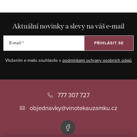
l
á
d
Aktuální novinky a slevy na váš e-mail
a
c
E-mail
PŘIHLÁSIT SE
í
p
Vložením e-mailu souhlasíte s
podmínkami ochrany osobních údajů
r
v
k
Z
y
á
777 307 727
v
ý
p
objednavky
@
vinotekauzamku.cz
p
a
i
t
s
í
u