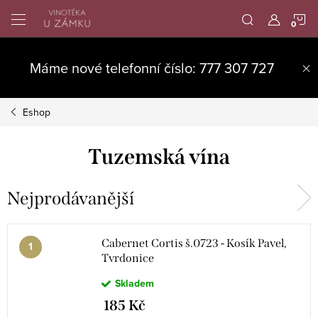
Přejít
N
na
obsah
K
Máme nové telefonní číslo: 777 307 727
Eshop
Tuzemská vína
Nejprodávanější
Cabernet Cortis š.0723 - Kosík Pavel,
Tvrdonice
Skladem
185 Kč