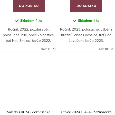
DO KOŠÍKU
DO KOŠÍKU
Skladem
4 ks
Skladem
1 ks
Ročník 2022, pozdní sběr,
Ročník 2023, polosuché, výběr z
polosuché, bílé, obec Žalhostice,
hroznů, obec Lovosice, trať Pod
trať Nad Školou, šarže 2322.
Lovošem, šarže 2223.
Kód:
10073
Kód:
10068
Solaris š.0624 - Žernosecké
Cuvée 2024 š.1424 - Žernosecké