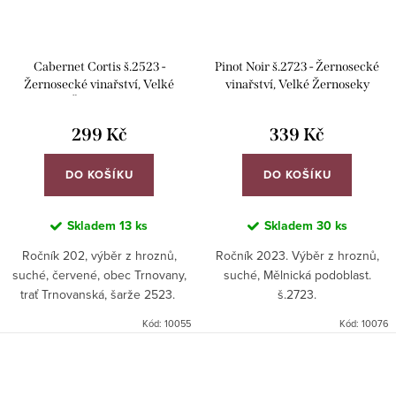
Cabernet Cortis š.2523 -
Pinot Noir š.2723 - Žernosecké
Žernosecké vinařství, Velké
vinařství, Velké Žernoseky
Žernoseky
299 Kč
339 Kč
DO KOŠÍKU
DO KOŠÍKU
Skladem
13 ks
Skladem
30 ks
Ročník 202, výběr z hroznů,
Ročník 2023. Výběr z hroznů,
suché, červené, obec Trnovany,
suché, Mělnická podoblast.
trať Trnovanská, šarže 2523.
š.2723.
Kód:
10055
Kód:
10076
O
v