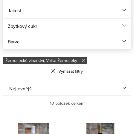
Jakost
Zbytkový cukr
Barva
Žernosecké vinařství, Velké Žernoseky
Vymazat filtry
Ř
Nejlevnější
a
Nejdražší
10
položek celkem
z
e
Nejprodávanější
V
n
ý
Abecedně