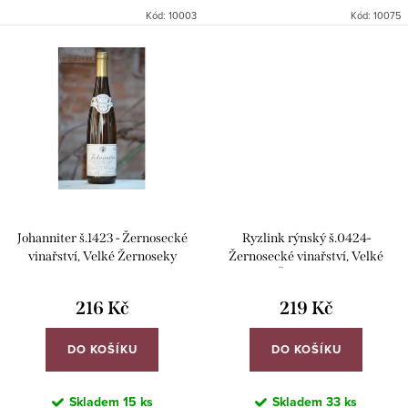
Kód:
10003
Kód:
10075
Johanniter š.1423 - Žernosecké
Ryzlink rýnský š.0424-
vinařství, Velké Žernoseky
Žernosecké vinařství, Velké
Žernoseky
216 Kč
219 Kč
DO KOŠÍKU
DO KOŠÍKU
Skladem
15 ks
Skladem
33 ks