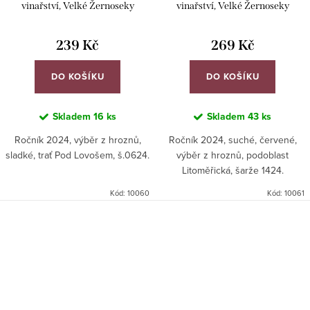
vinařství, Velké Žernoseky
vinařství, Velké Žernoseky
239 Kč
269 Kč
DO KOŠÍKU
DO KOŠÍKU
Skladem
16 ks
Skladem
43 ks
Ročník 2024, výběr z hroznů,
Ročník 2024, suché, červené,
sladké, trať Pod Lovošem, š.0624.
výběr z hroznů, podoblast
Litoměřická, šarže 1424.
Kód:
10060
Kód:
10061