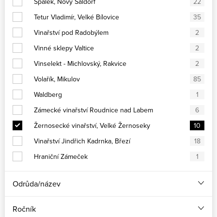
Špalek, Nový Šaldorf
22
Tetur Vladimír, Velké Bílovice
35
Vinařství pod Radobýlem
2
Vinné sklepy Valtice
2
Vinselekt - Michlovský, Rakvice
2
Volařík, Mikulov
85
Waldberg
1
Zámecké vinařství Roudnice nad Labem
6
Žernosecké vinařství, Velké Žernoseky
10
Vinařství Jindřich Kadrnka, Březí
18
Hraniční Zámeček
1
Odrůda/název
Ročník