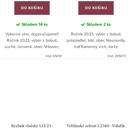
DO KOŠÍKU
DO KOŠÍKU
Skladem
14 ks
Skladem
2 ks
Výborné víno, doporučujeme!!
Ročník 2023, výběr z bobulí,
Ročník 2023, výběr z bobulí,
polosladké, bílé, obec Novosedly,
suché, červené, obec Vrbovec,
trať Kamenný vrch, šarže
trať Nad Sklepy, šarže 2325.
2326. Zlatá medaile Salon vín ČR
Kód:
65010
Kód:
295073
Stříbrná medaile AWC Vienna
2026.
2025.
Ryzlink vlašský š.13/23 -
Veltlínské zelené š.2340 - Volařík,