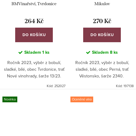
BMVinařství, Tvrdonice
Mikulov
264 Kč
270 Kč
DO KOŠÍKU
DO KOŠÍKU
Skladem
1 ks
Skladem
8 ks
Ročník 2023, výběr z bobulí,
Ročník 2023, výběr z bobulí,
sladké, bílé, obec Tvrdonice, trať
sladké, bílé, obec Perná, trať
Nové vinohrady, šarže 13/23.
Věstonsko, šarže 2340.
Kód:
252027
Kód:
197138
Novinka
Oceněné víno