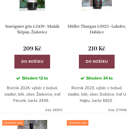
s
o
p
d
r
u
Souvignier gris š.2439 - Maňák
Müller Thurgau š.6923 - Lahofer,
o
k
Štěpán, Žádovice
Dobšice
d
t
u
209 Kč
210 Kč
ů
k
DO KOŠÍKU
DO KOŠÍKU
t
ů
Skladem
12 ks
Skladem
34 ks
Ročník 2024, výběr z bobulí,
Ročník 2023, výběr z bobulí,
sladké, bílé, obec Žádovice, trať
sladké, bílé, obec Dobšice, trať U
Fěruňk, šarže 2439.
Hájku, šarže 6923.
Kód:
295113
Kód:
277049
Oceněné víno
Oceněné víno