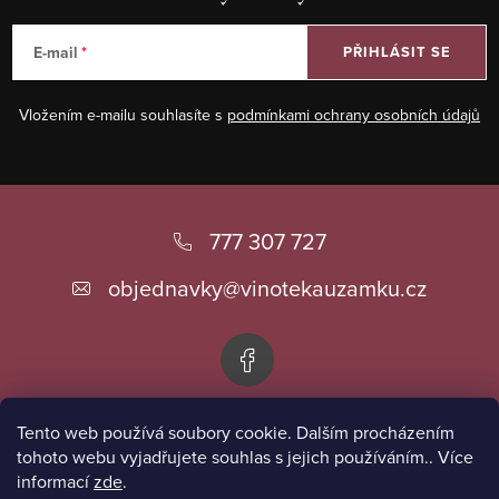
a
c
E-mail
PŘIHLÁSIT SE
í
p
Vložením e-mailu souhlasíte s
podmínkami ochrany osobních údajů
r
v
k
Z
y
á
777 307 727
v
ý
p
objednavky
@
vinotekauzamku.cz
p
a
i
t
s
í
u
Tento web používá soubory cookie. Dalším procházením
Informace pro vás
tohoto webu vyjadřujete souhlas s jejich používáním.. Více
informací
zde
.