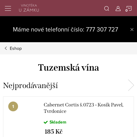
Přejít
N
na
obsah
K
Máme nové telefonní číslo: 777 307 727
Eshop
Tuzemská vína
Nejprodávanější
Cabernet Cortis š.0723 - Kosík Pavel,
Tvrdonice
Skladem
185 Kč