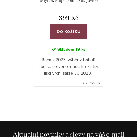
Mlýnek Filip, Dolní Dunajovice
399 Kč
DO KOŠÍKU
Skladem
19 ks
Ročník 2023, výběr z bobulí,
suché, červené, obec Březí, trať
liščí vrch, šarže 30/2023.
Kód:
121082
O
v
l
á
d
Aktuální novinky a slevy na váš e-mail