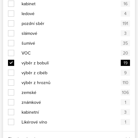
kabinet
16
ledové
4
pozdní sběr
191
slámové
3
šumivé
35
VOC
20
výběr z bobulí
19
výběr z cibéb
9
výběr z hroznů
110
zemské
106
známkové
1
kabinetní
3
Likérové víno
1