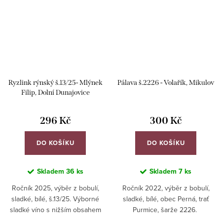
Ryzlink rýnský š.13/25- Mlýnek
Pálava š.2226 - Volařík, Mikulov
Filip, Dolní Dunajovice
296 Kč
300 Kč
DO KOŠÍKU
DO KOŠÍKU
Skladem
36 ks
Skladem
7 ks
Ročník 2025, výběr z bobulí,
Ročník 2022, výběr z bobulí,
sladké, bílé, š.13/25. Výborné
sladké, bílé, obec Perná, trať
sladké víno s nižším obsahem
Purmice, šarže 2226.
alkoholu.