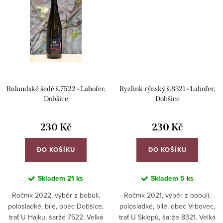
Rulandské šedé š.7522 - Lahofer,
Ryzlink rýnský š.8321 - Lahofer,
Dobšice
Dobšice
230 Kč
230 Kč
DO KOŠÍKU
DO KOŠÍKU
Skladem
21 ks
Skladem
5 ks
Ročník 2022, výběr z bobulí,
Ročník 2021, výběr z bobulí,
polosladké, bílé, obec Dobšice,
polosladké, bílé, obec Vrbovec,
trať U Hájku, šarže 7522. Velká
trať U Sklepů, šarže 8321. Velká