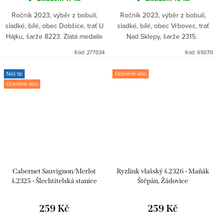
Ročník 2023, výběr z bobulí,
Ročník 2023, výběr z bobulí,
sladké, bílé, obec Dobšice, trať U
sladké, bílé, obec Vrbovec, trať
Hájku, šarže 8223. Zlatá medaile
Nad Sklepy, šarže 2315.
Vinalies Internationales Paris
Kód:
277034
Kód:
65070
2024, 4* TOP 77 Vín v ČR 2024,
Stříbrná...
Náš tip
Oceněné víno
Oceněné víno
Cabernet Sauvignon/Merlot
Ryzlink vlašský š.2326 - Maňák
š.2325 - Šlechtitelská stanice
Štěpán, Žádovice
vinařská Znojmo- Ampelos
259 Kč
259 Kč