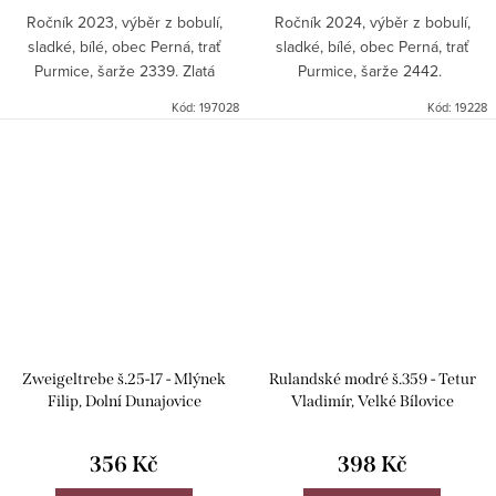
Ročník 2023, výběr z bobulí,
Ročník 2024, výběr z bobulí,
sladké, bílé, obec Perná, trať
sladké, bílé, obec Perná, trať
Purmice, šarže 2339. Zlatá
Purmice, šarže 2442.
medaile Valtické vinné trhy 2025.
Kód:
197028
Kód:
19228
Zweigeltrebe š.25-17 - Mlýnek
Rulandské modré š.359 - Tetur
Filip, Dolní Dunajovice
Vladimír, Velké Bílovice
356 Kč
398 Kč