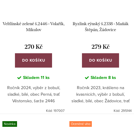
Veltlínské zelené š.2446 - Volařík,
Ryzlink rýnský š.2338 - Maňák
Mikulov
Štěpán, Žádovice
270 Kč
279 Kč
DO KOŠÍKU
DO KOŠÍKU
Skladem
11 ks
Skladem
8 ks
Ročník 2024, výběr z bobulí,
Ročník 2023, krášleno na
sladké, bílé, obec Perná, trať
kvasnicích, výběr z bobulí,
Věstonsko, šarže 2446
sladké, bílé, obec Žádovice, trať
Feruňk, šarže 2338. Zlatá
Kód:
197007
Kód:
295144
medaile Národní soutěž vín -
slovácká podoblast...
Novinka
Oceněné víno