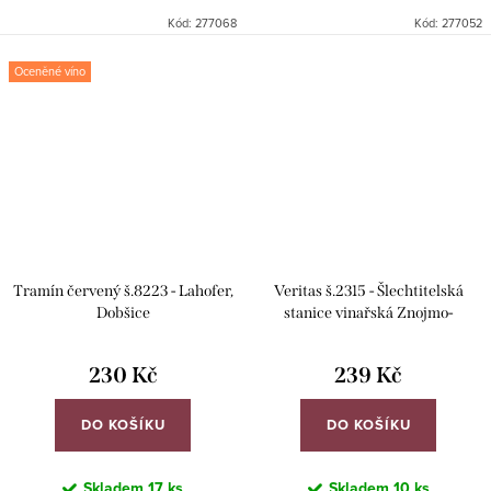
zlatá medaile Vinařské Litoměřice
zlatá medaile Vinařské Litoměřice
Kód:
277068
Kód:
277052
2026. Zlatá medaile Salon vín ČR
2026. Velká zlatá medaile
2025.
Národní soutěž vín...
Oceněné víno
Tramín červený š.8223 - Lahofer,
Veritas š.2315 - Šlechtitelská
Dobšice
stanice vinařská Znojmo-
Ampelos
230 Kč
239 Kč
DO KOŠÍKU
DO KOŠÍKU
Skladem
17 ks
Skladem
10 ks