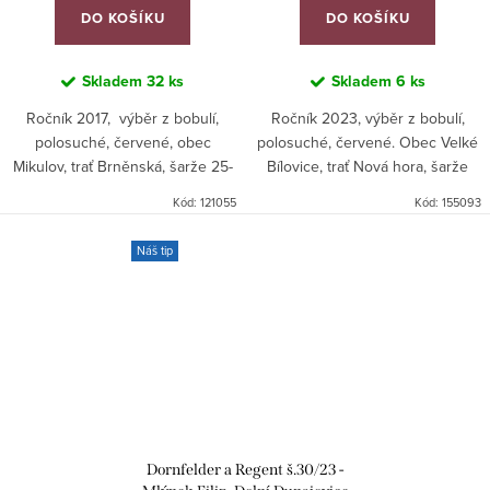
DO KOŠÍKU
DO KOŠÍKU
Skladem
32 ks
Skladem
6 ks
Ročník 2017, výběr z bobulí,
Ročník 2023, výběr z bobulí,
polosuché, červené, obec
polosuché, červené. Obec Velké
Mikulov, trať Brněnská, šarže 25-
Bílovice, trať Nová hora, šarže
17.
359.
Kód:
121055
Kód:
155093
Náš tip
Dornfelder a Regent š.30/23 -