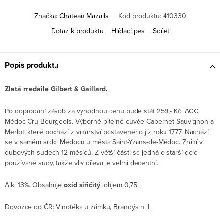
Značka:
Chateau Mazails
Kód produktu:
410330
Dotaz k produktu
Hlídací pes
Sdílet
Popis produktu
Zlatá medaile Gilbert & Gaillard.
Po doprodání zásob za výhodnou cenu bude stát 259,- Kč. AOC
Médoc Cru Bourgeois. Výborně pitelné cuvée Cabernet Sauvignon a
Merlot, které pochází z vinařství postaveného již roku 1777. Nachází
se v samém srdci Médocu u města Saint-Yzans-de-Médoc. Zrání v
dubových sudech 12 měsíců. Z větší části se jedná o starší déle
používané sudy, takže vliv dřeva je velmi decentní.
Alk. 13%. Obsahuje
oxid siřičitý
, objem 0,75l.
Dovozce do ČR: Vinotéka u zámku, Brandýs n. L.