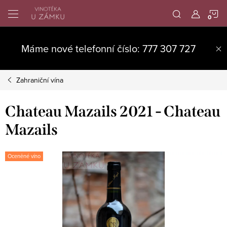
Přejít
N
na
obsah
K
Máme nové telefonní číslo: 777 307 727
Zahraniční vína
Chateau Mazails 2021 - Chateau
Mazails
Oceněné víno