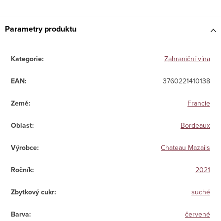
Parametry produktu
Kategorie
:
Zahraniční vína
EAN
:
3760221410138
Země
:
Francie
Oblast
:
Bordeaux
Výrobce
:
Chateau Mazails
Ročník
:
2021
Zbytkový cukr
:
suché
Barva
:
červené