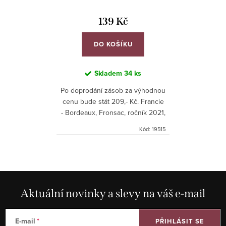
139 Kč
DO KOŠÍKU
Skladem
34 ks
Po doprodání zásob za výhodnou
cenu bude stát 209,- Kč. Francie
- Bordeaux, Fronsac, ročník 2021,
suché, červené. Bordeaux s
Kód:
19515
dobrým poměrem kvalita/cena.
Aktuální novinky a slevy na váš e-mail
E-mail
PŘIHLÁSIT SE