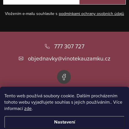
Vložením e-mailu souhlasíte s
podmínkami ochrany osobních údajů
Z
á
777 307 727
p
objednavky
@
vinotekauzamku.cz
a
t
í
Tento web používá soubory cookie. Dalším procházením
Informace pro vás
tohoto webu vyjadřujete souhlas s jejich používáním.. Více
informací
zde
.
Přijímáme online platby
Nastavení