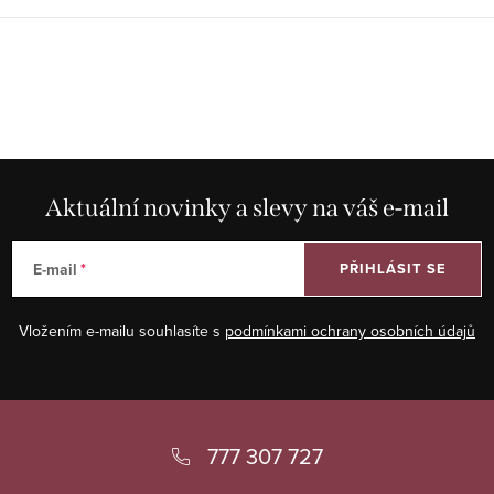
Aktuální novinky a slevy na váš e-mail
E-mail
PŘIHLÁSIT SE
Vložením e-mailu souhlasíte s
podmínkami ochrany osobních údajů
Z
á
777 307 727
p