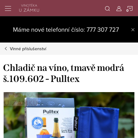
Přejít
N
na
obsah
K
Máme nové telefonní číslo: 777 307 727
Vinné příslušenství
Chladič na víno, tmavě modrá
š.109.602 - Pulltex