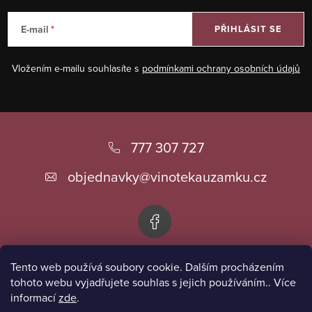
E-mail
PŘIHLÁSIT SE
Vložením e-mailu souhlasíte s
podmínkami ochrany osobních údajů
Z
á
777 307 727
p
objednavky
@
vinotekauzamku.cz
a
t
í
Tento web používá soubory cookie. Dalším procházením
Informace pro vás
tohoto webu vyjadřujete souhlas s jejich používáním.. Více
informací
zde
.