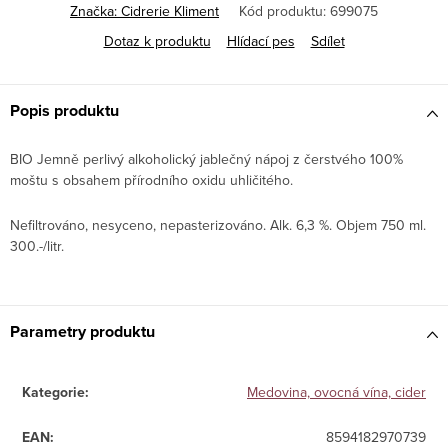
Značka:
Cidrerie Kliment
Kód produktu:
699075
Dotaz k produktu
Hlídací pes
Sdílet
Popis produktu
BIO Jemně perlivý alkoholický jablečný nápoj z čerstvého 100%
moštu s obsahem přírodního oxidu uhličitého.
Nefiltrováno, nesyceno, nepasterizováno. Alk. 6,3 %. Objem 750 ml.
300.-/litr.
Parametry produktu
Kategorie
:
Medovina, ovocná vína, cider
EAN
:
8594182970739