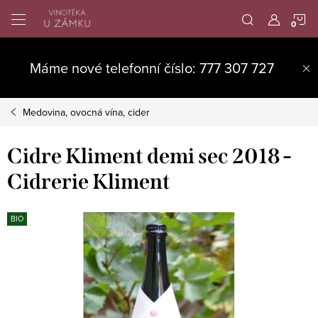
Přejít
N
na
obsah
K
Máme nové telefonní číslo: 777 307 727
Medovina, ovocná vína, cider
Cidre Kliment demi sec 2018 -
Cidrerie Kliment
BIO