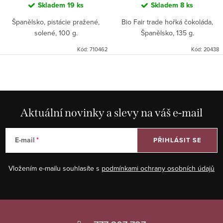
Skladem
19 ks
Skladem
8 ks
Španělsko, pistácie pražené,
Bio Fair trade hořká čokoláda,
solené, 100 g.
Španělsko, 135 g.
Kód:
710462
Kód:
20438
Aktuální novinky a slevy na váš e-mail
E-mail
PŘIHLÁSIT SE
Vložením e-mailu souhlasíte s
podmínkami ochrany osobních údajů
Z