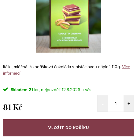
Itálie, mléčná lískooříšková čokoláda s pistáciovou náplní, 110g.
Více
informací
Skladem
21 ks
12.8.2026
81 Kč
Měrná
cena:
VLOŽIT DO KOŠÍKU