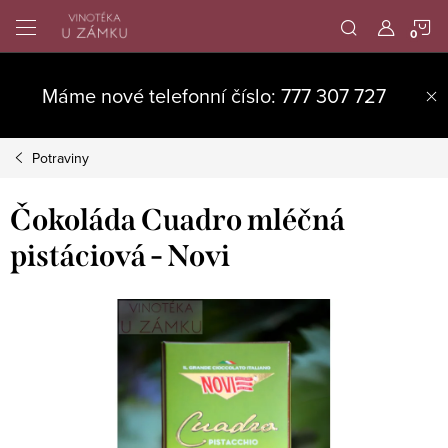
Přejít
N
na
obsah
K
Máme nové telefonní číslo: 777 307 727
Potraviny
Čokoláda Cuadro mléčná
pistáciová - Novi