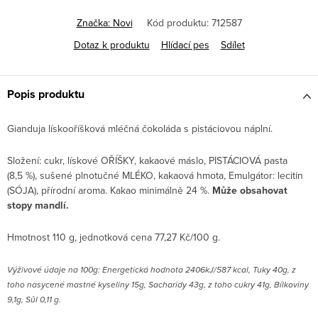
Značka:
Novi
Kód produktu:
712587
Dotaz k produktu
Hlídací pes
Sdílet
Popis produktu
Gianduja lískooříšková mléčná čokoláda s pistáciovou náplní.
Složení: cukr, lískové OŘÍŠKY, kakaové máslo, PISTÁCIOVÁ pasta
(8,5 %), sušené plnotučné MLÉKO, kakaová hmota, Emulgátor: lecitin
(SÓJA), přírodní aroma. Kakao minimálně 24 %.
Může obsahovat
stopy mandlí.
Hmotnost 110 g, jednotková cena 77,27 Kč/100 g.
Výživové údaje na 100g: Energetická hodnota 2406kJ/587 kcal, Tuky 40g, z
toho nasycené mastné kyseliny 15g, Sacharidy 43g, z toho cukry 41g, Bílkoviny
9,1g, Sůl 0,11 g.