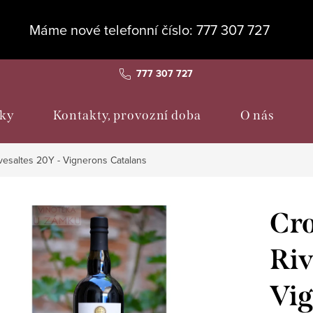
Máme nové telefonní číslo: 777 307 727
777 307 727
ky
Kontakty, provozní doba
O nás
ivesaltes 20Y - Vignerons Catalans
Cro
Riv
Vig