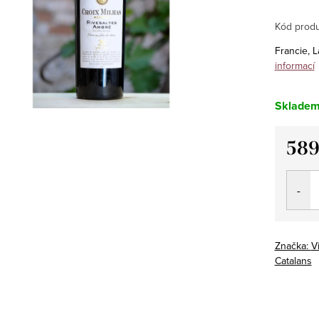
Kód produ
Francie, L
informací
Sklade
589
Měrná
cena:
Značka:
V
Catalans