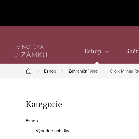
Přejít
na
obsah
Eshop
Sběr
Eshop
Zahraniční vína
Croix Milhas R
Domů
P
Přeskočit
Kategorie
o
kategorie
s
Eshop
t
Výhodné nabídky