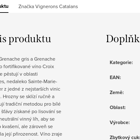
uktu
Značka
Vignerons Catalans
is produktu
Doplňk
Grenache gris a Grenache
Kategorie
:
o fortifikované víno Croix
e pěstují v oblasti
EAN
:
es, nedaleko Sainte-Marie-
r z jedné z nejstarších vinic
Země
:
. Hrozny se sklízí ručně a
jí tradiční metodou pro bílé
Oblast
:
 šťávy získané po lisování se
neutrální vinný líh, aby se
Výrobce
:
o kvašení, ale zároveň se
a její přirozenost. Víno zraje
Zbytkový cuk