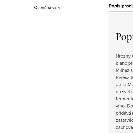
Popis prod
Oceněná vína
Pop
Hrozny 
blanc pr
Milhaz s
Rivesalt
de-la-Me
na světě
fermentu
víno. Do
přidává 
zastavil
zachoval