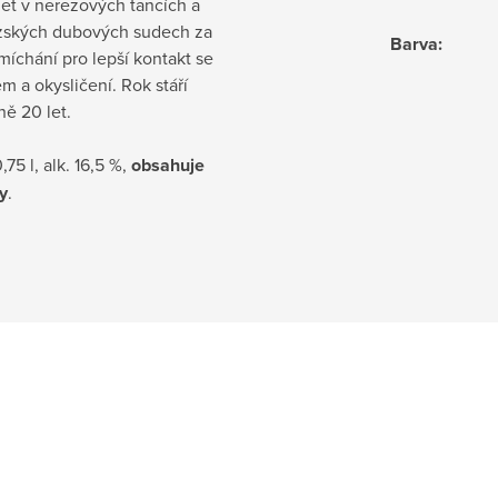
let v nerezových tancích a
zských dubových sudech za
Barva
:
míchání pro lepší kontakt se
 a okysličení. Rok stáří
ě 20 let.
75 l, alk. 16,5 %,
obsahuje
ny
.