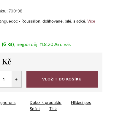
ktu:
700198
anguedoc - Roussillon, dolihované, bílé, sladké.
Více
m
(6 ks)
11.8.2026
 Kč
VLOŽIT DO KOŠÍKU
ignerons
Dotaz k produktu
Hlídací pes
Sdílet
Tisk