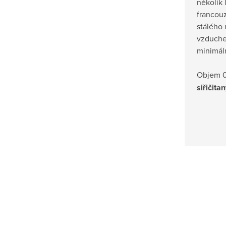
několik 
francou
stálého 
vzduchem
minimáln
Objem 0,
siřičita