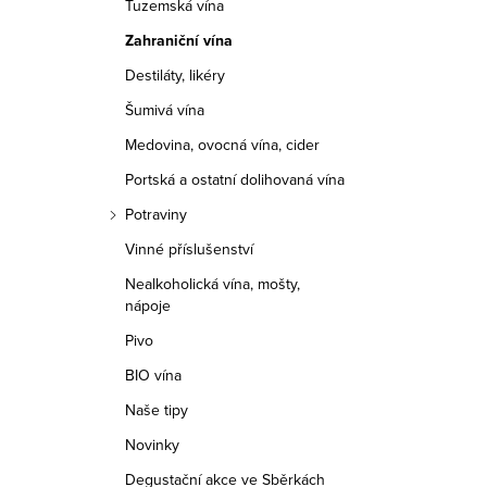
Tuzemská vína
r
Zahraniční vína
a
Destiláty, likéry
n
Šumivá vína
n
Medovina, ovocná vína, cider
í
Portská a ostatní dolihovaná vína
Potraviny
p
Vinné příslušenství
a
Nealkoholická vína, mošty,
nápoje
n
Pivo
e
BIO vína
l
Naše tipy
Novinky
Degustační akce ve Sběrkách