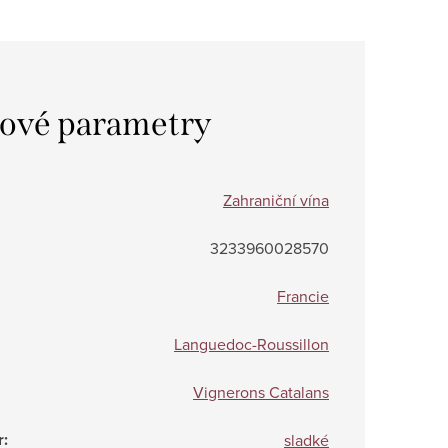
ové parametry
Zahraniční vína
3233960028570
Francie
Languedoc-Roussillon
Vignerons Catalans
r
:
sladké