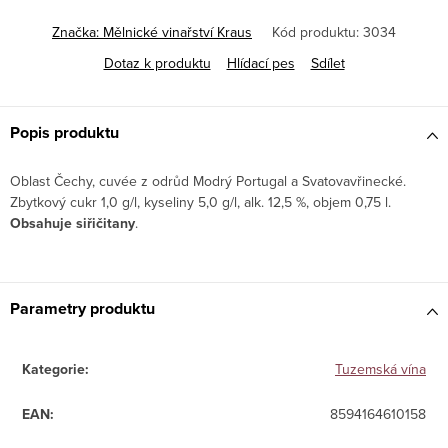
Značka:
Mělnické vinařství Kraus
Kód produktu:
3034
Dotaz k produktu
Hlídací pes
Sdílet
Popis produktu
Oblast Čechy, cuvée z odrůd Modrý Portugal a Svatovavřinecké.
Zbytkový cukr 1,0 g/l, kyseliny 5,0 g/l, alk. 12,5 %, objem 0,75 l.
Obsahuje siřičitany
.
Parametry produktu
Kategorie
:
Tuzemská vína
EAN
:
8594164610158