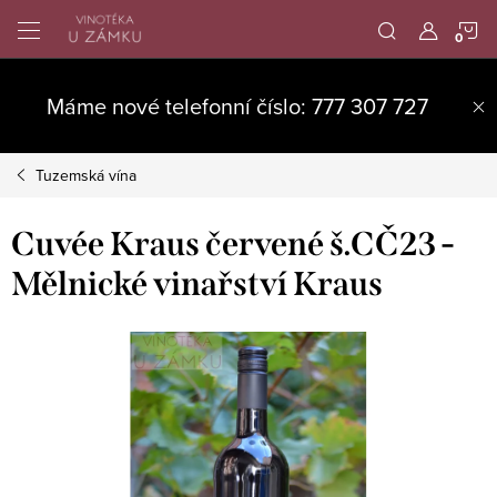
Přejít
N
na
obsah
K
Máme nové telefonní číslo: 777 307 727
Tuzemská vína
Cuvée Kraus červené š.CČ23 -
Mělnické vinařství Kraus