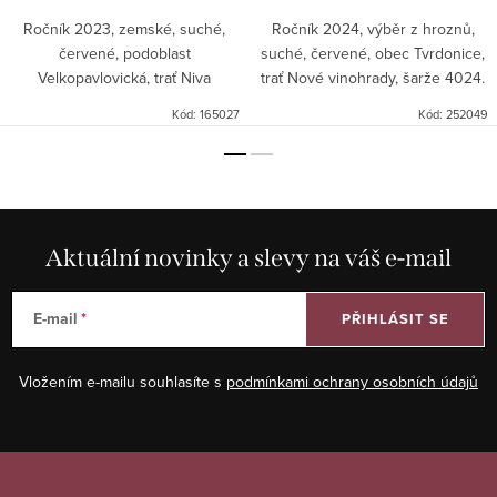
Ročník 2023, zemské, suché,
Ročník 2024, výběr z hroznů,
červené, podoblast
suché, červené, obec Tvrdonice,
Velkopavlovická, trať Niva
trať Nové vinohrady, šarže 4024.
Hrbatá, šarže 117.
Výborný Modrý Portugal,
Kód:
165027
Kód:
252049
doporučujeme! Národní soutěž
vín Slovácká podoblast 2025 -...
Aktuální novinky a slevy na váš e-mail
E-mail
PŘIHLÁSIT SE
Vložením e-mailu souhlasíte s
podmínkami ochrany osobních údajů
Z