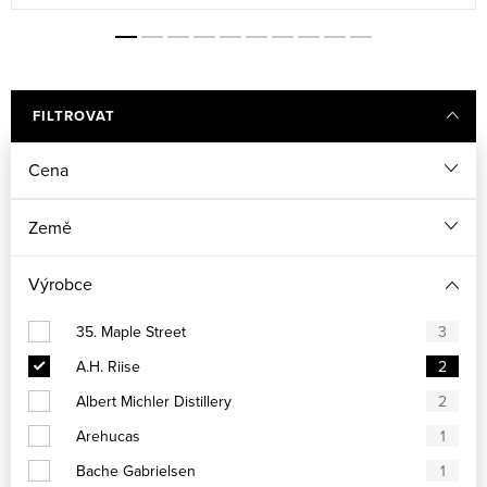
FILTROVAT
Cena
Země
Výrobce
35. Maple Street
3
A.H. Riise
2
Albert Michler Distillery
2
Arehucas
1
Bache Gabrielsen
1