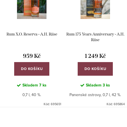
i
r
s
o
p
d
r
u
Rum X.O. Reserva - A.H. Riise
Rum 175 Years Anniversary - A.H.
o
k
Riise
d
t
u
959 Kč
1 249 Kč
ů
k
DO KOŠÍKU
DO KOŠÍKU
t
ů
Skladem
7 ks
Skladem
3 ks
0,7 l, 40 %.
Panenské ostrovy, 0,7 l, 42 %.
Kód:
695651
Kód:
695864
O
v