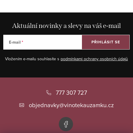
l
á
d
Aktuální novinky a slevy na váš e-mail
a
c
E-mail
PŘIHLÁSIT SE
í
p
Vložením e-mailu souhlasíte s
podmínkami ochrany osobních údajů
r
v
k
Z
y
á
777 307 727
v
ý
p
objednavky
@
vinotekauzamku.cz
p
a
i
t
s
í
u