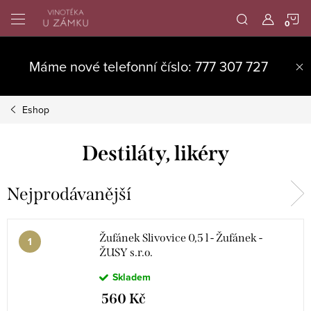
Přejít
N
na
obsah
K
Máme nové telefonní číslo: 777 307 727
Eshop
Destiláty, likéry
Nejprodávanější
Žufánek Slivovice 0,5 l - Žufánek -
ŽUSY s.r.o.
Skladem
560 Kč