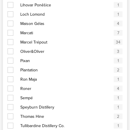
Lihovar Poněšice
1
Loch Lomond
1
Maison Gélas
4
Marcati
7
Marcel Trépout
34
Oliver&Oliver
3
Pixan
1
Plantation
2
Ron Maja
1
Roner
4
Sempé
1
Speyburn Distillery
1
Thomas Hine
2
Tullibardine Distillery Co.
1