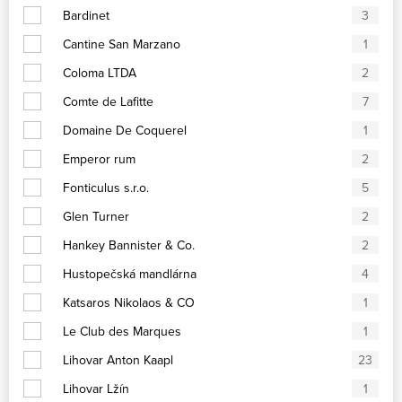
Bardinet
3
Cantine San Marzano
1
Coloma LTDA
2
Comte de Lafitte
7
Domaine De Coquerel
1
Emperor rum
2
Fonticulus s.r.o.
5
Glen Turner
2
Hankey Bannister & Co.
2
Hustopečská mandlárna
4
Katsaros Nikolaos & CO
1
Le Club des Marques
1
Lihovar Anton Kaapl
23
Lihovar Lžín
1