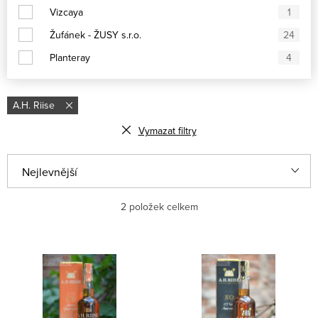
Vizcaya
1
Žufánek - ŽUSY s.r.o.
24
Planteray
4
A.H. Riise
Vymazat filtry
Ř
Nejlevnější
a
Nejdražší
2
položek celkem
z
e
Nejprodávanější
V
n
ý
Abecedně
í
p
p