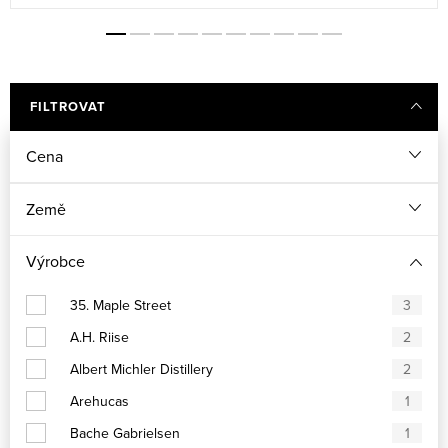
FILTROVAT
Cena
Země
Výrobce
35. Maple Street
3
A.H. Riise
2
Albert Michler Distillery
2
Arehucas
1
Bache Gabrielsen
1