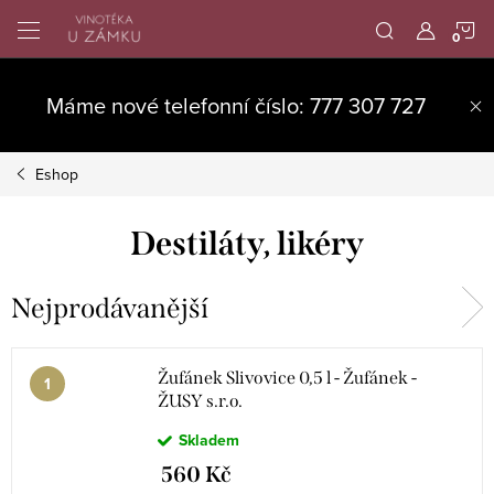
Přejít
N
na
obsah
K
Máme nové telefonní číslo: 777 307 727
Eshop
Destiláty, likéry
Nejprodávanější
Žufánek Slivovice 0,5 l - Žufánek -
ŽUSY s.r.o.
Skladem
560 Kč