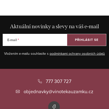
v
l
á
d
Aktuální novinky a slevy na váš e-mail
a
c
E-mail
PŘIHLÁSIT SE
í
p
Vložením e-mailu souhlasíte s
podmínkami ochrany osobních údajů
r
v
k
Z
y
á
777 307 727
v
ý
p
objednavky
@
vinotekauzamku.cz
p
a
i
t
s