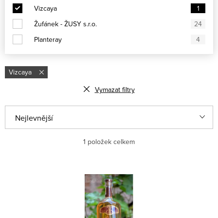
Vizcaya
1
Žufánek - ŽUSY s.r.o.
24
Planteray
4
Vizcaya
Vymazat filtry
Ř
Nejlevnější
a
Nejdražší
1
položek celkem
z
e
Nejprodávanější
V
n
ý
Abecedně
í
p
p