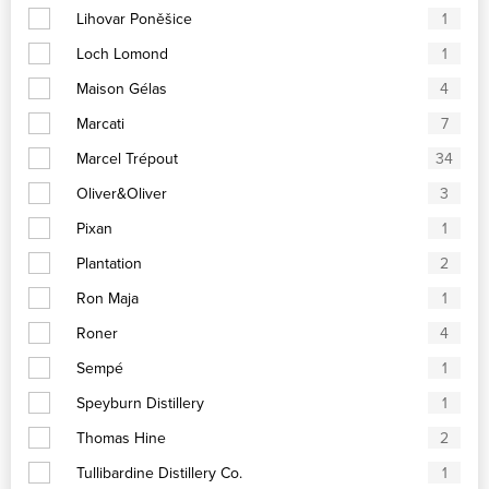
Lihovar Poněšice
1
Loch Lomond
1
Maison Gélas
4
Marcati
7
Marcel Trépout
34
Oliver&Oliver
3
Pixan
1
Plantation
2
Ron Maja
1
Roner
4
Sempé
1
Speyburn Distillery
1
Thomas Hine
2
Tullibardine Distillery Co.
1