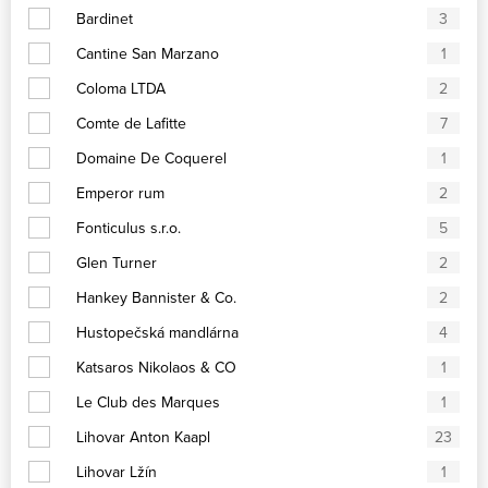
Bardinet
3
Cantine San Marzano
1
Coloma LTDA
2
Comte de Lafitte
7
Domaine De Coquerel
1
Emperor rum
2
Fonticulus s.r.o.
5
Glen Turner
2
Hankey Bannister & Co.
2
Hustopečská mandlárna
4
Katsaros Nikolaos & CO
1
Le Club des Marques
1
Lihovar Anton Kaapl
23
Lihovar Lžín
1