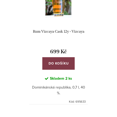
i
r
s
o
p
d
r
u
Rum Vizcaya Cask 12y - Vizcaya
o
k
d
t
u
699 Kč
ů
k
DO KOŠÍKU
t
ů
Skladem
2 ks
Dominikánská republika, 0,7 l, 40
%.
Kód:
695633
O