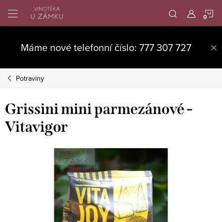
Přejít
N
na
obsah
K
Máme nové telefonní číslo: 777 307 727
Potraviny
Grissini mini parmezánové -
Vitavigor