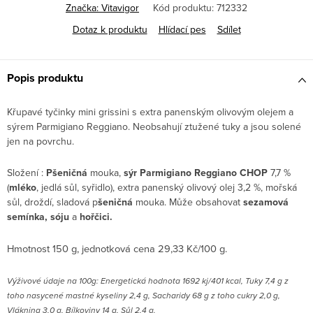
Značka:
Vitavigor
Kód produktu:
712332
Dotaz k produktu
Hlídací pes
Sdílet
Popis produktu
Křupavé tyčinky mini grissini s extra panenským olivovým olejem a
sýrem Parmigiano Reggiano. Neobsahují ztužené tuky a jsou solené
jen na povrchu.
Složení :
Pšeničná
mouka,
sýr Parmigiano Reggiano
CHOP
7,7 %
(
mléko
, jedlá sůl, syřidlo), extra panenský olivový olej 3,2 %, mořská
sůl, droždí, sladová p
šeničná
mouka.
Může obsahovat
sezamová
semínka, sóju
a
hořčici.
Hmotnost 150 g, jednotková cena 29,33 Kč/100 g.
Výživové údaje na 100g: Energetická hodnota 1692 kj/401 kcal, Tuky 7,4 g z
toho nasycené mastné kyseliny 2,4 g, Sacharidy 68 g z toho cukry 2,0 g,
Vláknina 3,0 g, Bílkoviny 14 g, Sůl 2,4 g.