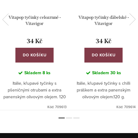
Vitapop tyčinky celozrnné -
Vitapop tyčinky ďábelské -
Vitavigor
Vitavigor
34 Kč
34 Kč
DO KOŠÍKU
DO KOŠÍKU
Skladem
8 ks
Skladem
30 ks
Itálie, křupavé tyčinky s
Itálie, křupavé tyčinky s chilli
pšeničnými otrubami a extra
práškem a extra panenským
panenským olivovým olejem. 120
olivovým olejem.120 g.
g.
Kód:
709613
Kód:
709614