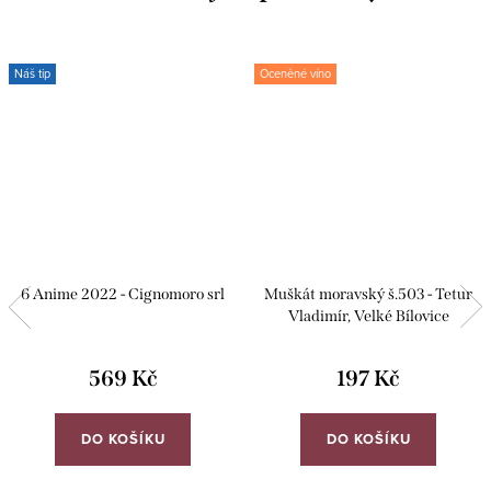
Náš tip
Oceněné víno
6 Anime 2022 - Cignomoro srl
Muškát moravský š.503 - Tetur
Vladimír, Velké Bílovice
569 Kč
197 Kč
DO KOŠÍKU
DO KOŠÍKU