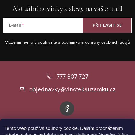
Aktuální novinky a slevy na váš e-mail
E-mail
PŘIHLÁSIT SE
Vložením e-mailu souhlasíte s
podmínkami ochrany osobních údajů
Z
á
777 307 727
p
objednavky
@
vinotekauzamku.cz
a
t
í
Tento web používá soubory cookie. Dalším procházením
Informace pro vás
tohoto webu vyjadřujete souhlas s jejich používáním.. Více