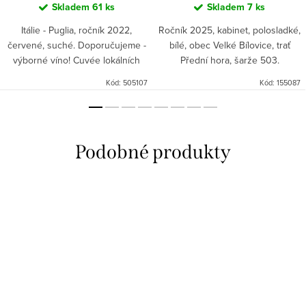
Skladem
61 ks
Skladem
7 ks
Itálie - Puglia, ročník 2022,
Ročník 2025, kabinet, polosladké,
červené, suché. Doporučujeme -
bílé, obec Velké Bílovice, trať
výborné víno! Cuvée lokálních
Přední hora, šarže 503.
jihoitalských odrůd:
Kód:
505107
Kód:
155087