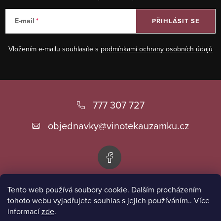
E-mail
PŘIHLÁSIT SE
Vložením e-mailu souhlasíte s
podmínkami ochrany osobních údajů
Z
á
777 307 727
p
objednavky
@
vinotekauzamku.cz
a
t
í
Tento web používá soubory cookie. Dalším procházením
Informace pro vás
tohoto webu vyjadřujete souhlas s jejich používáním.. Více
informací
zde
.