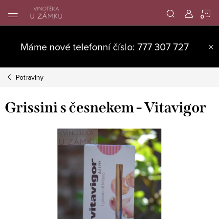
Přejít
N
na
obsah
K
Máme nové telefonní číslo: 777 307 727
Potraviny
Grissini s česnekem - Vitavigor