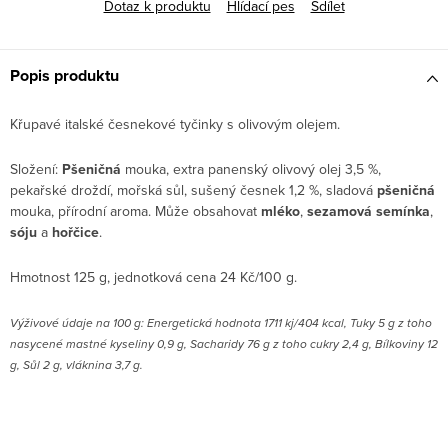
Dotaz k produktu
Hlídací pes
Sdílet
Popis produktu
Křupavé italské česnekové tyčinky s olivovým olejem.
Složení:
Pšeničná
mouka, extra panenský olivový olej 3,5 %,
pekařské droždí, mořská sůl, sušený česnek 1,2 %, sladová
pšeničná
mouka, přírodní aroma. Může obsahovat
mléko
,
sezamová semínka
,
sóju
a
hořčice
.
Hmotnost 125 g, jednotková cena 24 Kč/100 g.
Výživové údaje na 100 g: Energetická hodnota 1711 kj/404 kcal, Tuky 5 g z toho
nasycené mastné kyseliny 0,9 g, Sacharidy 76 g z toho cukry 2,4 g, Bílkoviny 12
g, Sůl 2 g, vláknina 3,7 g.