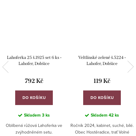
Lahoferka 25 š.1925 set 6 ks -
Veltlínské zelené š.5224 -
Lahofer, Dobšice
Lahofer, Dobšice
792 Kč
119 Kč
DO KOŠÍKU
DO KOŠÍKU
Skladem
3 ks
Skladem
42 ks
Oblíbená růžová Lahoferka ve
Ročník 2024, kabinet, suché, bílé.
zvýhodněném setu.
Obec Hostěradice, trať Volné