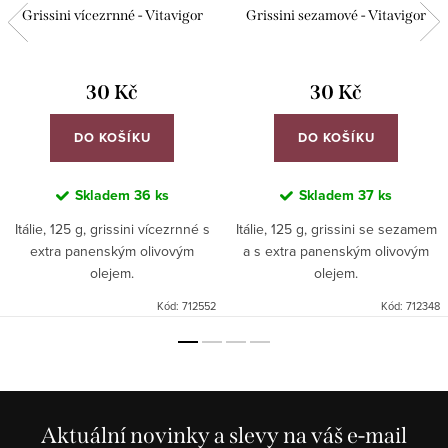
Grissini vícezrnné - Vitavigor
Grissini sezamové - Vitavigor
30 Kč
30 Kč
DO KOŠÍKU
DO KOŠÍKU
Skladem
36 ks
Skladem
37 ks
Itálie, 125 g, grissini vícezrnné s
Itálie, 125 g, grissini se sezamem
extra panenským olivovým
a s extra panenským olivovým
olejem.
olejem.
Kód:
712552
Kód:
712348
Aktuální novinky a slevy na váš e-mail