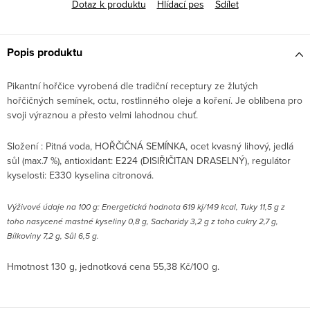
Dotaz k produktu
Hlídací pes
Sdílet
Popis produktu
Pikantní hořčice vyrobená dle tradiční receptury ze žlutých
hořčičných semínek, octu, rostlinného oleje a koření. Je oblíbena pro
svoji výraznou a přesto velmi lahodnou chuť.
Složení : Pitná voda, HOŘČIČNÁ SEMÍNKA, ocet kvasný lihový, jedlá
sůl (max.7 %), antioxidant: E224 (DISIŘIČITAN DRASELNÝ), regulátor
kyselosti: E330 kyselina citronová.
Výživové údaje na 100 g: Energetická hodnota 619 kj/149 kcal, Tuky 11,5 g z
toho nasycené mastné kyseliny 0,8 g, Sacharidy 3,2 g z toho cukry 2,7 g,
Bílkoviny 7,2 g, Sůl 6,5 g.
Hmotnost 130 g, jednotková cena 55,38 Kč/100 g.