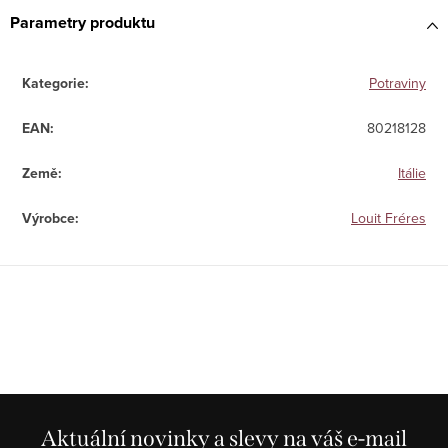
Parametry produktu
Kategorie
:
Potraviny
EAN
:
80218128
Země
:
Itálie
Výrobce
:
Louit Fréres
Aktuální novinky a slevy na váš e-mail