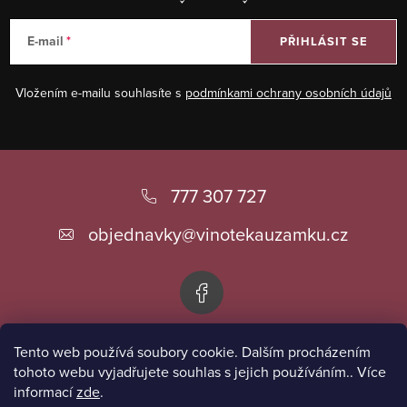
E-mail
PŘIHLÁSIT SE
Vložením e-mailu souhlasíte s
podmínkami ochrany osobních údajů
Z
á
777 307 727
p
objednavky
@
vinotekauzamku.cz
a
t
í
Tento web používá soubory cookie. Dalším procházením
Informace pro vás
tohoto webu vyjadřujete souhlas s jejich používáním.. Více
informací
zde
.