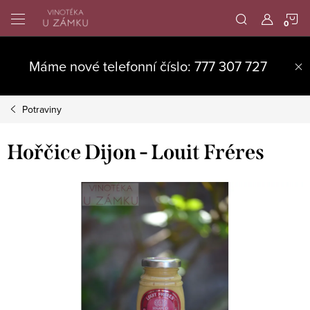
Přejít
N
na
obsah
K
Máme nové telefonní číslo: 777 307 727
Potraviny
Hořčice Dijon - Louit Fréres