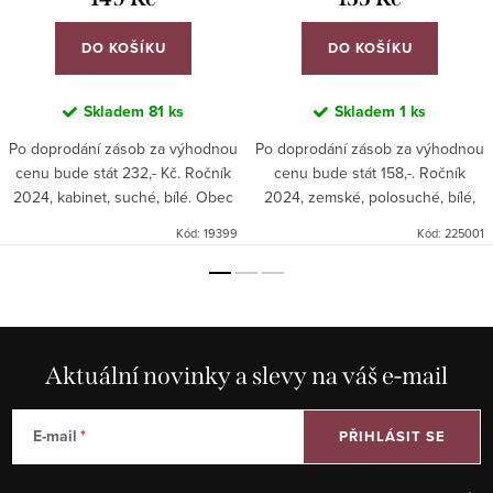
DO KOŠÍKU
DO KOŠÍKU
Skladem
81 ks
Skladem
1 ks
Po doprodání zásob za výhodnou
Po doprodání zásob za výhodnou
cenu bude stát 232,- Kč. Ročník
cenu bude stát 158,-. Ročník
2024, kabinet, suché, bílé. Obec
2024, zemské, polosuché, bílé,
Čejkovice, trať Noviny, šarže 724.
Mikulovská podoblast, šarže
Kód:
19399
Kód:
225001
2/25.
Aktuální novinky a slevy na váš e-mail
E-mail
PŘIHLÁSIT SE