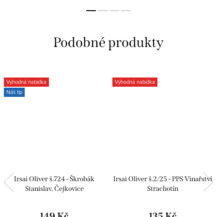
Výhodná nabídka
Výhodná nabídka
Náš tip
Irsai Oliver š.724 - Škrobák
Irsai Oliver š.2/25 - PPS Vinařství
Stanislav, Čejkovice
Strachotín
149 Kč
135 Kč