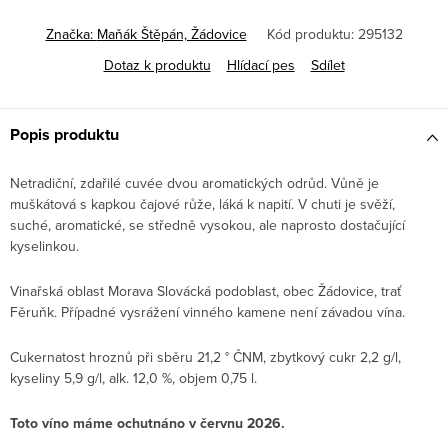
Značka:
Maňák Štěpán, Žádovice
Kód produktu:
295132
Dotaz k produktu
Hlídací pes
Sdílet
Popis produktu
Netradiční, zdařilé cuvée dvou aromatických odrůd. Vůně je
muškátová s kapkou čajové růže, láká k napití. V chuti je svěží,
suché, aromatické, se středně vysokou, ale naprosto dostačující
kyselinkou.
Vinařská oblast Morava Slovácká podoblast, obec Žádovice, trať
Fěruňk. Případné v
ysrážení vinného kamene není závadou vína.
Cukernatost hroznů při sběru 21,2 ° ČNM, zbytkový cukr 2,2 g/l,
kyseliny 5,9 g/l, alk. 12,0 %, o
bjem 0,75 l.
Toto víno máme ochutnáno v červnu 2026.