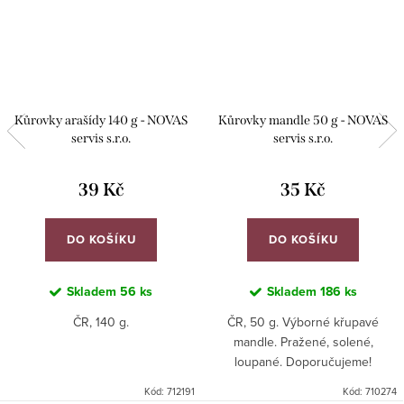
Kůrovky arašídy 140 g - NOVAS
Kůrovky mandle 50 g - NOVAS
servis s.r.o.
servis s.r.o.
39 Kč
35 Kč
DO KOŠÍKU
DO KOŠÍKU
Skladem
56 ks
Skladem
186 ks
ČR, 140 g.
ČR, 50 g. Výborné křupavé
mandle. Pražené, solené,
loupané. Doporučujeme!
Kód:
712191
Kód:
710274