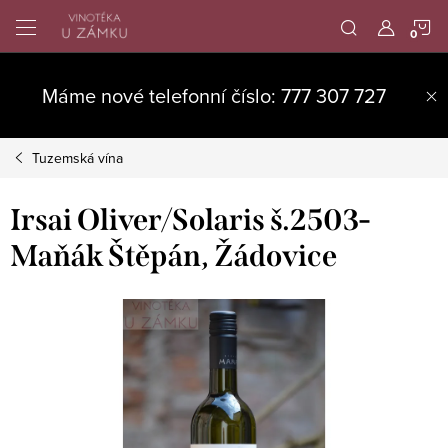
Přejít
N
na
obsah
K
Máme nové telefonní číslo: 777 307 727
Tuzemská vína
Irsai Oliver/Solaris š.2503-
Maňák Štěpán, Žádovice