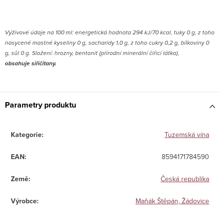
Výživové údaje na 100 ml: energetická hodnota 294 kJ/70 kcal, tuky 0 g, z toho
nasycené mastné kyseliny 0 g, sacharidy 1,0 g, z toho cukry 0,2 g, bílkoviny 0
g, sůl 0 g. Složení: hrozny, bentonit (přírodní minerální čiřicí látka),
obsahuje siřičitany.
Parametry produktu
Kategorie
:
Tuzemská vína
EAN
:
8594171784590
Země
:
Česká republika
Výrobce
:
Maňák Štěpán, Žádovice