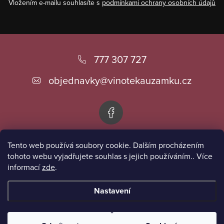
Vložením e-mailu souhlasíte s
podmínkami ochrany osobních údajů
Z
á
777 307 727
p
objednavky
@
vinotekauzamku.cz
a
t
í
Tento web používá soubory cookie. Dalším procházením
Informace pro vás
tohoto webu vyjadřujete souhlas s jejich používáním.. Více
informací
zde
.
Přijímáme online platby
Nastavení
Copyright 2026
Vinotéka u zámku
. Všechna práva vyhrazena.