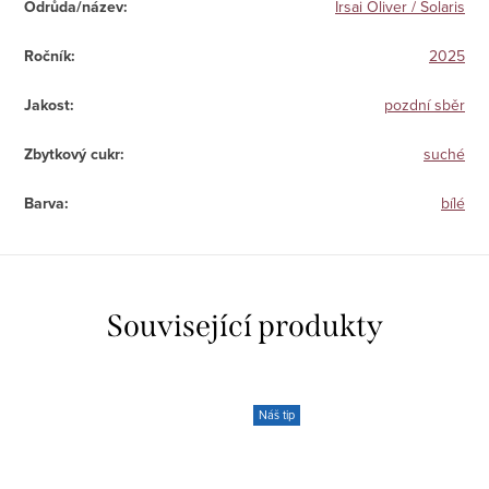
Odrůda/název
:
Irsai Oliver / Solaris
Ročník
:
2025
Jakost
:
pozdní sběr
Zbytkový cukr
:
suché
Barva
:
bílé
Související produkty
Náš tip