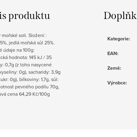
is produktu
Doplňk
 mořské soli. Složení :
Kategorie
:
5%, jedlá mořská sůl 25%.
é údaje na 100g:
EAN
:
cká hodnota: 145 kJ / 35
ky: 0,7g (z toho nasycené
Země
:
yseliny: 0g), sacharidy: 3,9g
ukr: 0g), bílkoviny: 1,7g, sůl:
Výrobce
:
otnost pevného podílu 70g,
ová cena 64,29 Kč/100g