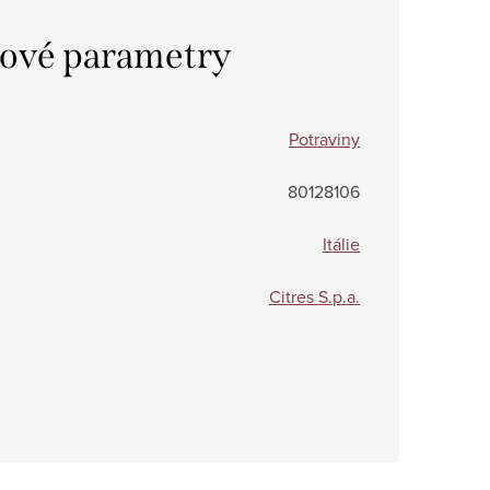
ové parametry
Potraviny
80128106
Itálie
Citres S.p.a.