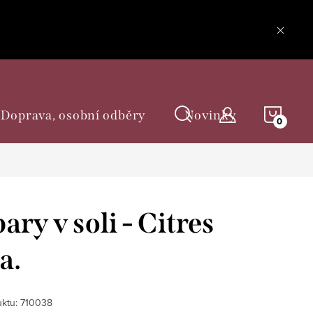
NÁKU
Doprava, osobní odběry
Novinky
KOŠÍ
ary v soli - Citres
a.
ktu:
710038