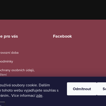
e pro vás
Facebook
provozní doba
podmínky
chrany osobních údajů,
ělení
oužívá soubory cookie. Dalším
Odmítnout
S
 tohoto webu vyjadřujete souhlas s
váním.. Více informací
zde
.
na.