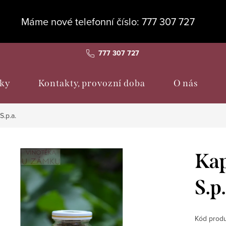
Máme nové telefonní číslo: 777 307 727
777 307 727
ky
Kontakty, provozní doba
O nás
S.p.a.
Kap
S.p.
Kód produ