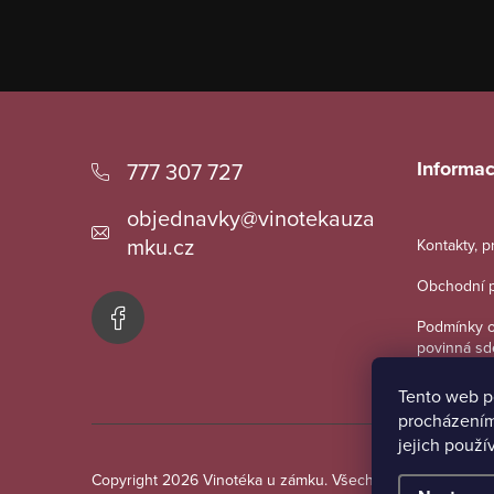
Z
á
Informac
777 307 727
p
objednavky
@
vinotekauza
a
mku.cz
Kontakty, 
t
Obchodní 
í
Podmínky o
povinná sd
Tento web p
procházením
jejich použí
Copyright 2026
Vinotéka u zámku
. Všechna práva vyhraze