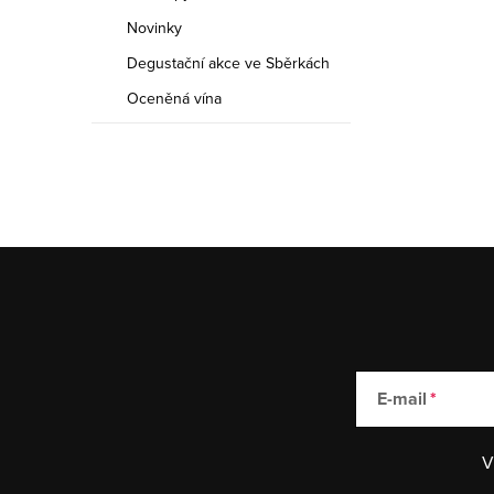
Novinky
Degustační akce ve Sběrkách
Oceněná vína
E-mail
V