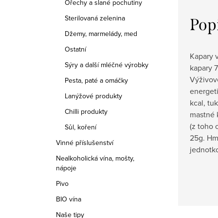
Ořechy a slané pochutiny
Sterilovaná zelenina
Pop
Džemy, marmelády, med
Ostatní
Kapary v
Sýry a další mléčné výrobky
kapary 7
Výživov
Pesta, paté a omáčky
energeti
Lanýžové produkty
kcal, tu
Chilli produkty
mastné k
(z toho c
Sůl, koření
25g. Hm
Vinné příslušenství
jednotk
Nealkoholická vína, mošty,
nápoje
Pivo
BIO vína
Naše tipy