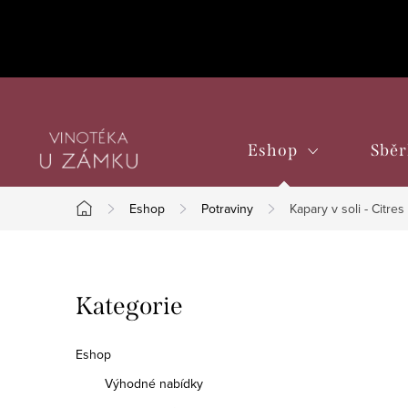
Přejít
na
obsah
Eshop
Sběr
Eshop
Potraviny
Kapary v soli - Citres 
Domů
P
Přeskočit
Kategorie
o
kategorie
s
Eshop
t
Výhodné nabídky