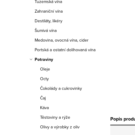
Tuzemská vína
r
Zahraniční vína
a
Destiláty, likéry
n
Šumivá vína
n
Medovina, ovocná vína, cider
í
Portská a ostatní dolihovaná vína
Potraviny
p
Oleje
a
Octy
n
Čokolády a cukrovinky
e
Čaj
Káva
l
Těstoviny a rýže
Popis prod
Olivy a výrobky z oliv