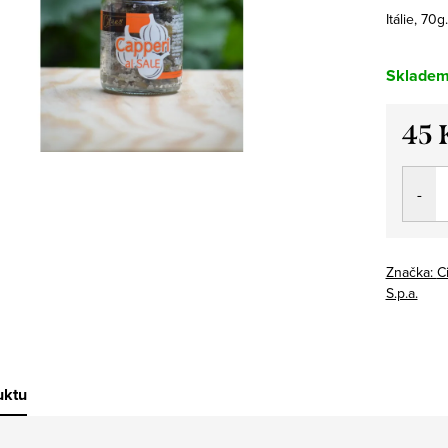
Itálie, 70g.
Sklade
45 
Měrná
cena:
Značka:
C
S.p.a.
uktu