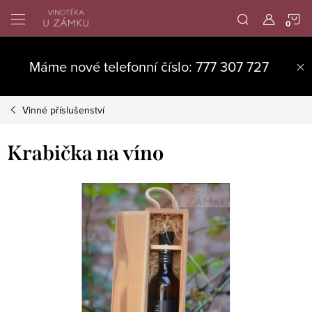
Přejít
N
na
obsah
K
Máme nové telefonní číslo: 777 307 727
Vinné příslušenství
Krabička na víno