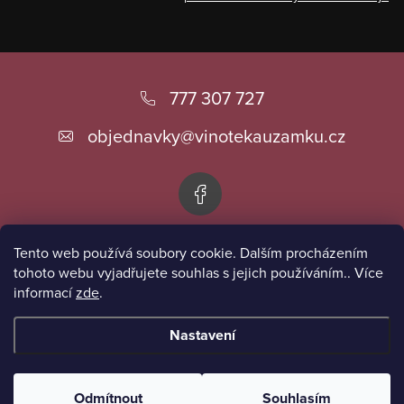
Z
á
777 307 727
p
objednavky
@
vinotekauzamku.cz
a
t
í
Tento web používá soubory cookie. Dalším procházením
Informace pro vás
tohoto webu vyjadřujete souhlas s jejich používáním.. Více
informací
zde
.
Přijímáme online platby
Nastavení
Copyright 2026
Vinotéka u zámku
. Všechna práva vyhrazena.
Odmítnout
Souhlasím