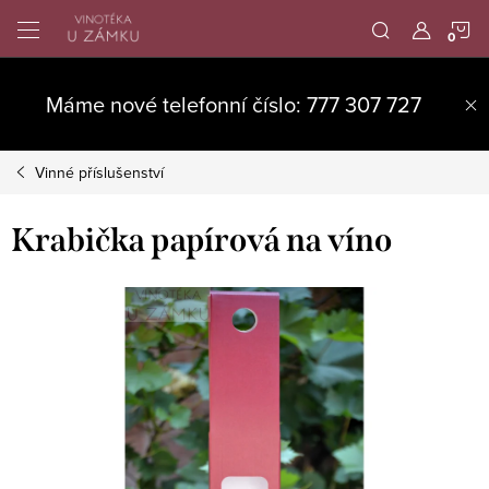
Přejít
N
na
obsah
K
Máme nové telefonní číslo: 777 307 727
Vinné příslušenství
Krabička papírová na víno