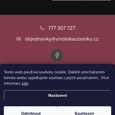
Z
á
777 307 727
p
objednavky
@
vinotekauzamku.cz
a
t
í
Tento web používá soubory cookie. Dalším procházením
Informace pro vás
tohoto webu vyjadřujete souhlas s jejich používáním.. Více
informací
zde
.
Přijímáme online platby
Nastavení
Copyright 2026
Vinotéka u zámku
. Všechna práva vyhrazena.
Odmítnout
Souhlasím