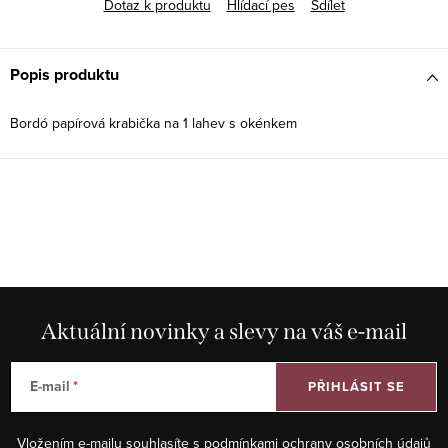
Dotaz k produktu
Hlídací pes
Sdílet
Popis produktu
Bordó papírová krabička na 1 lahev s okénkem
Aktuální novinky a slevy na váš e-mail
E-mail
PŘIHLÁSIT SE
Vložením e-mailu souhlasíte s
podmínkami ochrany osobních údajů