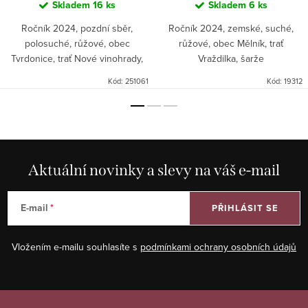
Skladem
16 ks
Skladem
6 ks
Ročník 2024, pozdní sběr,
Ročník 2024, zemské, suché,
polosuché, růžové, obec
růžové, obec Mělník, trať
Tvrdonice, trať Nové vinohrady,
Vraždilka, šarže
šarže 5524B. Zlatá medaile
ZW_R_24_1. Povedené rosé z
Kód:
251061
Kód:
19312
BIOVÍNO 2025.
Mělníka!
Aktuální novinky a slevy na váš e-mail
E-mail
PŘIHLÁSIT SE
Vložením e-mailu souhlasíte s
podmínkami ochrany osobních údajů
Z