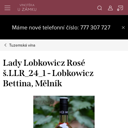
Přejít
N
na
obsah
K
Máme nové telefonní číslo: 777 307 727
Tuzemská vína
Lady Lobkowicz Rosé
š.LLR_24_1 - Lobkowicz
Bettina, Mělník