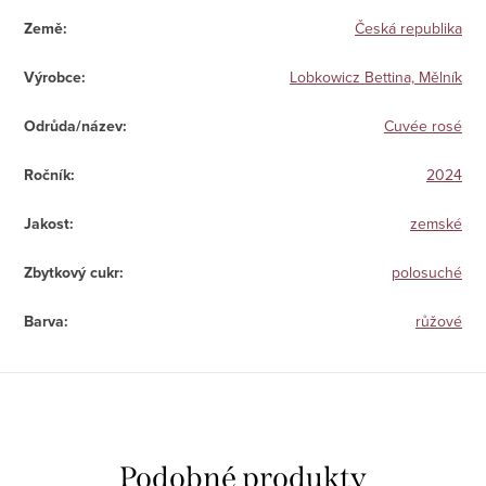
Země
:
Česká republika
Výrobce
:
Lobkowicz Bettina, Mělník
Odrůda/název
:
Cuvée rosé
Ročník
:
2024
Jakost
:
zemské
Zbytkový cukr
:
polosuché
Barva
:
růžové