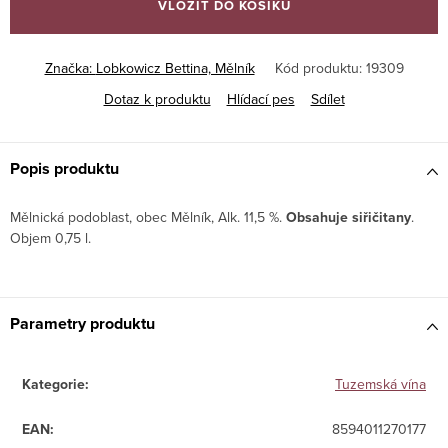
VLOŽIT DO KOŠÍKU
Značka:
Lobkowicz Bettina, Mělník
Kód produktu:
19309
Dotaz k produktu
Hlídací pes
Sdílet
Popis produktu
Mělnická podoblast, obec Mělník, Alk. 11,5 %.
Obsahuje siřičitany
.
Objem 0,75 l.
Parametry produktu
Kategorie
:
Tuzemská vína
EAN
:
8594011270177