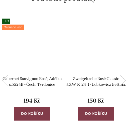
BIO
Oceněné víno
Cabernet Sauvignon Rosé, Adélka
Zweigeltrebe Rosé Classic
š.5524B - Čech, Tvrdonice
š.ZW_R_24_1 - Lobkowicz Bettina,
Mělník
194 Kč
150 Kč
DO KOŠÍKU
DO KOŠÍKU