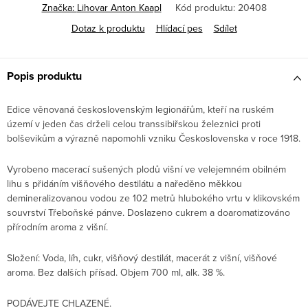
Značka:
Lihovar Anton Kaapl
Kód produktu:
20408
Dotaz k produktu
Hlídací pes
Sdílet
Popis produktu
Edice věnovaná
československým legionářům, kteří na ruském
území v jeden čas drželi celou transsibiřskou železnici proti
bolševikům a výrazně napomohli vzniku Československa v roce 1918.
Vyrobeno macerací sušených plodů višní ve velejemném obilném
lihu s přidáním višňového destilátu a naředěno měkkou
demineralizovanou vodou ze 102 metrů hlubokého vrtu v klikovském
souvrství Třeboňské pánve. Doslazeno cukrem a doaromatizováno
přírodním aroma z višní.
Složení: Voda, líh, cukr, višňový destilát, macerát z višní, višňové
aroma. Bez dalších přísad. Objem 700 ml, alk. 38 %.
PODÁVEJTE CHLAZENÉ.