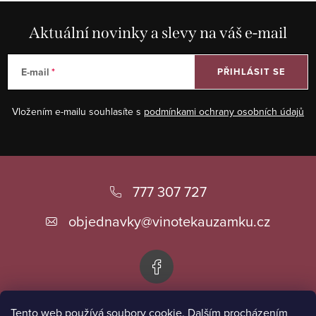
Aktuální novinky a slevy na váš e-mail
E-mail
PŘIHLÁSIT SE
Vložením e-mailu souhlasíte s
podmínkami ochrany osobních údajů
Z
á
777 307 727
p
objednavky
@
vinotekauzamku.cz
a
t
í
Tento web používá soubory cookie. Dalším procházením