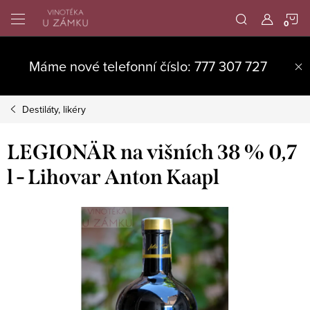
Přejít
N
na
obsah
K
Máme nové telefonní číslo: 777 307 727
Destiláty, likéry
LEGIONÄR na višních 38 % 0,7
l - Lihovar Anton Kaapl