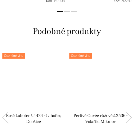
Kód:
710903
Kód:
712780
Oceněné víno
Oceněné víno
Rosé Lahofer š.4424 - Lahofer,
Perlivé Cuvée růžové š.2536 -
Dobšice
Volařík, Mikulov