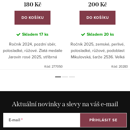
180 Kč
200 Kč
DO KOŠÍKU
DO KOŠÍKU
Skladem
17 ks
Skladem
20 ks
Ročník 2024, pozdní sběr,
Ročník 2025, zemské, perlivé,
polosladké, růžové. Zlatá medaile
polosladké, růžové, podoblast
Jarovín rosé 2025, stříbrná
Mikulovská, šarže 2536. Velká
medaile Národní soutěž vín
zlatá medaile Jarovín rosé
Kód:
277050
Kód:
20283
znojemská podoblast 2025.
2026. Lahodné polosladké, svěží
a harmonické...
Aktuální novinky a slevy na váš e-mail
E-mail
PŘIHLÁSIT SE