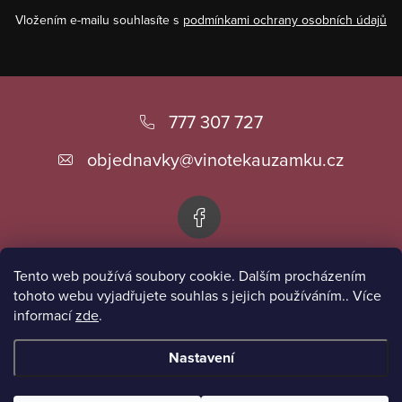
Vložením e-mailu souhlasíte s
podmínkami ochrany osobních údajů
Z
á
777 307 727
p
objednavky
@
vinotekauzamku.cz
a
t
í
Tento web používá soubory cookie. Dalším procházením
Informace pro vás
tohoto webu vyjadřujete souhlas s jejich používáním.. Více
informací
zde
.
Přijímáme online platby
Nastavení
Copyright 2026
Vinotéka u zámku
. Všechna práva vyhrazena.