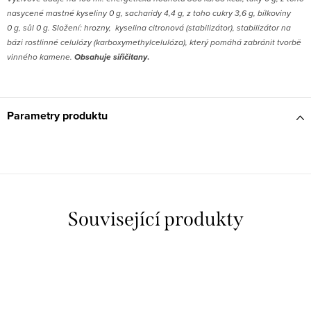
nasycené mastné kyseliny 0 g, sacharidy 4,4 g, z toho cukry 3,6 g, bílkoviny
0 g, sůl 0 g. Složení: hrozny, kyselina citronová (stabilizátor), stabilizátor na
bázi rostlinné celulózy (karboxymethylcelulóza), který pomáhá zabránit tvorbě
vinného kamene.
Obsahuje s
iřičitany
.
Parametry produktu
Související produkty