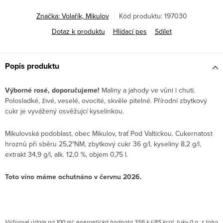
Značka:
Volařík, Mikulov
Kód produktu:
197030
Dotaz k produktu
Hlídací pes
Sdílet
Popis produktu
Výborné rosé, doporučujeme!
Maliny a jahody ve vůni i chuti.
Polosladké, živé, veselé, ovocité, skvěle pitelné. Přírodní zbytkový
cukr je vyvážený osvěžujcí kyselinkou.
Mikulovská podoblast, obec Mikulov, trať Pod Valtickou. Cukernatost
hroznů při sběru 25,2°NM, zbytkový cukr 36 g/l, kyseliny 8,2 g/l,
extrakt 34,9 g/l, alk. 12,0 %, objem 0,75 l.
Toto víno máme ochutnáno v červnu 2026.
V
ýživové údaje na 100 ml: energetická hodnota 356 kJ/85 kcal, tuky 0 g, z toho