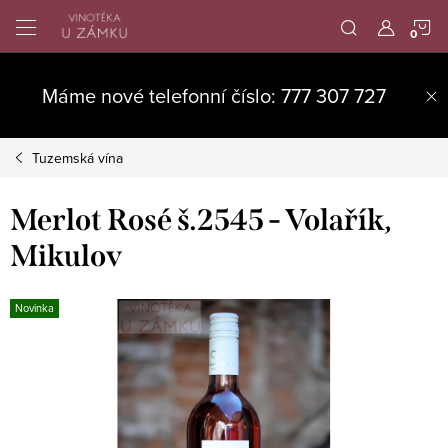
Přejít
N
na
obsah
K
Máme nové telefonní číslo: 777 307 727
Tuzemská vína
Merlot Rosé š.2545 - Volařík,
Mikulov
Novinka