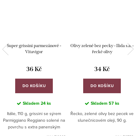
Super grissini parmezánové -
Olivy zelené bez pecky - Ilida s.a. -
Vitavigor
řecké olivy
36 Kč
34 Kč
DO KOŠÍKU
DO KOŠÍKU
Skladem
24 ks
Skladem
57 ks
Itálie, 110 g, grissini se sýrem
Řecko, zelené olivy bez pecek ve
Parmiggiano Reggiano solené na
slunečnicovém oleji, 90 g.
povrchu s extra panenským
olivovým olejem.