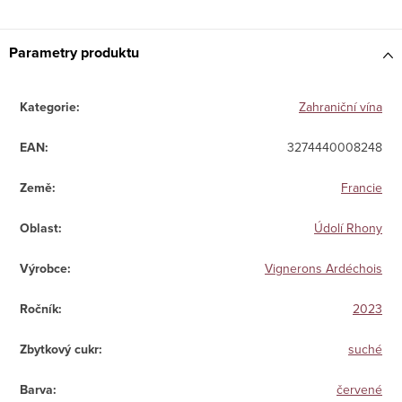
Parametry produktu
Kategorie
:
Zahraniční vína
EAN
:
3274440008248
Země
:
Francie
Oblast
:
Údolí Rhony
Výrobce
:
Vignerons Ardéchois
Ročník
:
2023
Zbytkový cukr
:
suché
Barva
:
červené