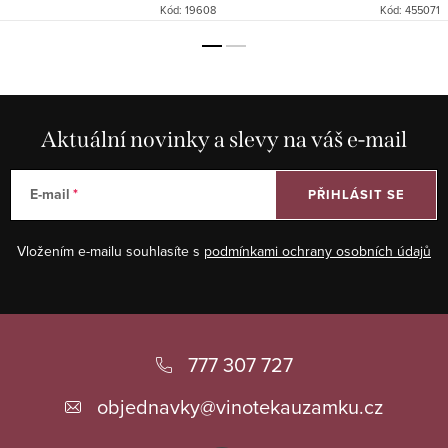
Kód:
19608
Kód:
455071
Aktuální novinky a slevy na váš e-mail
E-mail
PŘIHLÁSIT SE
Vložením e-mailu souhlasíte s
podmínkami ochrany osobních údajů
Z
á
777 307 727
p
objednavky
@
vinotekauzamku.cz
a