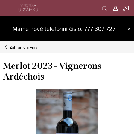
Přejít
N
na
obsah
K
Máme nové telefonní číslo: 777 307 727
Zahraniční vína
Merlot 2023 - Vignerons
Ardéchois