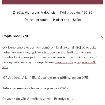
Značka:
Vignerons Ardéchois
Kód produktu:
430196
Dotaz k produktu
Hlídací pes
Sdílet
Popis produktu
Oblíbené víno s výborným poměrem kvalita/cena! Hřejivé ovocité
nebarikované víno, typický zástupce vín z oblasti Jižní Rhona.
Dlouhodobě u nás jedno z nejprodávanějších zahraničních vín. V
prodeji také ještě výhodnější balení
bag-in-box 5l
a
bag-in-box 10
litrů
.
IGP Ardéche. Alk. 14,5%. Obsahuje
oxid siřičitý
, objem 0,75l.
Toto víno máme ochutnáno v prosinci 2025.
Dovozce do ČR: Vinotéka u zámku, Brandýs n. L.