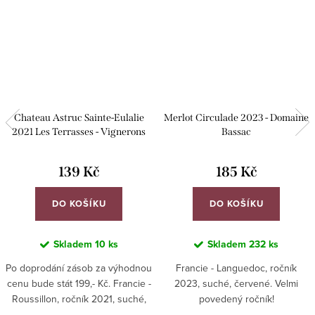
Chateau Astruc Sainte-Eulalie
Merlot Circulade 2023 - Domaine
2021 Les Terrasses - Vignerons
Bassac
Catalans
139 Kč
185 Kč
DO KOŠÍKU
DO KOŠÍKU
Skladem
10 ks
Skladem
232 ks
Po doprodání zásob za výhodnou
Francie - Languedoc, ročník
cenu bude stát 199,- Kč. Francie -
2023, suché, červené. Velmi
Roussillon, ročník 2021, suché,
povedený ročník!
červené.