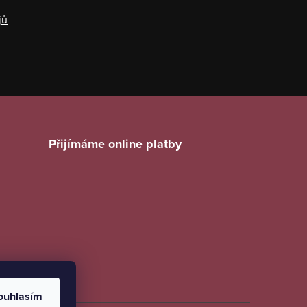
jů
Přijímáme online platby
ouhlasím