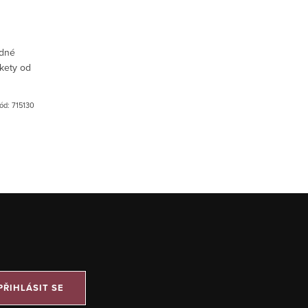
ádné
kety od
ód:
715130
PŘIHLÁSIT SE