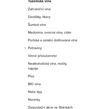
Tuzemská vína
r
Zahraniční vína
a
Destiláty, likéry
n
Šumivá vína
n
Medovina, ovocná vína, cider
í
Portská a ostatní dolihovaná vína
Potraviny
p
Vinné příslušenství
a
Nealkoholická vína, mošty,
nápoje
n
Pivo
e
BIO vína
l
Naše tipy
Novinky
Degustační akce ve Sběrkách