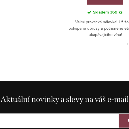
Skladem
369 ks
Velmi praktická nálevka! Již ž
pokapané ubrusy a potřísněné eti
ukapávajícího vína!
K
Aktuální novinky a slevy na váš e-mail