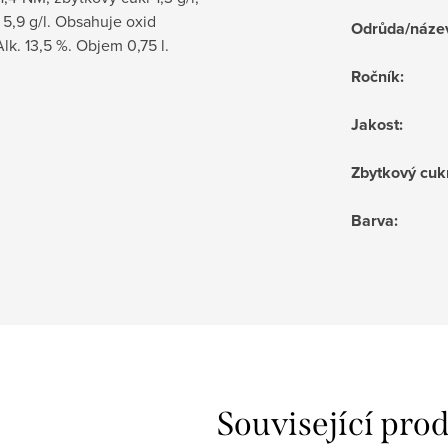
 5,9 g/l. Obsahuje oxid
Odrůda/náze
 Alk. 13,5 %. Objem 0,75 l.
Ročník
:
Jakost
:
Zbytkový cuk
Barva
:
Související pro