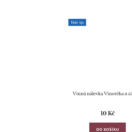
Náš tip
Vinná nálevka Vinotéka u 
10 Kč
DO KOŠÍKU