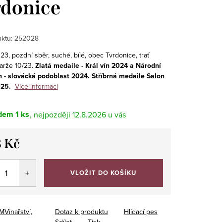
donice
ktu:
252028
3, pozdní sběr, suché, bílé, obec Tvrdonice, trať
šarže 10/23.
Zlatá medaile - Král vín 2024 a Národní
n - slovácká podoblast 2024. Stříbrná medaile Salon
025.
Více informací
dem
1 ks
12.8.2026
 Kč
VLOŽIT DO KOŠÍKU
MVinařství,
Dotaz k produktu
Hlídací pes