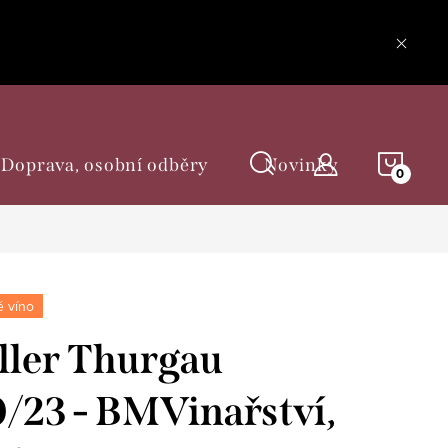
NÁKU
Doprava, osobní odběry
Novinky
KOŠÍ
 víno
ler Thurgau
0/23 - BMVinařství,