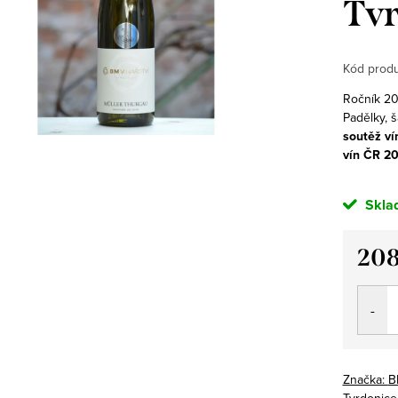
Tvr
Kód produ
Ročník 202
Padělky, 
soutěž ví
vín ČR 2
Skla
208
Měrná
cena:
Značka:
B