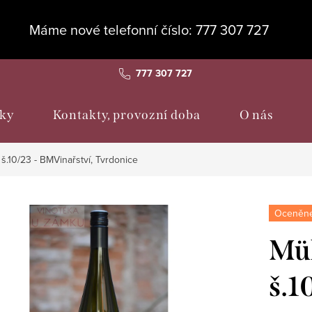
Máme nové telefonní číslo: 777 307 727
777 307 727
ky
Kontakty, provozní doba
O nás
š.10/23 - BMVinařství, Tvrdonice
Oceněné
Mül
š.1