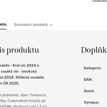
Tvrdonice
uktu
Související produkty
is produktu
Doplňk
daile - Král vín 2024 a
Kategorie
:
 soutěž vín - slovácká
st 2024. Stříbrná medaile
EAN
:
ín ČR 2025.
Země
:
á podoblast, obec Tvrdonice,
ělky. Cukernatost hroznů při
Výrobce
:
21,4°NM, zbytkový cukr 1,3 g/l,