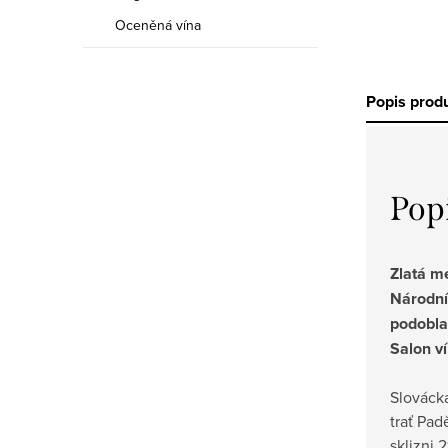
Oceněná vína
Popis prod
Pop
Zlatá me
Národní
podobla
Salon v
Slováck
trať Pad
sklizni 