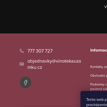
V
Z
á
Informac
777 307 727
p
objednavky
@
vinotekauza
a
mku.cz
Kontakty, 
t
Obchodní 
í
Podmínky o
povinná sd
Tento web p
procházením