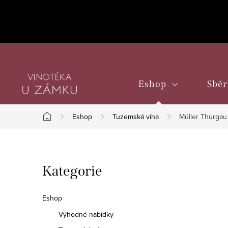
Přejít
na
obsah
Eshop
Sběr
Eshop
Tuzemská vína
Müller Thurgau 
Domů
P
Přeskočit
Kategorie
o
kategorie
s
Eshop
t
Výhodné nabídky