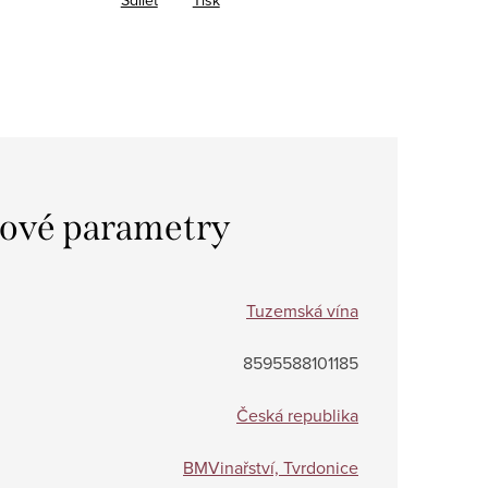
Sdílet
Tisk
ové parametry
Tuzemská vína
8595588101185
Česká republika
BMVinařství, Tvrdonice