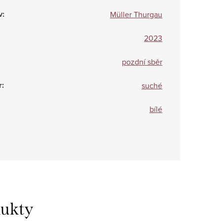
v
:
Müller Thurgau
2023
pozdní sběr
r
:
suché
bílé
dukty