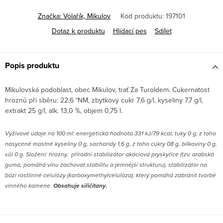
Značka:
Volařík, Mikulov
Kód produktu:
197101
Dotaz k produktu
Hlídací pes
Sdílet
Popis produktu
Mikulovská podoblast, obec Mikulov, trať Za Turoldem. Cukernatost
hroznů při sběru: 22,6 °NM, zbytkový cukr 7,6 g/l, kyseliny 7,7 g/l,
extrakt 25 g/l, alk. 13,0 %, objem 0,75 l.
V
ýživové údaje na 100 ml: energetická hodnota 331 kJ/79 kcal, tuky 0 g, z toho
nasycené mastné kyseliny 0 g, sacharidy 1,6 g, z toho cukry 08 g, bílkoviny 0 g,
sůl 0 g. Složení: hrozny, přírodní stabilizátor akáciová pryskyřice (tzv. arabská
guma, pomáhá vínu zachovat stabilitu a jemnější strukturu), stabilizátor na
bázi rostlinné celulózy (karboxymethylcelulóza), který pomáhá zabránit tvorbě
vinného kamene.
Obsahuje s
iřičitany
.