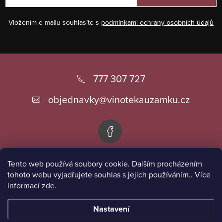
Vložením e-mailu souhlasíte s
podmínkami ochrany osobních údajů
Z
á
777 307 727
p
objednavky
@
vinotekauzamku.cz
a
t
í
Tento web používá soubory cookie. Dalším procházením
Informace pro vás
tohoto webu vyjadřujete souhlas s jejich používáním.. Více
informací
zde
.
Přijímáme online platby
Nastavení