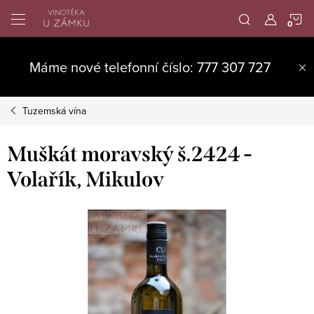
Přejít
N
na
obsah
K
Máme nové telefonní číslo: 777 307 727
Tuzemská vína
Muškát moravský š.2424 -
Volařík, Mikulov