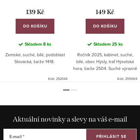
139 Kč
149 Kč
DO KOŠÍKU
DO KOŠÍKU
Skladem
8 ks
Skladem
25 ks
Zemské, suché, bílé, podoblast
Ročník 2025, kabinet, suché,
Slovácká, šarže 1418.
bílé, obec Hýsly, trať Hýselská
hora, šarže 2504. Suché výrazně
aromatické víno.
Kód:
252044
Kód:
295069
Aktuální novinky a slevy na váš e-mail
E-mail
PŘIHLÁSIT SE