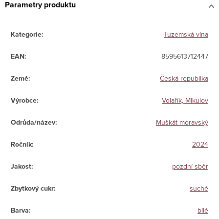
Parametry produktu
Kategorie
:
Tuzemská vína
EAN
:
8595613712447
Země
:
Česká republika
Výrobce
:
Volařík, Mikulov
Odrůda/název
:
Muškát moravský
Ročník
:
2024
Jakost
:
pozdní sběr
Zbytkový cukr
:
suché
Barva
:
bílé