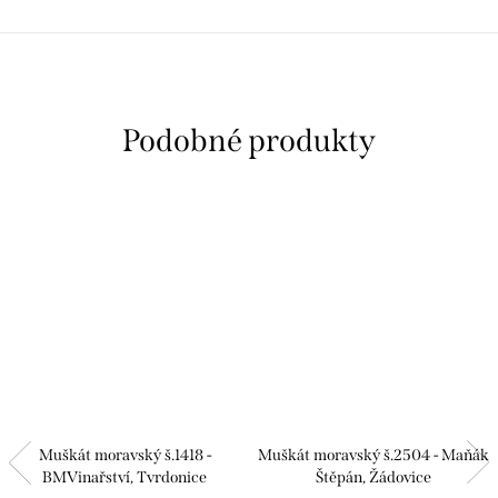
Muškát moravský š.1418 -
Muškát moravský š.2504 - Maňák
BMVinařství, Tvrdonice
Štěpán, Žádovice