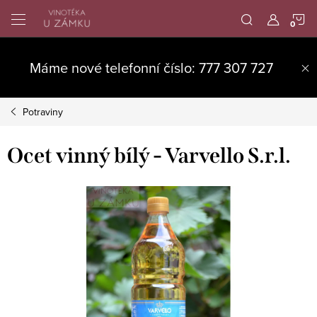
Přejít
N
na
obsah
K
Máme nové telefonní číslo: 777 307 727
Potraviny
Ocet vinný bílý - Varvello S.r.l.