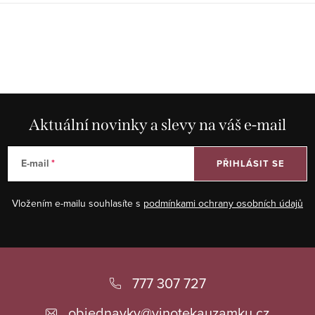
Aktuální novinky a slevy na váš e-mail
E-mail
PŘIHLÁSIT SE
Vložením e-mailu souhlasíte s
podmínkami ochrany osobních údajů
Z
á
777 307 727
p
objednavky
@
vinotekauzamku.cz