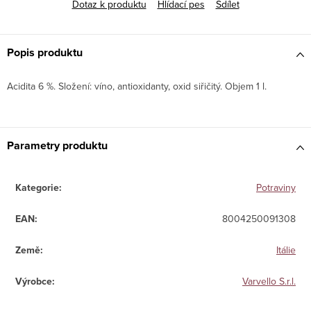
Dotaz k produktu
Hlídací pes
Sdílet
Popis produktu
Acidita 6 %. Složení: víno, antioxidanty, oxid siřičitý. Objem 1 l.
Parametry produktu
Kategorie
:
Potraviny
EAN
:
8004250091308
Země
:
Itálie
Výrobce
:
Varvello S.r.l.