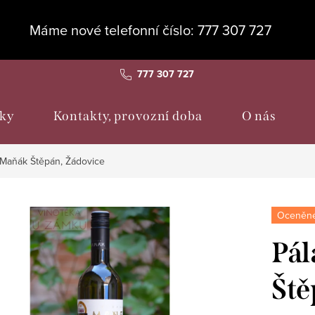
Máme nové telefonní číslo: 777 307 727
777 307 727
ky
Kontakty, provozní doba
O nás
- Maňák Štěpán, Žádovice
Oceněné
Pál
Ště