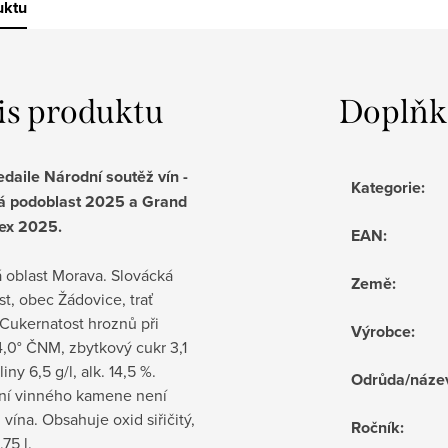
uktu
is produktu
Doplňk
daile Národní soutěž vín -
Kategorie
:
á podoblast 2025 a Grand
nex 2025.
EAN
:
 oblast Morava. Slovácká
Země
:
t, obec Žádovice, trať
Cukernatost hroznů při
Výrobce
:
,0° ČNM, zbytkový cukr 3,1
liny 6,5 g/l, alk. 14,5 %.
Odrůda/náze
ní vinného kamene není
 vína.
Obsahuje oxid siřičitý,
Ročník
:
75 l.