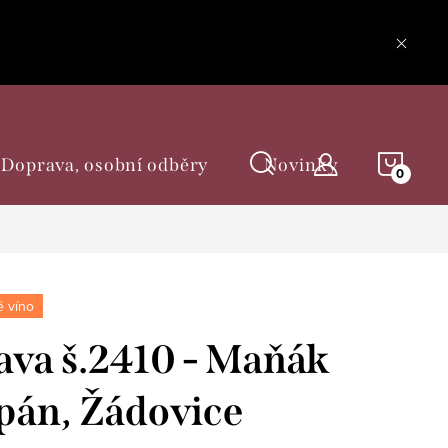
NÁKU
Doprava, osobní odběry
Novinky
KOŠÍ
 víno
ava š.2410 - Maňák
pán, Žádovice