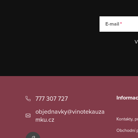
E-mail
V
Z
á
Informac
777 307 727
p
objednavky
@
vinotekauza
a
mku.cz
Kontakty, 
t
Obchodní 