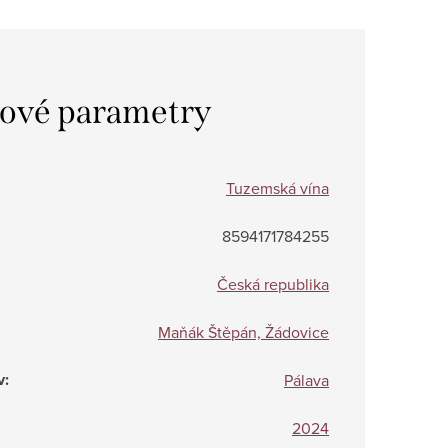
ové parametry
Tuzemská vína
8594171784255
Česká republika
Maňák Štěpán, Žádovice
v
:
Pálava
2024