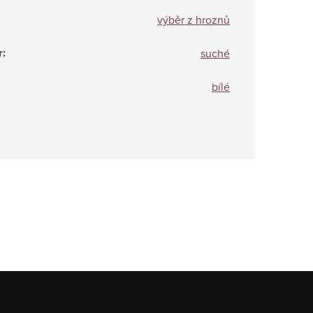
výběr z hroznů
r
:
suché
bílé