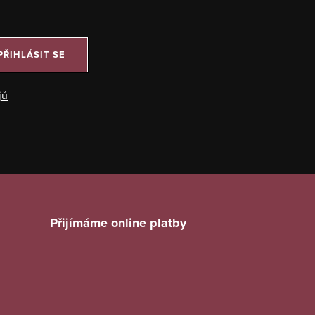
PŘIHLÁSIT SE
jů
Přijímáme online platby