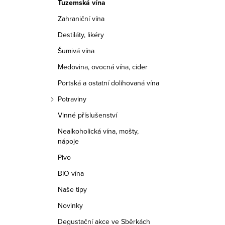
Tuzemská vína
r
Zahraniční vína
a
Destiláty, likéry
n
Šumivá vína
n
Medovina, ovocná vína, cider
í
Portská a ostatní dolihovaná vína
Potraviny
p
Vinné příslušenství
a
Nealkoholická vína, mošty,
nápoje
n
Pivo
e
BIO vína
l
Naše tipy
Novinky
Degustační akce ve Sběrkách