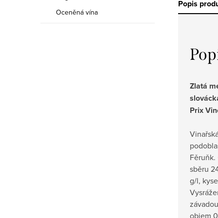
Popis prod
Oceněná vína
Pop
Zlatá me
slováck
Prix Vi
Vinařská
podoblas
Fěruňk. 
sběru 24
g/l, kyse
Vysráže
závadou
objem 0,