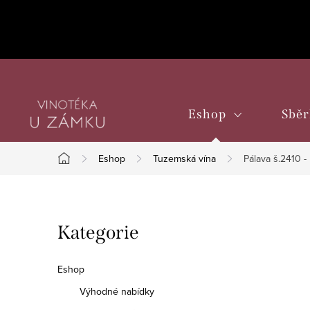
Přejít
na
obsah
Eshop
Sběr
Eshop
Tuzemská vína
Pálava š.2410 
Domů
P
Přeskočit
Kategorie
o
kategorie
s
Eshop
t
Výhodné nabídky