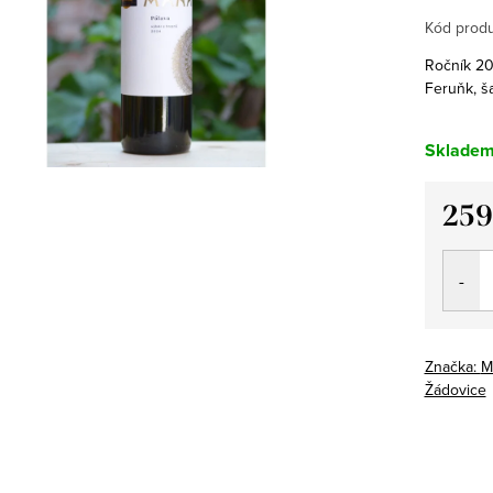
Kód produ
Ročník 202
Feruňk, š
Sklade
259
Měrná
cena:
Značka:
M
Žádovice