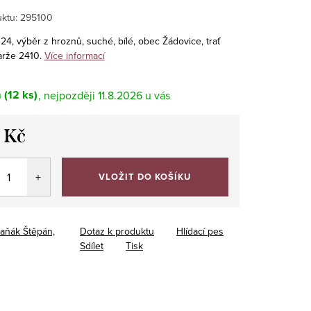
ktu:
295100
4, výběr z hroznů, suché, bílé, obec Žádovice, trať
arže 2410.
Více informací
m
(12 ks)
11.8.2026
 Kč
VLOŽIT DO KOŠÍKU
aňák Štěpán,
Dotaz k produktu
Hlídací pes
Sdílet
Tisk