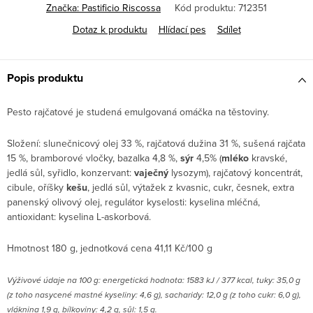
Značka:
Pastificio Riscossa
Kód produktu:
712351
Dotaz k produktu
Hlídací pes
Sdílet
Popis produktu
Pesto rajčatové je studená emulgovaná omáčka na těstoviny.
Složení: slunečnicový olej 33 %, rajčatová dužina 31 %, sušená rajčata
15 %, bramborové vločky, bazalka 4,8 %,
sýr
4,5% (
mléko
kravské,
jedlá sůl, syřidlo, konzervant:
vaječný
lysozym), rajčatový koncentrát,
cibule, oříšky
kešu
, jedlá sůl, výtažek z kvasnic, cukr, česnek, extra
panenský olivový olej, regulátor kyselosti: kyselina mléčná,
antioxidant: kyselina L-askorbová.
Hmotnost 180 g, jednotková cena 41,11 Kč/100 g
Výživové údaje na 100 g: energetická hodnota: 1583 kJ / 377 kcal, tuky: 35,0 g
(z toho nasycené mastné kyseliny: 4,6 g), sacharidy: 12,0 g (z toho cukr: 6,0 g),
vláknina 1,9 g, bílkoviny: 4,2 g, sůl: 1,5 g.