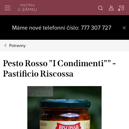
Přejít
N
na
obsah
K
Máme nové telefonní číslo: 777 307 727
Potraviny
Pesto Rosso "I Condimenti"" -
Pastificio Riscossa