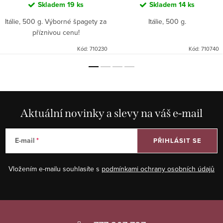
Skladem
19 ks
Skladem
14 ks
Itálie, 500 g. Výborné špagety za
Itálie, 500 g.
příznivou cenu!
Kód:
710230
Kód:
710740
Aktuální novinky a slevy na váš e-mail
E-mail
PŘIHLÁSIT SE
Vložením e-mailu souhlasíte s
podmínkami ochrany osobních údajů
Z