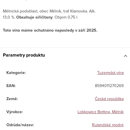
Mělnická podoblast, obec Mělník, trať Klamovka. Alk.
13,0 %.
Obsahuje siřičitany
. Objem 0,75 l.
Toto víno máme ochutnáno naposledy v září 2025.
Parametry produktu
Kategorie
:
Tuzemská vína
EAN
:
8594011270269
Země
:
Česká republika
Výrobce
:
Lobkowicz Bettina, Mělník
Odrůda/název
:
Rulandské modré