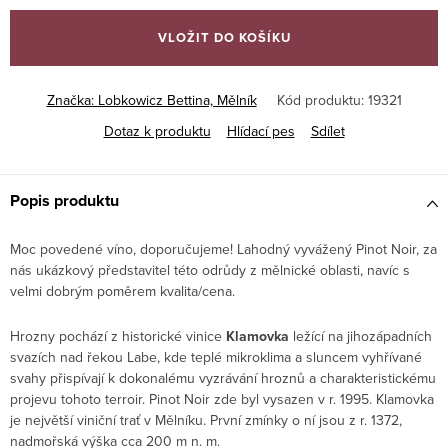
cena:
VLOŽIT DO KOŠÍKU
Značka:
Lobkowicz Bettina, Mělník
Kód produktu:
19321
Dotaz k produktu
Hlídací pes
Sdílet
Popis produktu
Moc povedené víno, doporučujeme! Lahodný vyvážený Pinot Noir, za
nás ukázkový představitel této odrůdy z mělnické oblasti, navíc s
velmi dobrým poměrem kvalita/cena.
Hrozny pochází z historické vinice
Klamovka
ležící na jihozápadních
svazích nad řekou Labe, kde teplé mikroklima a sluncem vyhřívané
svahy přispívají k dokonalému vyzrávání hroznů a charakteristickému
projevu tohoto terroir. Pinot Noir zde byl vysazen v r. 1995. Klamovka
je největší viniční trať v Mělníku. První zmínky o ní jsou z r. 1372,
nadmořská výška cca 200 m n. m.