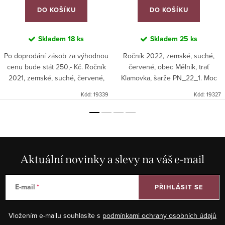
DO KOŠÍKU
DO KOŠÍKU
Skladem
18 ks
Skladem
25 ks
Po doprodání zásob za výhodnou
Ročník 2022, zemské, suché,
cenu bude stát 250,- Kč. Ročník
červené, obec Mělník, trať
2021, zemské, suché, červené,
Klamovka, šarže PN_22_1. Moc
obec Mělník, trať Trojslava, šarže
povedené víno, doporučujeme!
Kód:
19339
Kód:
19327
PN_21_1.
Aktuální novinky a slevy na váš e-mail
E-mail
PŘIHLÁSIT SE
Vložením e-mailu souhlasíte s
podmínkami ochrany osobních údajů