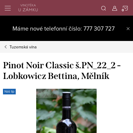
Přejít
N
na
obsah
K
Máme nové telefonní číslo: 777 307 727
Tuzemská vína
Pinot Noir Classic š.PN_22_2 -
Lobkowicz Bettina, Mělník
Náš tip