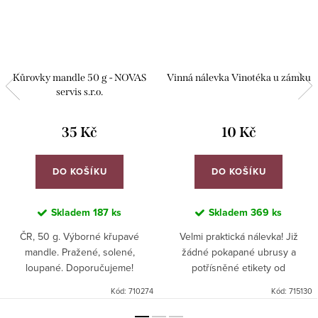
Kůrovky mandle 50 g - NOVAS
Vinná nálevka Vinotéka u zámku
servis s.r.o.
35 Kč
10 Kč
DO KOŠÍKU
DO KOŠÍKU
Skladem
187 ks
Skladem
369 ks
ČR, 50 g. Výborné křupavé
Velmi praktická nálevka! Již
mandle. Pražené, solené,
žádné pokapané ubrusy a
loupané. Doporučujeme!
potřísněné etikety od
ukapávajícího vína!
Kód:
710274
Kód:
715130