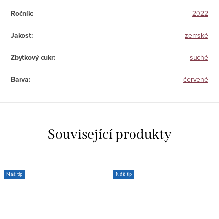
Ročník
:
2022
Jakost
:
zemské
Zbytkový cukr
:
suché
Barva
:
červené
Související produkty
Náš tip
Náš tip