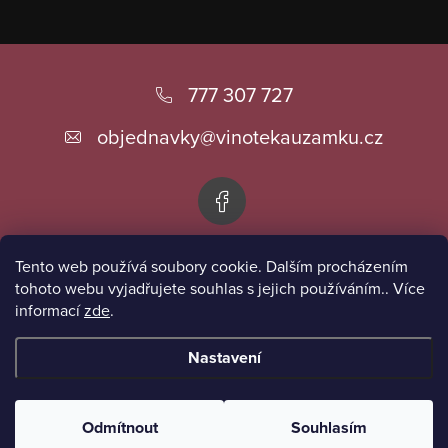
Z
á
777 307 727
p
objednavky
@
vinotekauzamku.cz
a
t
í
Tento web používá soubory cookie. Dalším procházením
Informace pro vás
tohoto webu vyjadřujete souhlas s jejich používáním.. Více
informací
zde
.
Přijímáme online platby
Nastavení
Copyright 2026
Vinotéka u zámku
. Všechna práva vyhrazena.
Odmítnout
Souhlasím
Vytvořil Shoptet