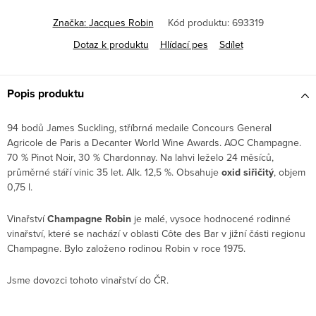
Značka:
Jacques Robin
Kód produktu:
693319
Dotaz k produktu
Hlídací pes
Sdílet
Popis produktu
94 bodů James Suckling, stříbrná medaile Concours General
Agricole de Paris a Decanter World Wine Awards. AOC Champagne.
70 % Pinot Noir, 30 % Chardonnay. Na lahvi leželo 24 měsíců,
průměrné stáří vinic 35 let. Alk. 12,5 %. Obsahuje
oxid siřičitý
, objem
0,75 l.
Vinařství
Champagne Robin
je malé, vysoce hodnocené rodinné
vinařství, které se nachází v oblasti Côte des Bar v jižní části regionu
Champagne. Bylo založeno rodinou Robin v roce 1975.
Jsme dovozci tohoto vinařství do ČR.