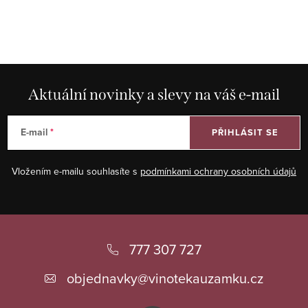
Aktuální novinky a slevy na váš e-mail
E-mail
PŘIHLÁSIT SE
Vložením e-mailu souhlasíte s
podmínkami ochrany osobních údajů
Z
á
777 307 727
p
objednavky
@
vinotekauzamku.cz
a