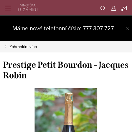
Přejít
N
na
obsah
K
Máme nové telefonní číslo: 777 307 727
Zahraniční vína
Prestige Petit Bourdon - Jacques
Robin