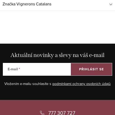
Značka
Vignerons Catalans
Aktuální novinky a slevy na váš e-mail
E-mail
PŘIHLÁSIT SE
Vložením e-mailu souhlasíte s
podmínkami ochrany osobních údajů
Z
á
777 307 727