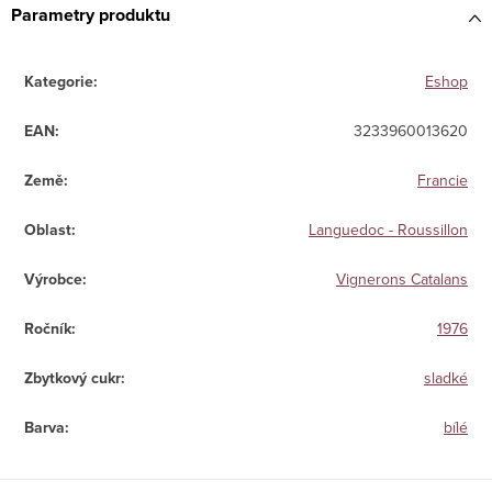
Parametry produktu
Kategorie
:
Eshop
EAN
:
3233960013620
Země
:
Francie
Oblast
:
Languedoc - Roussillon
Výrobce
:
Vignerons Catalans
Ročník
:
1976
Zbytkový cukr
:
sladké
Barva
:
bílé