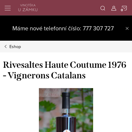
Přejít
N
na
obsah
K
Máme nové telefonní číslo: 777 307 727
Eshop
Rivesaltes Haute Coutume 1976
- Vignerons Catalans