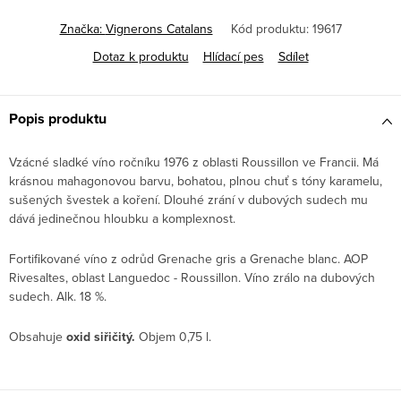
Značka:
Vignerons Catalans
Kód produktu:
19617
Dotaz k produktu
Hlídací pes
Sdílet
Popis produktu
Vzácné sladké víno ročníku 1976 z
oblasti Roussillon ve Francii.
Má
krásnou mahagonovou barvu, bohatou, plnou chuť s tóny karamelu,
sušených švestek a koření. Dlouhé zrání v dubových sudech mu
dává jedinečnou hloubku a komplexnost.
Fortifikované víno z odrůd Grenache gris a Grenache blanc. AOP
Rivesaltes, oblast Languedoc - Roussillon. Víno zrálo na dubových
sudech. Alk. 18 %.
Obsahuje
oxid siřičitý.
Objem 0,75 l.