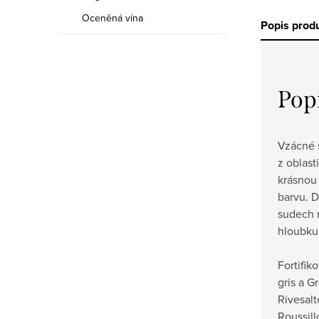
Oceněná vína
Popis prod
Pop
Vzácné 
z
oblast
krásno
barvu.
D
sudech 
hloubku
Fortifi
gris a 
Rivesalt
Roussill