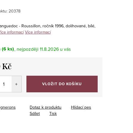
ktu:
20378
anguedoc - Roussillon, ročník 1996, dolihované, bílé,
íce informací
Více informací
m
(6 ks)
11.8.2026
 Kč
VLOŽIT DO KOŠÍKU
ignerons
Dotaz k produktu
Hlídací pes
Sdílet
Tisk