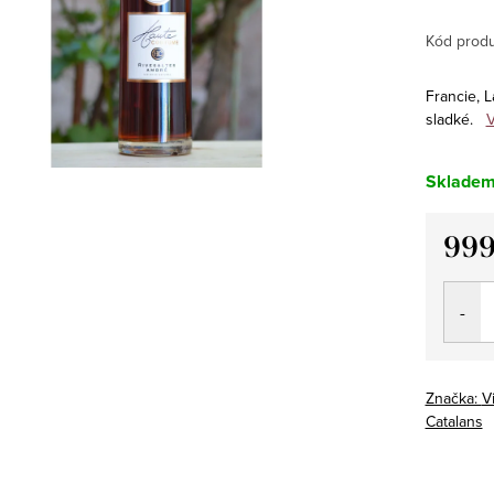
Kód produ
Francie, L
sladké.
V
Sklade
999
Měrná
cena:
Značka:
V
Catalans