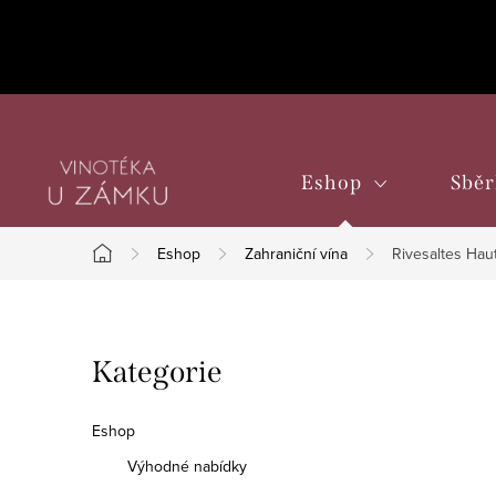
Přejít
na
obsah
Eshop
Sběr
Eshop
Zahraniční vína
Rivesaltes Hau
Domů
P
Přeskočit
Kategorie
o
kategorie
s
Eshop
t
Výhodné nabídky