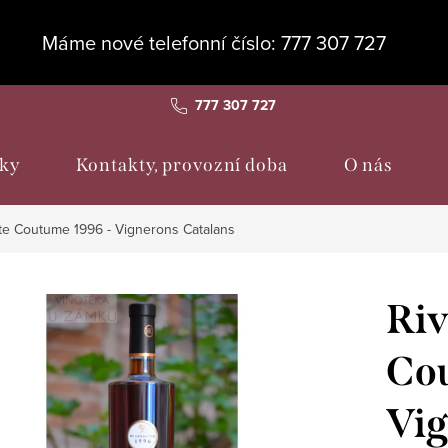
Máme nové telefonní číslo: 777 307 727
777 307 727
ky
Kontakty, provozní doba
O nás
te Coutume 1996 - Vignerons Catalans
Riv
Cou
Vig