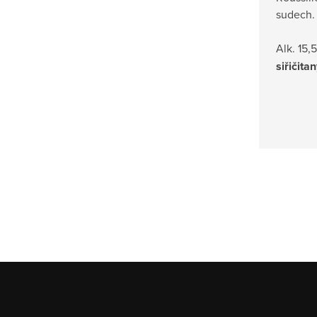
sudech.
Alk. 15,
siřičita