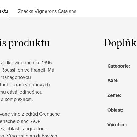
uktu
Značka
Vignerons Catalans
is produktu
Doplňk
sladké víno ročníku 1996
Kategorie
:
i Roussillon ve Francii.
Má
u mahagonovou
EAN
:
louhé zrání v dubových
mu dává jedinečnou
Země
:
 a komplexnost.
Oblast
:
kované víno z odrůd Grenache
Grenache blanc. AOP
Výrobce
:
es, oblast Languedoc -
on. Víno zrálo na dubových