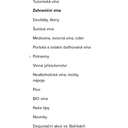
Tuzemská vína
r
Zahraniční vína
a
Destiláty, likéry
n
Šumivá vína
n
Medovina, ovocná vína, cider
í
Portská a ostatní dolihovaná vína
Potraviny
p
Vinné příslušenství
a
Nealkoholická vína, mošty,
nápoje
n
Pivo
e
BIO vína
l
Naše tipy
Novinky
Degustační akce ve Sběrkách