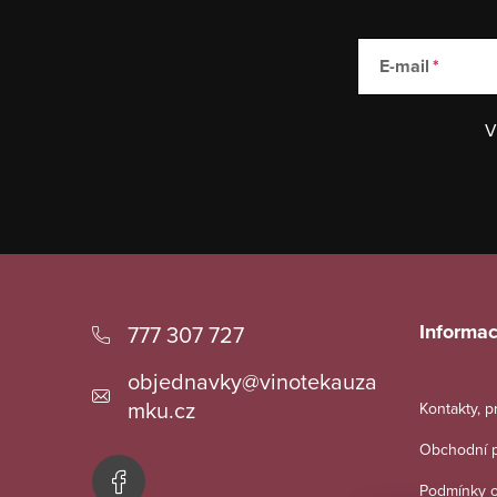
E-mail
V
Z
á
Informac
777 307 727
p
objednavky
@
vinotekauza
a
mku.cz
Kontakty, 
t
Obchodní 
í
Podmínky o