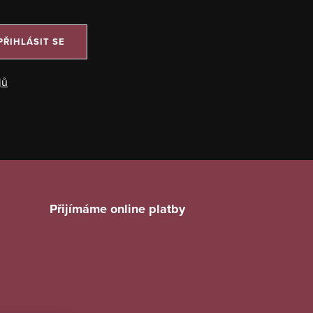
PŘIHLÁSIT SE
jů
Přijímáme online platby