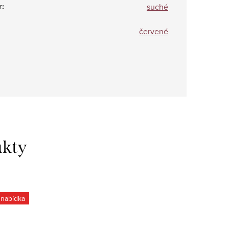
r
:
suché
červené
nabídka