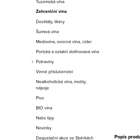
Tuzemská vína
r
Zahraniční vína
a
Destiláty, likéry
n
Šumivá vína
n
Medovina, ovocná vína, cider
í
Portská a ostatní dolihovaná vína
Potraviny
p
Vinné příslušenství
a
Nealkoholická vína, mošty,
nápoje
n
Pivo
e
BIO vína
l
Naše tipy
Novinky
Popis prod
Degustační akce ve Sběrkách