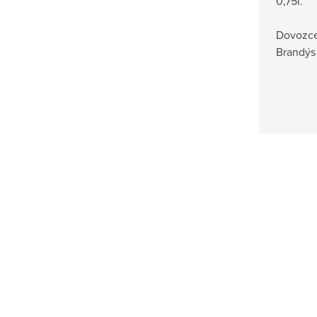
0,75l.
Dovozce
Brandýs 