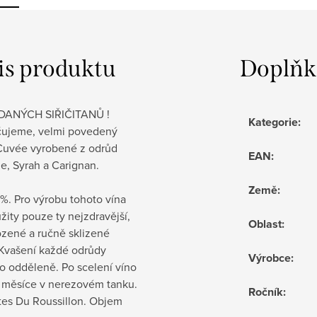
is produktu
Doplňk
DANÝCH SIŘIČITANŮ !
Kategorie
:
ujeme, velmi povedený
 Cuvée vyrobené z odrůd
EAN
:
e, Syrah a Carignan.
Země
:
5%. Pro výrobu tohoto vína
žity pouze ty nejzdravější,
Oblast
:
zené a ručně sklizené
 Kvašení každé odrůdy
Výrobce
:
o odděleně. Po scelení víno
3 měsíce v nerezovém tanku.
Ročník
:
es Du Roussillon. Objem