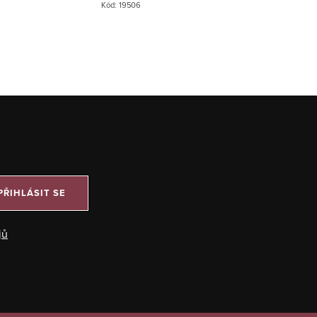
Kód:
19506
v...
PŘIHLÁSIT SE
jů