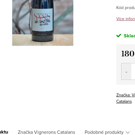
Kód produ
Více infor
Skla
180
Měrná
cena:
Značka:
V
Catalans
uktu
Značka
Vignerons Catalans
Podobné produkty