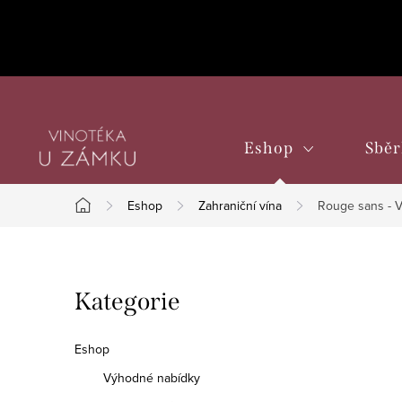
Přejít
na
obsah
Eshop
Sběr
Eshop
Zahraniční vína
Rouge sans - V
Domů
P
Přeskočit
Kategorie
o
kategorie
s
Eshop
t
Výhodné nabídky