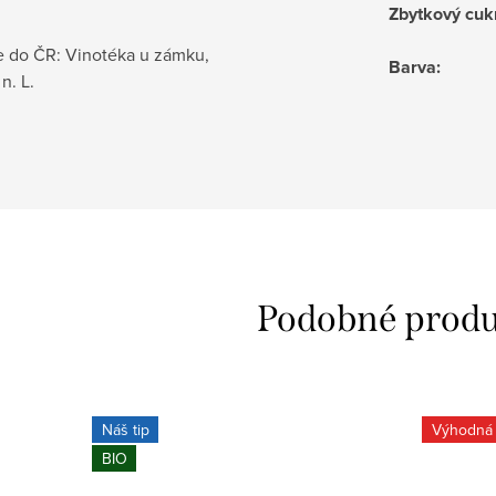
Zbytkový cuk
 do ČR: Vinotéka u zámku,
Barva
:
n. L.
Náš tip
Výhodná 
BIO