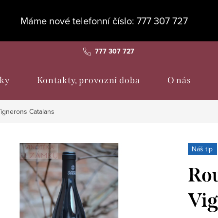
Máme nové telefonní číslo: 777 307 727
777 307 727
ky
Kontakty, provozní doba
O nás
ignerons Catalans
Náš tip
Rou
Vig