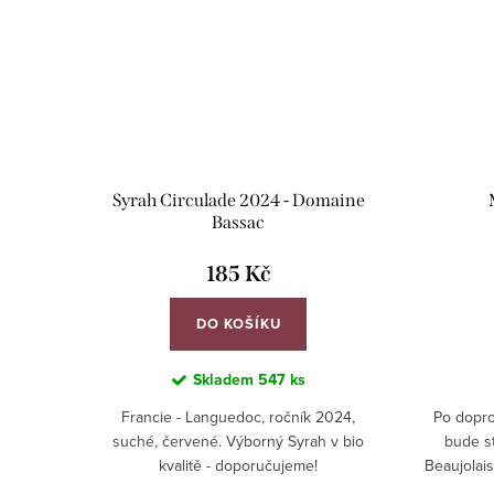
Syrah Circulade 2024 - Domaine
Bassac
185 Kč
DO KOŠÍKU
Skladem
547 ks
Francie - Languedoc, ročník 2024,
Po dopr
suché, červené. Výborný Syrah v bio
bude st
kvalitě - doporučujeme!
Beaujolais
červená ví