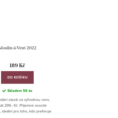
Moulin-á-Vent 2022
189 Kč
DO KOŠÍKU
Skladem
56 ks
odání zásob za výhodnou cenu
át 299,- Kč. Příjemné ovocité
, ideální pro toho, kdo preferuje
na bez vlivu dřeva - zrálo pouze