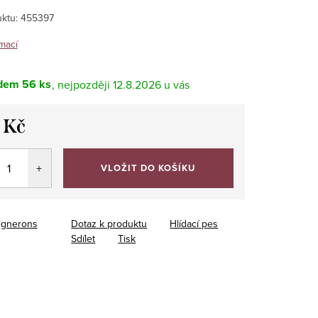
ktu:
455397
mací
dem
56 ks
12.8.2026
 Kč
VLOŽIT DO KOŠÍKU
ignerons
Dotaz k produktu
Hlídací pes
Sdílet
Tisk