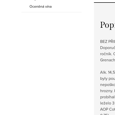
Oceněná vína
Pop
BEZ PŘI
Doporuč
ročník.
Grenach
Alk. 14,
byly pou
nepoško
hrozny.
probíhal
leželo 
AOP Cot