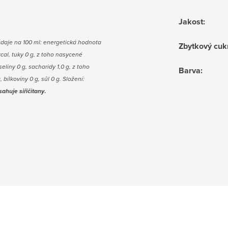
Jakost
:
údaje na 100 ml: energetická hodnota
Zbytkový cuk
kcal, tuky 0 g, z toho nasycené
eliny 0 g, sacharidy 1,0 g, z toho
Barva
:
, bílkoviny 0 g, sůl 0 g. Složení:
sahuje siřičitany
.