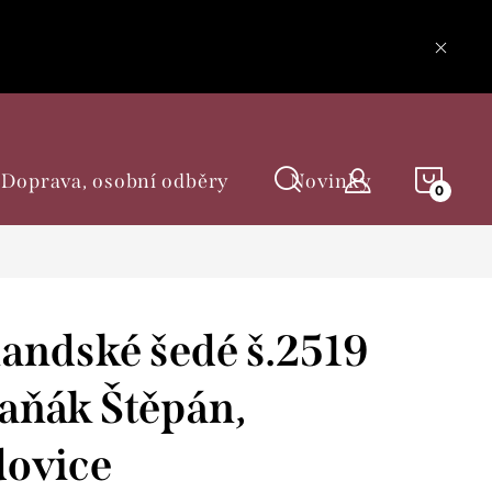
NÁKU
Doprava, osobní odběry
Novinky
KOŠÍ
andské šedé š.2519
aňák Štěpán,
ovice