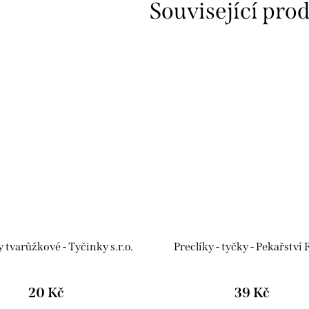
Související pro
 tvarůžkové - Tyčinky s.r.o.
Preclíky - tyčky - Pekařství 
20 Kč
39 Kč