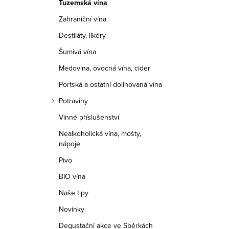
Tuzemská vína
r
Zahraniční vína
a
Destiláty, likéry
n
Šumivá vína
n
Medovina, ovocná vína, cider
í
Portská a ostatní dolihovaná vína
Potraviny
p
Vinné příslušenství
a
Nealkoholická vína, mošty,
nápoje
n
Pivo
e
BIO vína
l
Naše tipy
Novinky
Degustační akce ve Sběrkách