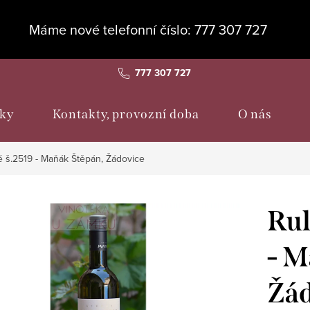
Máme nové telefonní číslo: 777 307 727
777 307 727
ky
Kontakty, provozní doba
O nás
 š.2519 - Maňák Štěpán, Žádovice
Rul
- M
Žád