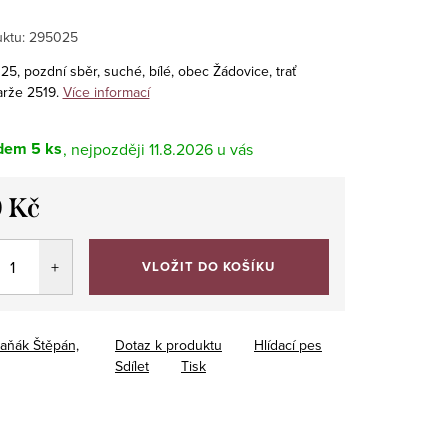
ktu:
295025
5, pozdní sběr, suché, bílé, obec Žádovice, trať
arže 2519.
Více informací
dem
5 ks
11.8.2026
 Kč
VLOŽIT DO KOŠÍKU
aňák Štěpán,
Dotaz k produktu
Hlídací pes
Sdílet
Tisk