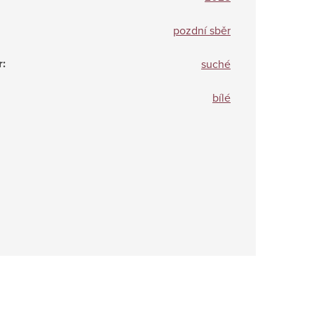
pozdní sběr
r
:
suché
bílé