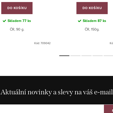
DO KOŠÍKU
DO KOŠÍKU
Skladem
77 ks
Skladem
87 ks
ČR, 90 g.
ČR, 150g.
Kód:
709042
Kó
Aktuální novinky a slevy na váš e-mail