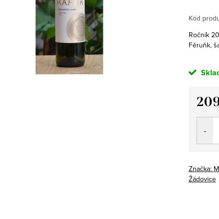
Kód produ
Ročník 202
Fěruňk, š
Skla
209
Měrná
cena:
Značka:
M
Žádovice