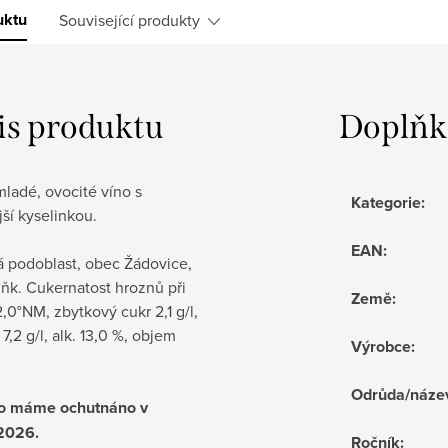
uktu
Související produkty
is produktu
Doplňk
ladé, ovocité víno s
Kategorie
:
ší kyselinkou.
EAN
:
á podoblast, obec Žádovice,
uňk. Cukernatost hroznů při
Země
:
,0°NM, zbytkový cukr 2,1 g/l,
 7,2 g/l, alk. 13,0 %, objem
Výrobce
:
Odrůda/náze
no máme ochutnáno v
2026.
Ročník
: