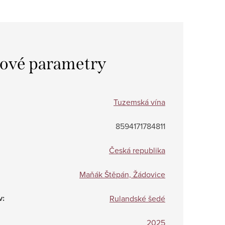
ové parametry
Tuzemská vína
8594171784811
Česká republika
Maňák Štěpán, Žádovice
v
:
Rulandské šedé
2025