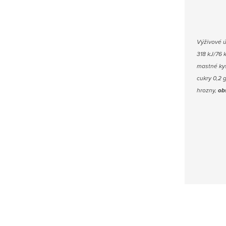
V
ýživové 
318 kJ/76 
mastné kys
cukry 0,2 g
hrozny,
ob