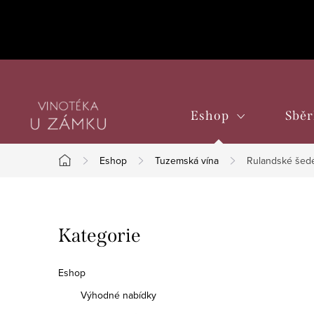
Přejít
na
obsah
Eshop
Sběr
Eshop
Tuzemská vína
Rulandské šedé
Domů
P
Přeskočit
Kategorie
o
kategorie
s
Eshop
t
Výhodné nabídky