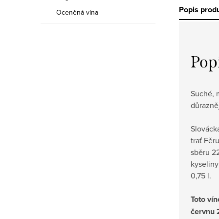
Popis prod
Oceněná vína
Pop
Suché, m
důrazněj
Slováck
trať Fěr
sběru 22
kyseliny
0,75 l.
Toto ví
červnu 