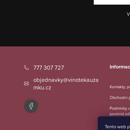
V
Z
á
Informac
777 307 727
p
objednavky
@
vinotekauza
a
mku.cz
Kontakty, 
t
Obchodní 
í
Podmínky o
povinná sd
Tento web p