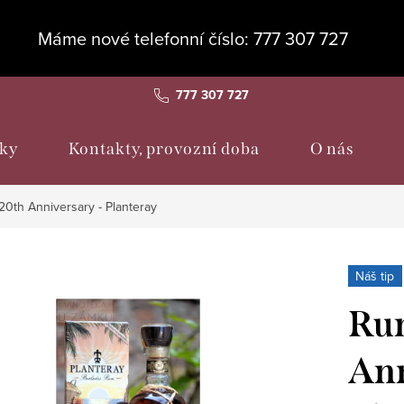
Máme nové telefonní číslo: 777 307 727
777 307 727
ky
Kontakty, provozní doba
O nás
20th Anniversary - Planteray
Náš tip
Rum
Ann