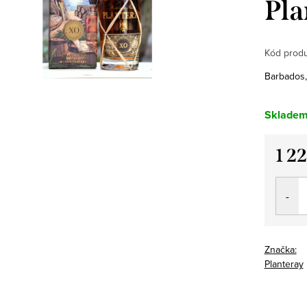
Pla
Kód produ
Barbados, 
Sklade
1 2
Měrná
cena:
Značka:
Planteray