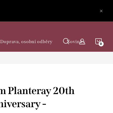
NÁKU
Doprava, osobní odběry
Novinky
KOŠÍ
 Planteray 20th
iversary -