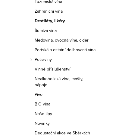
Tuzemská vína
r
Zahraniční vína
a
Destiláty, likéry
n
Šumivá vína
n
Medovina, ovocná vína, cider
í
Portská a ostatní dolihovaná vína
Potraviny
p
Vinné příslušenství
a
Nealkoholická vína, mošty,
nápoje
n
Pivo
e
BIO vína
l
Naše tipy
Novinky
Degustační akce ve Sběrkách