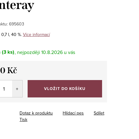
nteray
ktu:
695603
0,7 l, 40 %.
Více informací
m
(3 ks)
10.8.2026
20 Kč
VLOŽIT DO KOŠÍKU
Dotaz k produktu
Hlídací pes
Sdílet
Tisk