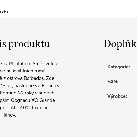
uktu
is produktu
Doplňk
zev Plantation. Směs velice
Kategorie
:
 velmi kvalitních rumů
ě z ostrova Barbados. Zde
EAN
:
a 15 let, následně ve Francii v
Ferrand 1-2 roky v sudech
Výrobce
:
epším Cognacu XO Grande
ne. Alk. 40%, luxusní
 i láhev.