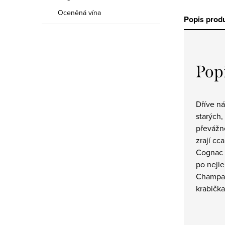
Oceněná vína
Popis prod
Pop
Dříve ná
starých,
převážn
zrají cc
Cognac 
po nejl
Champag
krabička