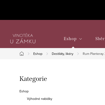
Přejít
na
obsah
Eshop
Sběr
Eshop
Destiláty, likéry
Rum Planteray 
Domů
P
Přeskočit
Kategorie
o
kategorie
s
Eshop
t
Výhodné nabídky