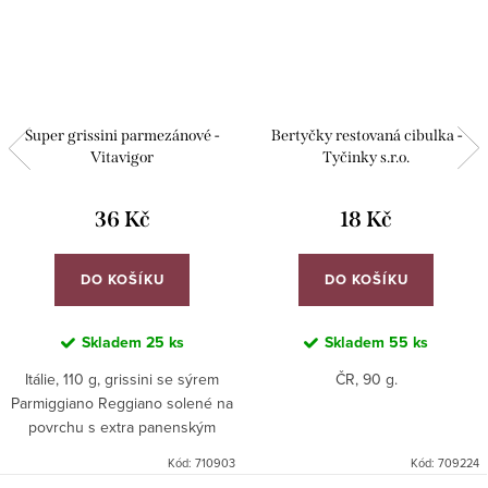
Super grissini parmezánové -
Bertyčky restovaná cibulka -
Vitavigor
Tyčinky s.r.o.
36 Kč
18 Kč
DO KOŠÍKU
DO KOŠÍKU
Skladem
25 ks
Skladem
55 ks
Itálie, 110 g, grissini se sýrem
ČR, 90 g.
Parmiggiano Reggiano solené na
povrchu s extra panenským
olivovým olejem.
Kód:
710903
Kód:
709224