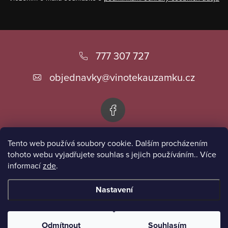
Z
á
777 307 727
p
objednavky
@
vinotekauzamku.cz
a
t
í
Tento web používá soubory cookie. Dalším procházením
Informace pro vás
tohoto webu vyjadřujete souhlas s jejich používáním.. Více
informací
zde
.
Přijímáme online platby
Nastavení
Copyright 2026
Vinotéka u zámku
. Všechna práva vyhrazena.
Odmítnout
Souhlasím