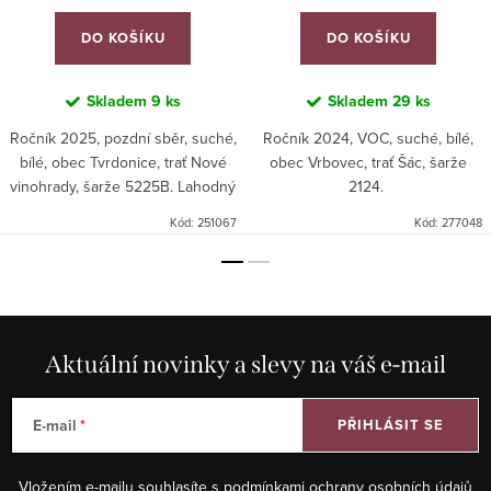
DO KOŠÍKU
DO KOŠÍKU
Skladem
9 ks
Skladem
29 ks
Ročník 2025, pozdní sběr, suché,
Ročník 2024, VOC, suché, bílé,
bílé, obec Tvrdonice, trať Nové
obec Vrbovec, trať Šác, šarže
vinohrady, šarže 5225B. Lahodný
2124.
odrůdově typický Sauvignon v
Kód:
251067
Kód:
277048
bio kvalitě.
Aktuální novinky a slevy na váš e-mail
E-mail
PŘIHLÁSIT SE
Vložením e-mailu souhlasíte s
podmínkami ochrany osobních údajů