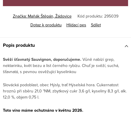
Značka:
Maňák Štěpán, Žádovice
Kód produktu:
295039
Dotaz k produktu
Hlídací pes
Sdílet
Popis produktu
Svěží šťavnatý Sauvignon, doporučujeme.
Vůně nabízí grep,
nektarinku, květ bezu a list černého rybízu. Chuť je svěží, suchá,
šťavnatá, s pevnou osvěžující kyselinkou
Slovácká podoblast, obec Hýsly, trať Hýselská hora. Cukernatost
hroznů při sběru 21,0 °NM, zbytkový cukr 3,6 g/l, kyseliny 8,3 g/l, alk.
12,0 %, objem 0,75 l.
Toto víno máme ochutnáno v květnu 2026.