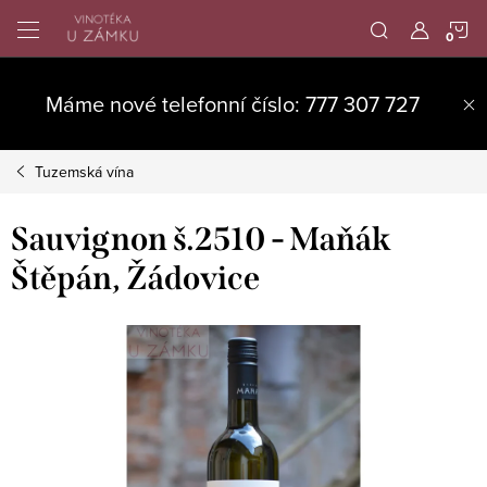
Přejít
N
na
obsah
K
Máme nové telefonní číslo: 777 307 727
Tuzemská vína
Sauvignon š.2510 - Maňák
Štěpán, Žádovice