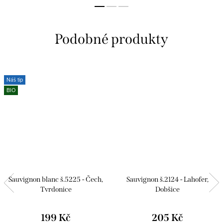
Náš tip
BIO
Sauvignon blanc š.5225 - Čech,
Sauvignon š.2124 - Lahofer,
Tvrdonice
Dobšice
199 Kč
205 Kč