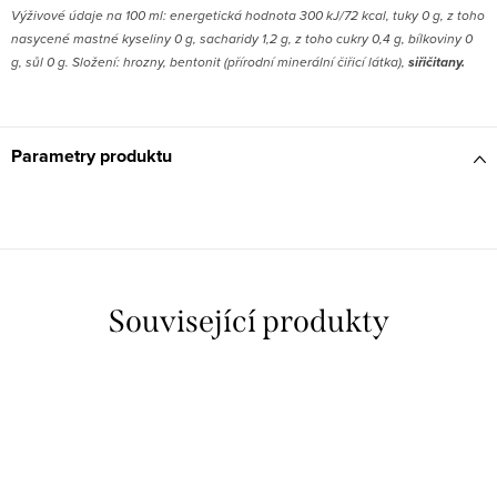
V
ýživové údaje na 100 ml: energetická hodnota 300 kJ/72 kcal, tuky 0 g, z toho
nasycené mastné kyseliny 0 g, sacharidy 1,2 g, z toho cukry 0,4 g, bílkoviny 0
g, sůl 0 g. Složení: hrozny, bentonit (přírodní minerální čiřicí látka),
siřičitany.
Parametry produktu
Související produkty