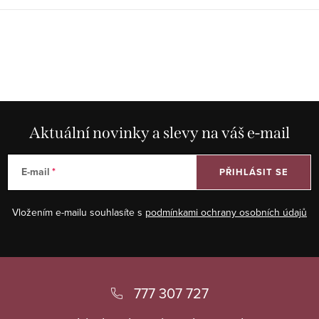
Aktuální novinky a slevy na váš e-mail
E-mail
PŘIHLÁSIT SE
Vložením e-mailu souhlasíte s
podmínkami ochrany osobních údajů
Z
á
777 307 727
p