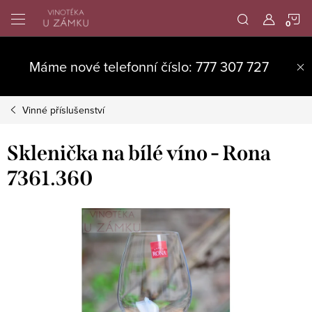
Přejít
N
na
obsah
K
Máme nové telefonní číslo: 777 307 727
Vinné příslušenství
Sklenička na bílé víno - Rona
7361.360