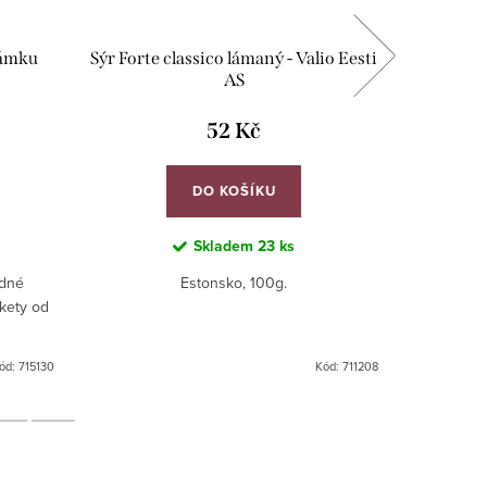
zámku
Sýr Forte classico lámaný - Valio Eesti
Bertyčk
AS
52 Kč
DO KOŠÍKU
Skladem
23 ks
ádné
Estonsko, 100g.
kety od
ód:
715130
Kód:
711208