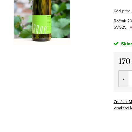
Kód produ
Ročník 20
SVG25.
V
Skla
170
Měrná
cena:
Značka:
M
vinařství 