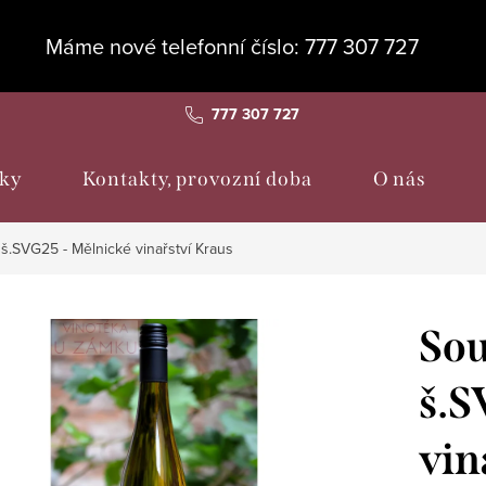
Máme nové telefonní číslo: 777 307 727
777 307 727
ky
Kontakty, provozní doba
O nás
 š.SVG25 - Mělnické vinařství Kraus
Sou
š.S
vin