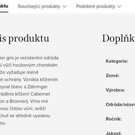
uktu
Související produkty
Podobné produkty
is produktu
Doplňk
er gris je rezistentní odrůda
Kategorie
:
ší vůči houbovým chorobám
akže vyžaduje méně
Země
:
é ochrany. Vznikla křížením
yval blanc a Zähringer
Výrobce
:
váděno křížení Cabernet
on a Bronner). Víno má
Odrůda/náze
vou čistou vůni, svěží
chuť se středně vysokou
Ročník
:
ou.
Jakost
: