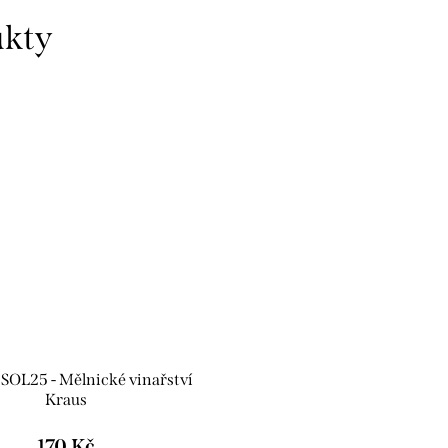
š.SOL25 - Mělnické vinařství
Kraus
170 Kč