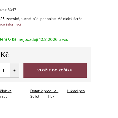
ktu:
3047
25, zemské, suché, bílé, podoblast Mělnická, šarže
íce informací
dem
6 ks
10.8.2026
 Kč
VLOŽIT DO KOŠÍKU
ělnické
Dotaz k produktu
Hlídací pes
Kraus
Sdílet
Tisk