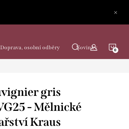
NÁKU
Doprava, osobní odběry
Novinky
KOŠÍ
vignier gris
VG25 - Mělnické
ařství Kraus