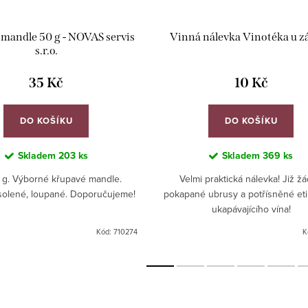
mandle 50 g - NOVAS servis
Vinná nálevka Vinotéka u 
s.r.o.
35 Kč
10 Kč
DO KOŠÍKU
DO KOŠÍKU
Skladem
203 ks
Skladem
369 ks
 g. Výborné křupavé mandle.
Velmi praktická nálevka! Již ž
solené, loupané. Doporučujeme!
pokapané ubrusy a potřísněné eti
ukapávajícího vína!
Kód:
710274
K