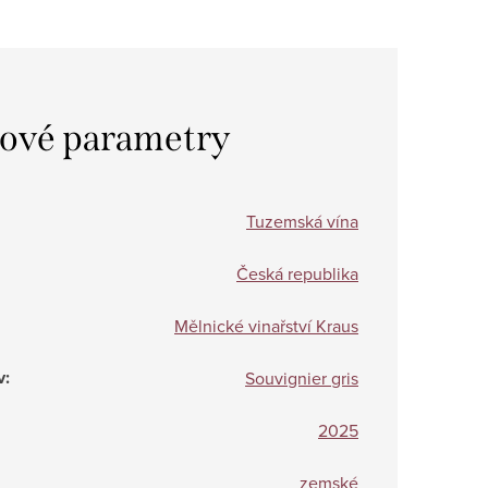
ové parametry
Tuzemská vína
Česká republika
Mělnické vinařství Kraus
v
:
Souvignier gris
2025
zemské