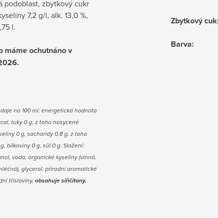
á podoblast, zbytkový cukr
kyseliny 7,2 g/l, alk. 13,0 %,
Zbytkový cuk
75 l.
Barva
:
no máme ochutnáno v
2026.
údaje na 100 ml: energetická hodnota
kcal, tuky 0 g, z toho nasycené
eliny 0 g, sacharidy 0,8 g, z toho
g, bílkoviny 0 g, sůl 0 g. Složení:
anol, voda, organické kyseliny (vinná,
mléčná), glycerol, přírodní aromatické
dní třísloviny,
obsahuje siřičitany.