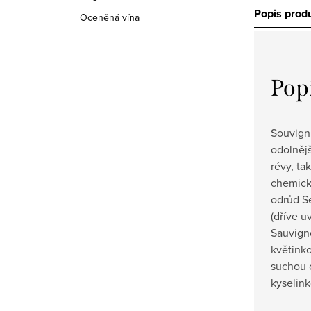
Popis prod
Oceněná vína
Pop
Souvigni
odolněj
révy, t
chemick
odrůd Se
(dříve u
Sauvign
květinko
suchou 
kyselink