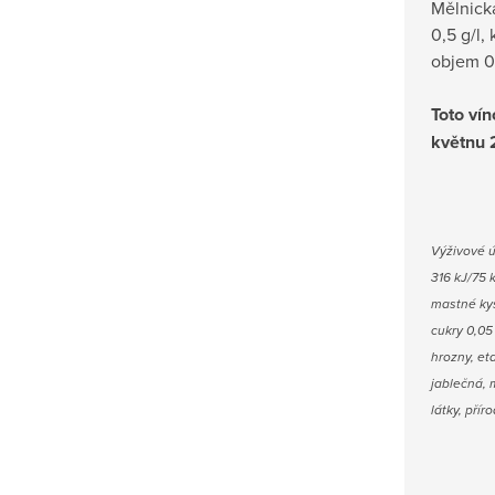
Mělnick
0,5 g/l, 
objem 0,
Toto ví
květnu 
V
ýživové 
316 kJ/75 
mastné kys
cukry 0,05 
hrozny, et
jablečná, 
látky, příro