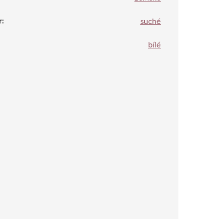
r
:
suché
bílé