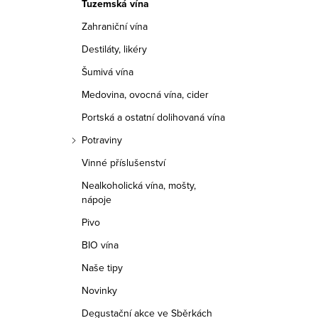
Tuzemská vína
r
Zahraniční vína
a
Destiláty, likéry
n
Šumivá vína
n
Medovina, ovocná vína, cider
í
Portská a ostatní dolihovaná vína
Potraviny
p
Vinné příslušenství
a
Nealkoholická vína, mošty,
nápoje
n
Pivo
e
BIO vína
l
Naše tipy
Novinky
Degustační akce ve Sběrkách