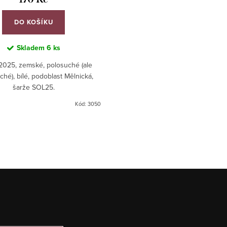
DO KOŠÍKU
Skladem
6 ks
2025, zemské, polosuché (ale
ché), bílé, podoblast Mělnická,
šarže SOL25.
Kód:
3050