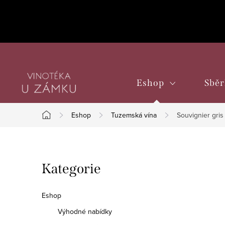
Přejít
na
obsah
Eshop
Sběr
Eshop
Tuzemská vína
Souvignier gris
Domů
P
Přeskočit
Kategorie
o
kategorie
s
Eshop
t
Výhodné nabídky