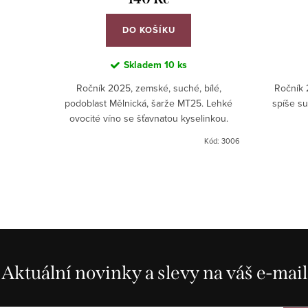
DO KOŠÍKU
Skladem
10 ks
Ročník 2025, zemské, suché, bílé,
Ročník 
podoblast Mělnická, šarže MT25. Lehké
spíše su
ovocité víno se šťavnatou kyselinkou.
Kód:
3006
Aktuální novinky a slevy na váš e-mail