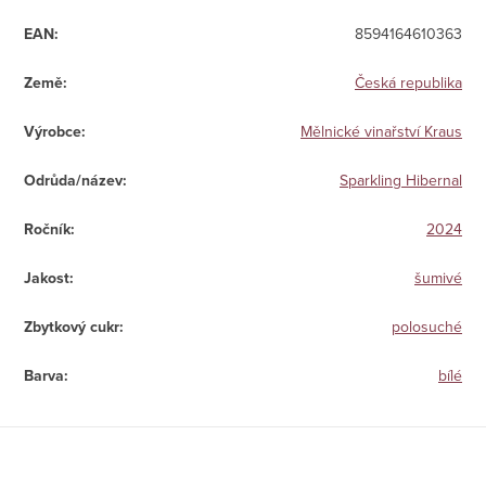
EAN
:
8594164610363
Země
:
Česká republika
Výrobce
:
Mělnické vinařství Kraus
Odrůda/název
:
Sparkling Hibernal
Ročník
:
2024
Jakost
:
šumivé
Zbytkový cukr
:
polosuché
Barva
:
bílé