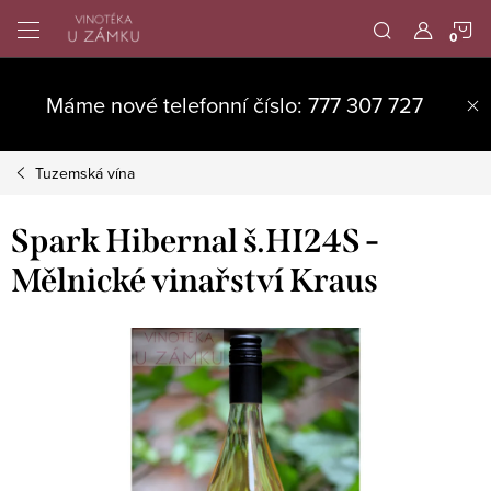
Přejít
N
na
obsah
K
Máme nové telefonní číslo: 777 307 727
Tuzemská vína
Spark Hibernal š.HI24S -
Mělnické vinařství Kraus