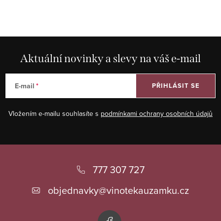
Aktuální novinky a slevy na váš e-mail
E-mail
PŘIHLÁSIT SE
Vložením e-mailu souhlasíte s
podmínkami ochrany osobních údajů
Z
á
777 307 727
p
objednavky
@
vinotekauzamku.cz
a
t