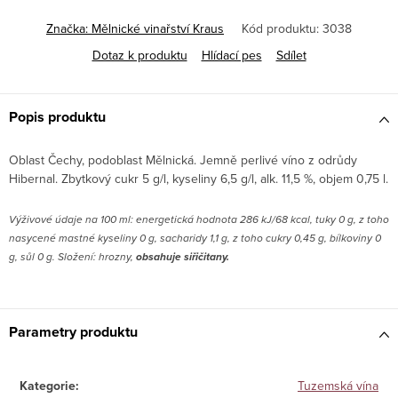
Značka:
Mělnické vinařství Kraus
Kód produktu:
3038
Dotaz k produktu
Hlídací pes
Sdílet
Popis produktu
Oblast Čechy, podoblast Mělnická. Jemně perlivé víno z odrůdy
Hibernal. Zbytkový cukr 5 g/l, kyseliny 6,5 g/l, alk. 11,5 %, objem 0,75 l.
V
ýživové údaje na 100 ml: energetická hodnota 286 kJ/68 kcal, tuky 0 g, z toho
nasycené mastné kyseliny 0 g, sacharidy 1,1 g, z toho cukry 0,45 g, bílkoviny 0
g, sůl 0 g. Složení: hrozny,
obsahuje siřičitany.
Parametry produktu
Kategorie
:
Tuzemská vína