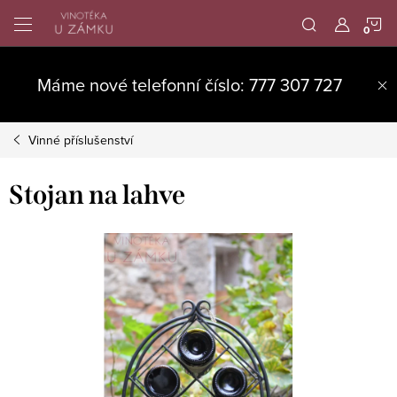
Přejít
N
na
obsah
K
Máme nové telefonní číslo: 777 307 727
Vinné příslušenství
Stojan na lahve