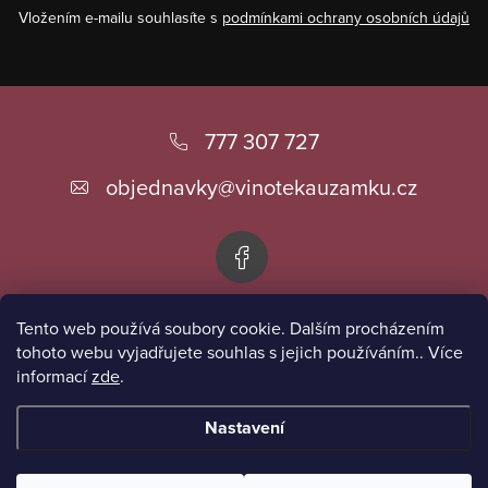
Vložením e-mailu souhlasíte s
podmínkami ochrany osobních údajů
Z
á
777 307 727
p
objednavky
@
vinotekauzamku.cz
a
t
í
Tento web používá soubory cookie. Dalším procházením
Informace pro vás
tohoto webu vyjadřujete souhlas s jejich používáním.. Více
informací
zde
.
Přijímáme online platby
Nastavení
Copyright 2026
Vinotéka u zámku
. Všechna práva vyhrazena.