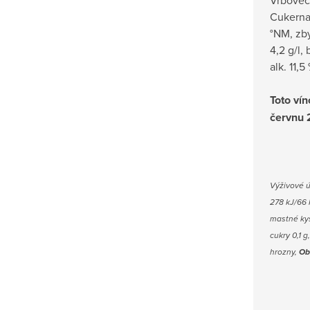
Vrbovec,
Cukernat
°NM, zby
4,2 g/l,
alk. 11,
Toto ví
červnu 
V
ýživové 
278 kJ/66 
mastné kys
cukry 0,1 g
hrozny,
Ob