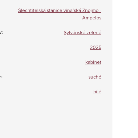
Šlechtitelská stanice vinařská Znojmo -
Ampelos
v
:
Sylvánské zelené
2025
kabinet
r
:
suché
bílé