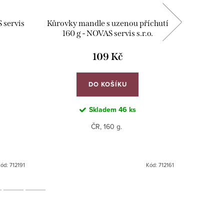
 servis
Kůrovky mandle s uzenou příchutí
Bertyčky 
160 g - NOVAS servis s.r.o.
109 Kč
DO KOŠÍKU
Skladem
46 ks
ČR, 160 g.
Kód:
712191
Kód:
712161