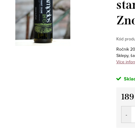
sta
Zno
Kód produ
Ročník 202
Sklepy, š
Více infor
Skla
189
Měrná
cena: