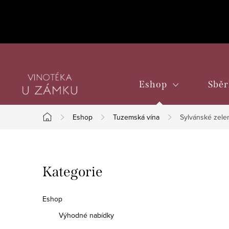
Přejít
na
obsah
Eshop
Sběr
Eshop
Tuzemská vína
Sylvánské zelen
Domů
P
Přeskočit
Kategorie
o
kategorie
s
Eshop
t
Výhodné nabídky