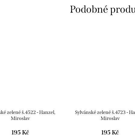
ké zelené š.4522 - Hanzel,
Sylvánské zelené š.4723 - Ha
Miroslav
Miroslav
195 Kč
195 Kč