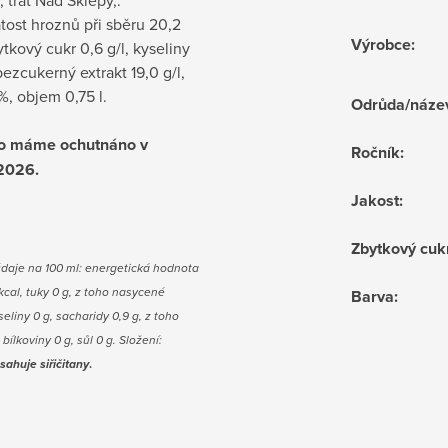
 trať Nad Sklepy,.
ost hroznů při sběru 20,2
Výrobce
:
tkový cukr 0,6 g/l, kyseliny
 bezcukerný extrakt 19,0 g/l,
5 %, objem 0,75 l.
Odrůda/náze
no máme ochutnáno v
Ročník
:
2026.
Jakost
:
Zbytkový cuk
údaje na 100 ml: energetická hodnota
kcal, tuky 0 g, z toho nasycené
Barva
:
eliny 0 g, sacharidy 0,9 g, z toho
, bílkoviny 0 g, sůl 0 g.
Složení:
sahuje s
iřičitany
.