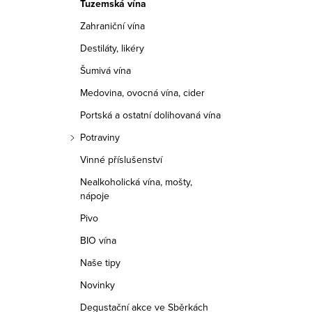
Tuzemská vína
r
Zahraniční vína
a
Destiláty, likéry
n
Šumivá vína
n
Medovina, ovocná vína, cider
í
Portská a ostatní dolihovaná vína
Potraviny
p
Vinné příslušenství
a
Nealkoholická vína, mošty,
nápoje
n
Pivo
e
BIO vína
l
Naše tipy
Novinky
Degustační akce ve Sběrkách