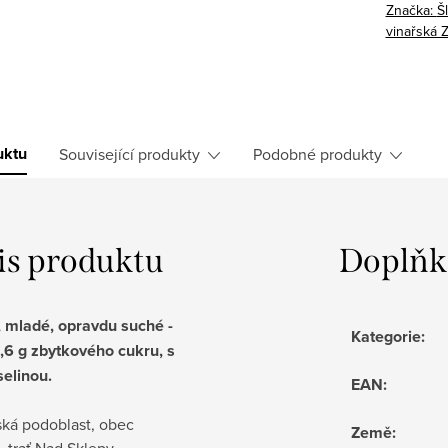
Značka:
Š
vinařská 
uktu
Související produkty
Podobné produkty
is produktu
Doplňk
, mladé, opravdu suché -
Kategorie
:
,6 g zbytkového cukru, s
selinou.
EAN
:
ká podoblast, obec
Země
: