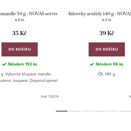
mandle 50 g - NOVAS servis
Kůrovky arašídy 140 g - NOVAS
s.r.o.
s.r.o.
35 Kč
39 Kč
DO KOŠÍKU
DO KOŠÍKU
Skladem
192 ks
Skladem
56 ks
 g. Výborné křupavé mandle.
ČR, 140 g.
solené, loupané. Doporučujeme!
Kód:
710274