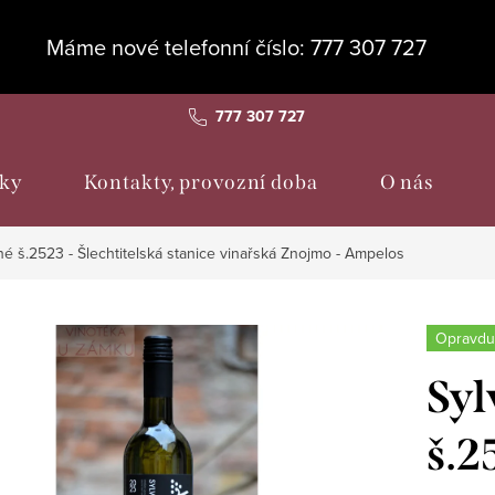
Máme nové telefonní číslo: 777 307 727
777 307 727
ky
Kontakty, provozní doba
O nás
é š.2523 - Šlechtitelská stanice vinařská Znojmo - Ampelos
Opravdu
Syl
š.2