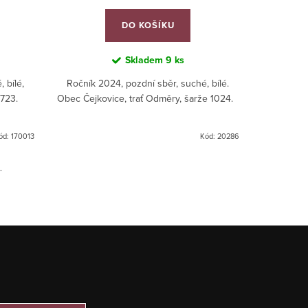
DO KOŠÍKU
Skladem
9 ks
 bílé,
Ročník 2024, pozdní sběr, suché, bílé.
Ročník 2
4723.
Obec Čejkovice, trať Odměry, šarže 1024.
š.3524. Z
zlatá 
2025. 
ód:
170013
Kód:
20286