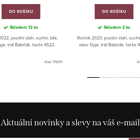
DO KOŠÍKU
DO KOŠÍKU
Skladem
12 ks
Skladem
2 ks
022, pozdní sběr, suché, bílé,
Ročník 2023, pozdní sběr, suché,
je, trať Babičák, šarže 4522.
obec Dyje, trať Babičák, šarže 
Kód:
170011
K
Aktuální novinky a slevy na váš e-mail