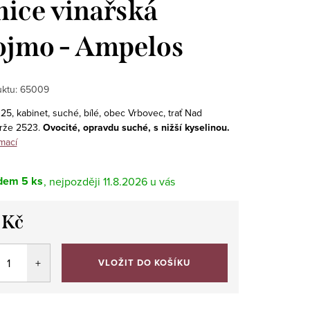
nice vinařská
jmo - Ampelos
ktu:
65009
5, kabinet, suché, bílé, obec Vrbovec, trať Nad
arže 2523.
Ovocité, opravdu suché, s nižší kyselinou.
mací
dem
5 ks
11.8.2026
 Kč
VLOŽIT DO KOŠÍKU