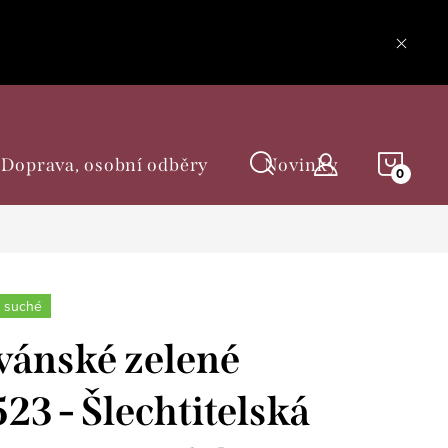
NÁKU
Doprava, osobní odběry
Novinky
KOŠÍ
 suché
vánské zelené
523 - Šlechtitelská