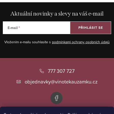
Aktuální novinky a slevy na váš e-mail
E-mail
PŘIHLÁSIT SE
Vložením e-mailu souhlasíte s
podmínkami ochrany osobních údajů
Z
á
777 307 727
p
objednavky
@
vinotekauzamku.cz
a
t
í