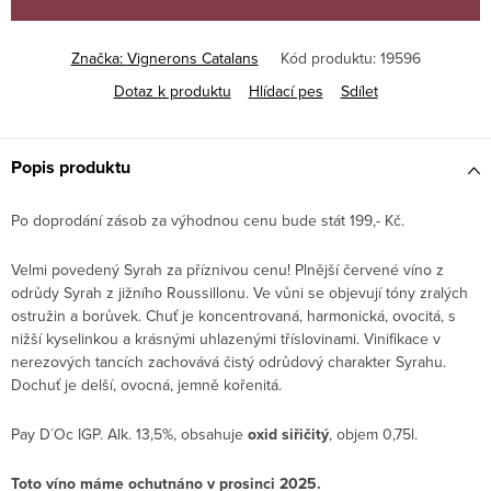
Značka:
Vignerons Catalans
Kód produktu:
19596
Dotaz k produktu
Hlídací pes
Sdílet
Popis produktu
Po doprodání zásob za výhodnou cenu bude stát 199,- Kč.
Velmi povedený Syrah za příznivou cenu! Plnější červené víno z
odrůdy Syrah z jižního Roussillonu. Ve vůni se objevují tóny zralých
ostružin a borůvek. Chuť je koncentrovaná, harmonická, ovocitá, s
nižší kyselinkou a krásnými uhlazenými tříslovinami. Vinifikace v
nerezových tancích zachovává čistý odrůdový charakter Syrahu.
Dochuť je delší, ovocná, jemně kořenitá.
Pay D´Oc IGP. Alk. 13,5%, obsahuje
oxid siřičitý
, objem 0,75l.
Toto víno máme ochutnáno v prosinci 2025.