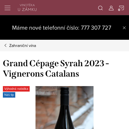
Přejít
N
na
obsah
K
Máme nové telefonní číslo: 777 307 727
Zahraniční vína
Grand Cépage Syrah 2023 -
Vignerons Catalans
Výhodná nabídka
Náš tip