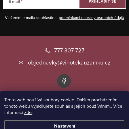
E-mail
PŘIHLÁSIT SE
Vložením e-mailu souhlasíte s
podmínkami ochrany osobních údajů
Z
á
777 307 727
p
objednavky
@
vinotekauzamku.cz
a
t
í
Tento web používá soubory cookie. Dalším procházením
Informace pro vás
tohoto webu vyjadřujete souhlas s jejich používáním.. Více
informací
zde
.
Přijímáme online platby
Nastavení