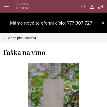
Přejít
N
na
obsah
K
Máme nové telefonní číslo: 777 307 727
Vinné příslušenství
Taška na víno