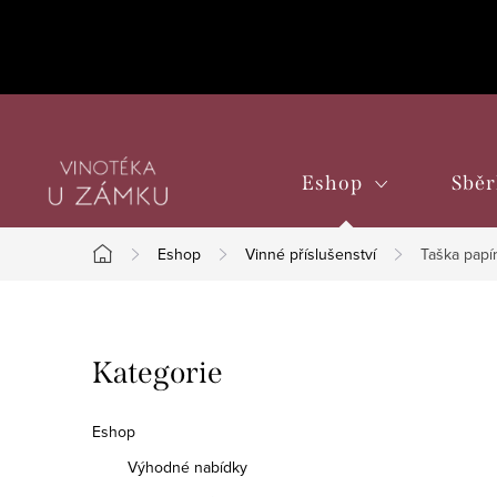
Přejít
na
obsah
Eshop
Sběr
Eshop
Vinné příslušenství
Taška papí
Domů
P
Přeskočit
Kategorie
o
kategorie
s
Eshop
t
Výhodné nabídky