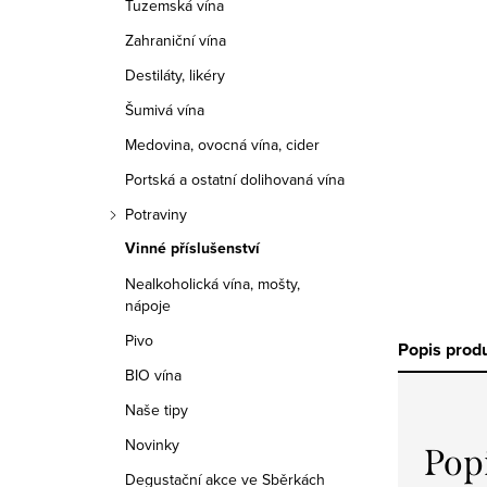
Tuzemská vína
r
Zahraniční vína
a
Destiláty, likéry
n
Šumivá vína
n
Medovina, ovocná vína, cider
í
Portská a ostatní dolihovaná vína
Potraviny
p
Vinné příslušenství
a
Nealkoholická vína, mošty,
nápoje
n
Pivo
Popis prod
e
BIO vína
l
Naše tipy
Novinky
Pop
Degustační akce ve Sběrkách