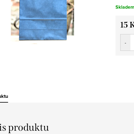
Sklade
15 
Měrná
cena:
uktu
is produktu