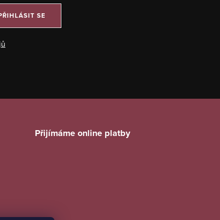
PŘIHLÁSIT SE
jů
Přijímáme online platby