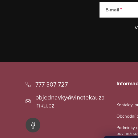
E-mail
V
Z
á
Informac
777 307 727
p
objednavky
@
vinotekauza
a
mku.cz
Kontakty, 
t
Obchodní 
í
Podmínky o
povinná sd