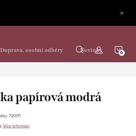
NÁKU
Doprava, osobní odběry
Novinky
KOŠÍ
ka papírová modrá
ktu:
720111
.
Více informací