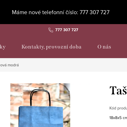
Máme nové telefonní číslo: 777 307 727
777 307 727
ky
Kontakty, provozní doba
O nás
rová modrá
Taš
Kód produ
18x8x5 cm