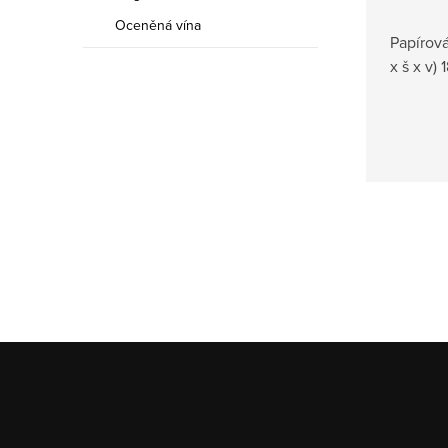
Oceněná vína
Papírov
x š x v)