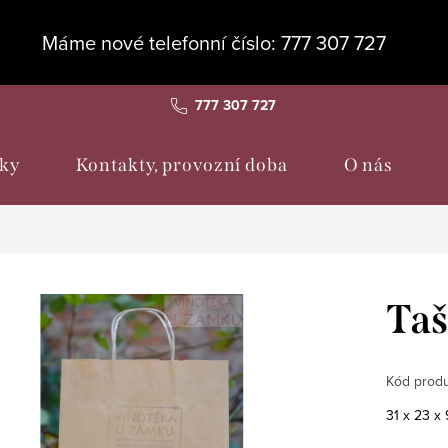
Máme nové telefonní číslo: 777 307 727
777 307 727
ky
Kontakty, provozní doba
O nás
Ta
Kód produ
31 x 23 x