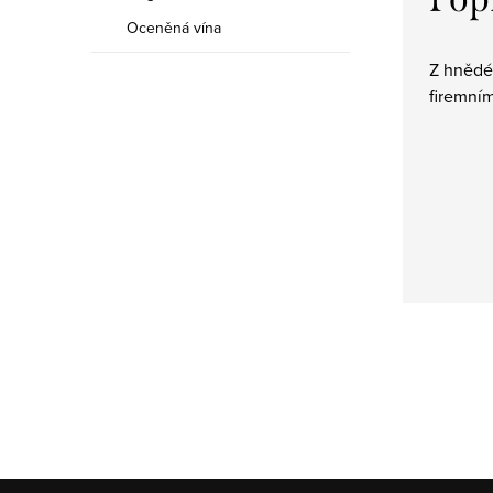
Oceněná vína
Z hnědé
firemním