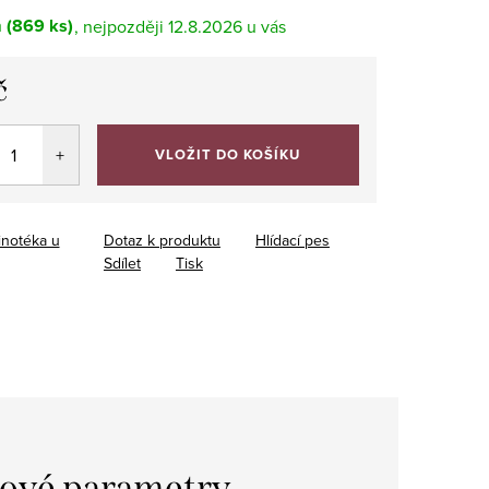
m
(869 ks)
12.8.2026
č
VLOŽIT DO KOŠÍKU
inotéka u
Dotaz k produktu
Hlídací pes
Sdílet
Tisk
ové parametry