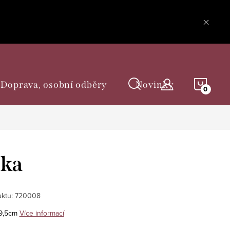
NÁKU
Doprava, osobní odběry
Novinky
KOŠÍ
ška
ktu:
720008
 9,5cm
Více informací