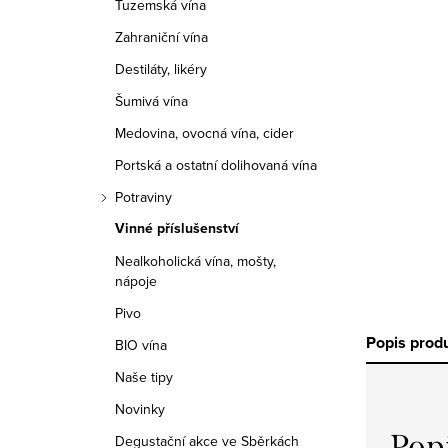
Tuzemská vína
r
Zahraniční vína
a
Destiláty, likéry
n
Šumivá vína
n
Medovina, ovocná vína, cider
í
Portská a ostatní dolihovaná vína
Potraviny
p
Vinné příslušenství
a
Nealkoholická vína, mošty,
nápoje
n
Pivo
e
Popis prod
BIO vína
l
Naše tipy
Novinky
Pop
Degustační akce ve Sběrkách