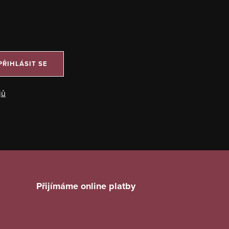
PŘIHLÁSIT SE
jů
Přijímáme online platby