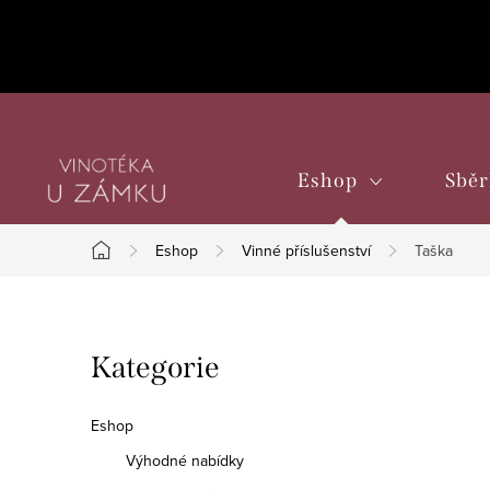
Přejít
na
obsah
Eshop
Sběr
Eshop
Vinné příslušenství
Taška
Domů
P
Přeskočit
Kategorie
o
kategorie
s
Eshop
t
Výhodné nabídky