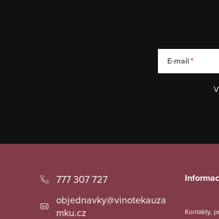
E-mail
V
Z
á
Informac
777 307 727
p
objednavky
@
vinotekauza
a
mku.cz
Kontakty, 