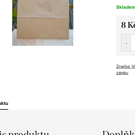
Sklade
8 K
Měrná
cena:
Značka:
V
zámku
uktu
is produktu
Doplňk